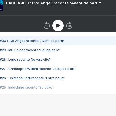
FACE A #30 : Eve Angeli raconte "Avant de partir"
#30 : Eve Angeli raconte "Avant de partir"
#29 : MC Solaar raconte "Bouge de là"
28 : Lorie raconte "Je vais vite"
#27 : Christophe Willem raconte "Jacques a dit"
#26 : Chimène Badi raconte "Entre nous"
#25 : Indochine raconte "3e sexe"
#24 : Zaho raconte "C'est chelou"
#23 : Patrick Bruel raconte "Au café des délices"
#22 : Kyo raconte "Le chemin"