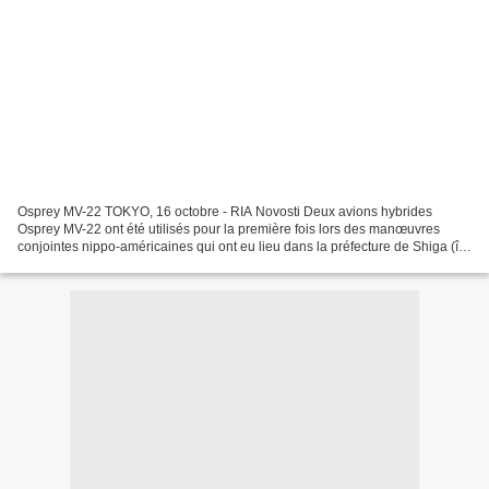
Osprey MV-22 TOKYO, 16 octobre - RIA Novosti Deux avions hybrides
Osprey MV-22 ont été utilisés pour la première fois lors des manœuvres
conjointes nippo-américaines qui ont eu lieu dans la préfecture de Shiga (île
japonaise de Honshu), a annoncé mercredi...