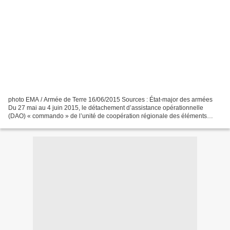
photo EMA / Armée de Terre 16/06/2015 Sources : État-major des armées
Du 27 mai au 4 juin 2015, le détachement d’assistance opérationnelle
(DAO) « commando » de l’unité de coopération régionale des éléments
français au Sénégal (EFS) a accueilli 5 militaires...