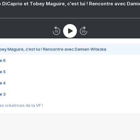
 DiCaprio et Tobey Maguire, c'est lui ! Rencontre avec Dam
bey Maguire, c'est lui ! Rencontre avec Damien Witecka
e 6
e 5
e 4
e 3
s créatrices de la VF !
e 2
e 1
e Mektoub My Love arrive enfin ! Rencontre avec Shaïn Boumedine et Sal