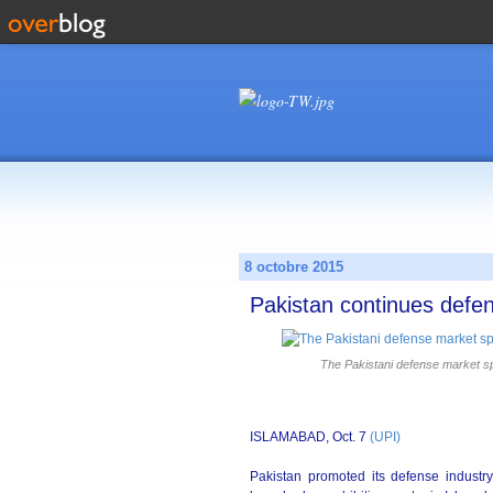
8 octobre 2015
Pakistan continues defe
The Pakistani defense market sp
ISLAMABAD, Oct. 7
(UPI)
Pakistan promoted its defense industr