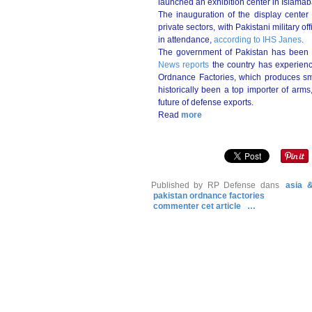
launched an exhibition center in Islamab
The inauguration of the display center
private sectors, with Pakistani military 
in attendance,
according to IHS Janes
.
The government of Pakistan has been a
News reports
the country has experienc
Ordnance Factories, which produces sm
historically been a top importer of arms,
future of defense exports.
Read
more
Published by RP Defense
dans
asia &
pakistan ordnance factories
commenter cet article
…