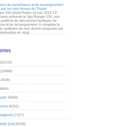
ions de surveillance et de renseignement
 par les mini drones de Thales
er 550 photoThales 18 juin 2019 CP
hales présente le Spy’Ranger 550, son
système de mini drones tactiques de
nce et de renseignement. Il complète la
 systèmes de mini drones proposée par
éployable en vingt...
ories
(20241)
(18989)
14639)
9884)
cific
(8460)
erica
(8252)
 Maghreb
(7157)
iddle East
(6838)