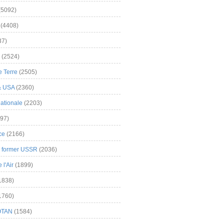
(5092)
(4408)
37)
(2524)
 Terre
(2505)
& USA
(2360)
ationale
(2203)
97)
ce
(2166)
& former USSR
(2036)
l'Air
(1899)
1838)
1760)
OTAN
(1584)