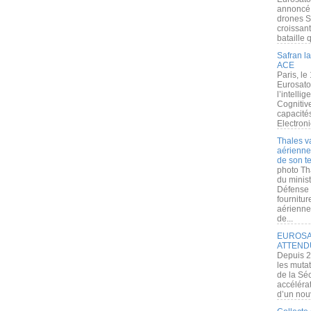
annoncé l
drones S
croissan
bataille q
Safran la
ACE
Paris, le
Eurosato
l’intelli
Cognitive
capacité
Electroni
Thales v
aérienne 
de son te
photo Th
du minist
Défense 
fournitu
aérienne
de...
EUROSAT
ATTEND
Depuis 2
les muta
de la Sé
accélérat
d’un nouv