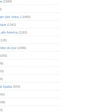
me
(1584)
3)
an (def. indus.)
(1465)
tique
(1342)
Latin America
(1182)
1126)
Video du jour
(1096)
1055)
9)
63)
0)
& Spatial
(925)
92)
838)
3)