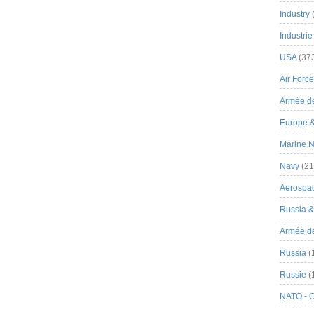
Industry
Industrie
USA
(37
Air Force
Armée de
Europe 
Marine N
Navy
(21
Aerospa
Russia 
Armée de 
Russia
(
Russie
(
NATO - 