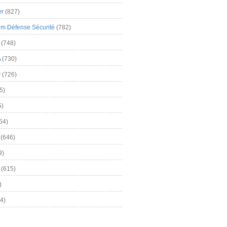
er
(827)
m Défense Sécurité
(782)
(748)
A
(730)
y
(726)
5)
5)
54)
(646)
9)
(615)
)
4)