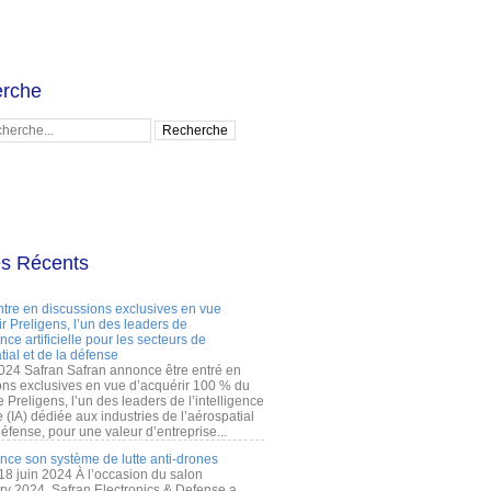
rche
es Récents
ntre en discussions exclusives en vue
r Preligens, l’un des leaders de
gence artificielle pour les secteurs de
tial et de la défense
2024 Safran Safran annonce être entré en
ons exclusives en vue d’acquérir 100 % du
e Preligens, l’un des leaders de l’intelligence
lle (IA) dédiée aux industries de l’aérospatial
défense, pour une valeur d’entreprise...
ance son système de lutte anti-drones
 18 juin 2024 À l’occasion du salon
ry 2024, Safran Electronics & Defense a