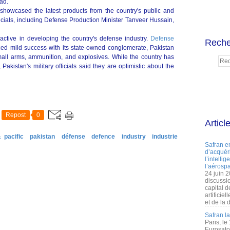
ad.
 showcased the latest products from the country's public and
officials, including Defense Production Minister Tanveer Hussain,
ctive in developing the country's defense industry.
Defense
Reche
ed mild success with its state-owned conglomerate, Pakistan
all arms, ammunition, and explosives. While the country has
 Pakistan's military officials said they are optimistic about the
Repost
0
Articl
 pacific
pakistan
défense
defence
industry
industrie
Safran e
d’acquéri
l’intelli
l’aérospa
24 juin 
discussi
capital d
artificie
et de la 
Safran l
Paris, le
Eurosato