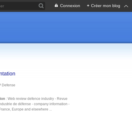
Connexion
+
Créer mon blog
ntation
P Defense
tion
: Web review defence industry - Revue
ndustrie de défense - company information -
France, Europe and elsewhere ...