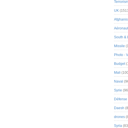
Terroris
UK
(151
Afghanist
Aéronau
South & 
Missile
(
Photo - 
Budget
(
Mali
(100
Naval
(9
Syrie
(96
Défense 
Daesh
(8
drones
(
Syria
(83