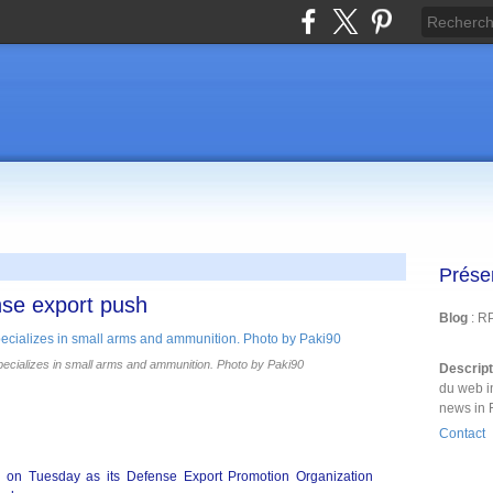
Prése
nse export push
Blog
: R
ecializes in small arms and ammunition. Photo by Paki90
Descrip
du web i
news in 
Contact
y on Tuesday as its Defense Export Promotion Organization