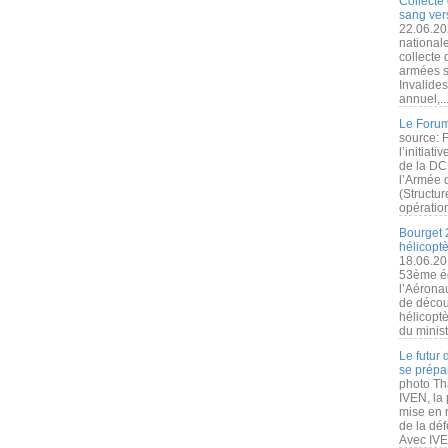
Collecte 
sang vers
22.06.20
nationale
collecte
armées s
Invalide
annuel,..
Le Forum
source: 
l’initiat
de la DC
l’Armée 
(Structur
opération
Bourget 
hélicopt
18.06.20
53ème éd
l’Aérona
de découv
hélicopt
du minist
Le futur
se prépa
photo Th
IVEN, la 
mise en r
de la dé
Avec IVEN