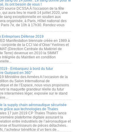
de sang du 14 juillet : Le sang donné pour le
é, ils ont besoin de vous !
20 source DCSSA À l'occasion de la fête
, qui aura lieu le mardi 14 juillet 2020, une
 de sang exceptionnelle en soutien aux
era organisée, à Paris, Hôtel national des
s Paris 7e, de 10h à 17h30. Rendez-vous
.
 Entreprises Défense 2019
FED Manifestation biennale créée en 1989 à
ive conjointe de la CCI Val-d’Oise/ Yvelines et
MAT (Direction Centrale du Matériel de
de Terre) devenue en 2010 la SIMMT
e Intégrée du Maintien en condition
nelle...
2019 - Embarquez à bord du futur
ère Guépard en 360°
19 Ministère des Armées A l’occasion de la
ition du Salon International de
utique et de l’Espace, nous vous proposons
rir la maquette grandeur réelle du futur
ère interarmées léger, exposée sur le stand
ère...
 de la supply chain aéronautique sécurisée
re grâce aux technologies de Thales
ales 17 juin 2019 CP Thales Thales lance
première plateforme digitale assurant la
elation entre industriels de l’aéronautique et
fense et fournisseurs de pièces détachées.
, l’acheteur bénéficie d’un tiers de...