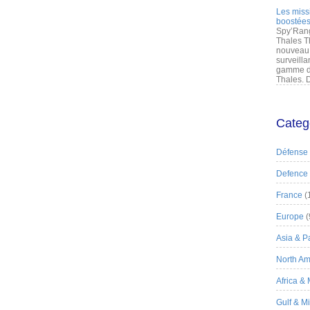
Les miss
boostées
Spy’Rang
Thales T
nouveau 
surveilla
gamme de
Thales. D
Categ
Défense
Defence
France
(
Europe
(
Asia & Pa
North Am
Africa &
Gulf & M