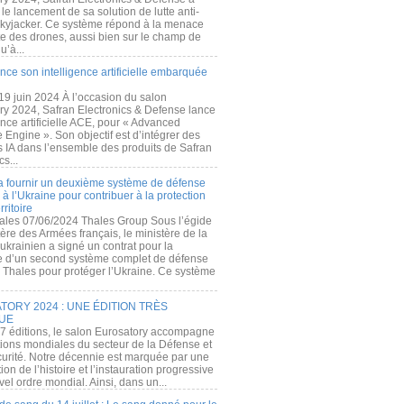
e lancement de sa solution de lutte anti-
kyjacker. Ce système répond à la menace
te des drones, aussi bien sur le champ de
u’à...
nce son intelligence artificielle embarquée
 19 juin 2024 À l’occasion du salon
ry 2024, Safran Electronics & Defense lance
gence artificielle ACE, pour « Advanced
 Engine ». Son objectif est d’intégrer des
s IA dans l’ensemble des produits de Safran
cs...
a fournir un deuxième système de défense
à l’Ukraine pour contribuer à la protection
rritoire
ales 07/06/2024 Thales Group Sous l’égide
ère des Armées français, le ministère de la
ukrainien a signé un contrat pour la
re d’un second système complet de défense
 Thales pour protéger l’Ukraine. Ce système
ORY 2024 : UNE ÉDITION TRÈS
UE
7 éditions, le salon Eurosatory accompagne
tions mondiales du secteur de la Défense et
curité. Notre décennie est marquée par une
ion de l’histoire et l’instauration progressive
el ordre mondial. Ainsi, dans un...