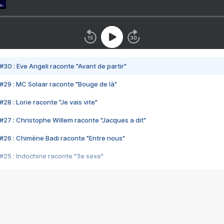
#30 : Eve Angeli raconte "Avant de partir"
#29 : MC Solaar raconte "Bouge de là"
28 : Lorie raconte "Je vais vite"
#27 : Christophe Willem raconte "Jacques a dit"
#26 : Chimène Badi raconte "Entre nous"
#25 : Indochine raconte "3e sexe"
#24 : Zaho raconte "C'est chelou"
#23 : Patrick Bruel raconte "Au café des délices"
#22 : Kyo raconte "Le chemin"