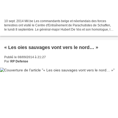
10 sept. 2014 Mil.be Les commandants belge et néerlandais des forces
terrestres ont visité le Centre d'Entraînement de Parachutistes de Schaffen,
le lundi 8 septembre. Le général-major Hubert De Vos et son homologue, le
général-major Mark Van Uhm ont...
« Les oies sauvages vont vers le nord… »
Publié le 08/09/2014 à 21:27
Par
RP Defense