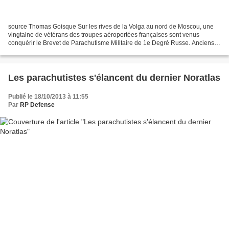
source Thomas Goisque Sur les rives de la Volga au nord de Moscou, une
vingtaine de vétérans des troupes aéroportées françaises sont venus
conquérir le Brevet de Parachutisme Militaire de 1e Degré Russe. Anciens
des guerres d’Indochine et d’Algérie, 60...
Les parachutistes s'élancent du dernier Noratlas
Publié le 18/10/2013 à 11:55
Par
RP Defense