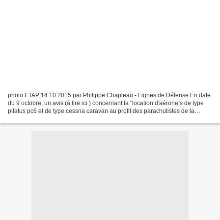
photo ETAP 14.10.2015 par Philippe Chapleau - Lignes de Défense En date
du 9 octobre, un avis (à lire ici ) concernant la "location d'aéronefs de type
pilatus pc6 et de type cessna caravan au profit des parachutistes de la
11ème brigade parachutiste (11ème...