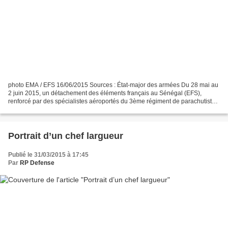
photo EMA / EFS 16/06/2015 Sources : État-major des armées Du 28 mai au
2 juin 2015, un détachement des éléments français au Sénégal (EFS),
renforcé par des spécialistes aéroportés du 3ème régiment de parachutistes
d’infanterie de marine (3ème RPIMa)...
Portrait d’un chef largueur
Publié le 31/03/2015 à 17:45
Par
RP Defense