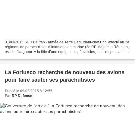
31/03/2015 SCH Beltran - armée de Terre L’adjudant-chef Eric, affecté au 2e
régiment de parachutistes d’infanterie de marine (2e RPIMa) de la Réunion,
est chef largueur. A la tête d’une équipe de spécialistes, il est responsable
de l’organisation du saut...
La Forfusco recherche de nouveau des avions
pour faire sauter ses parachutistes
Publié le 09/03/2015 à 12:55
Par
RP Defense