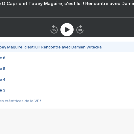
 DiCaprio et Tobey Maguire, c'est lui ! Rencontre avec Dam
bey Maguire, c'est lui ! Rencontre avec Damien Witecka
e 6
e 5
e 4
e 3
s créatrices de la VF !
e 2
e 1
e Mektoub My Love arrive enfin ! Rencontre avec Shaïn Boumedine et Sal