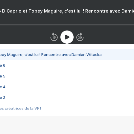
 DiCaprio et Tobey Maguire, c'est lui ! Rencontre avec Dam
bey Maguire, c'est lui ! Rencontre avec Damien Witecka
e 6
e 5
e 4
e 3
s créatrices de la VF !
e 2
e 1