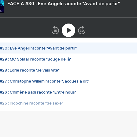
FACE A #30 : Eve Angeli raconte "Avant de partir"
#30 : Eve Angeli raconte "Avant de partir"
#29 : MC Solaar raconte "Bouge de là"
28 : Lorie raconte "Je vais vite"
#27 : Christophe Willem raconte "Jacques a dit"
#26 : Chimène Badi raconte "Entre nous"
#25 : Indochine raconte "3e sexe"
#24 : Zaho raconte "C'est chelou"
#23 : Patrick Bruel raconte "Au café des délices"
#22 : Kyo raconte "Le chemin"