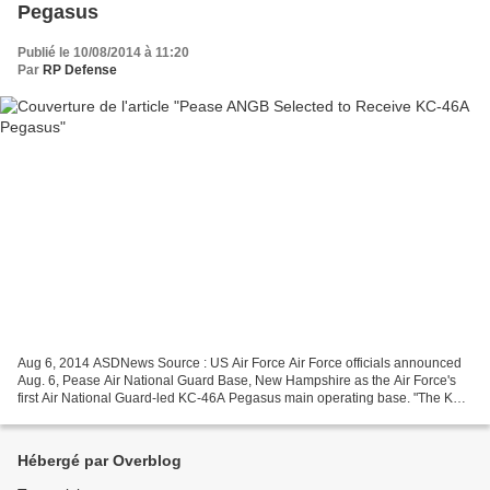
Pegasus
Publié le 10/08/2014 à 11:20
Par
RP Defense
Aug 6, 2014 ASDNews Source : US Air Force Air Force officials announced
Aug. 6, Pease Air National Guard Base, New Hampshire as the Air Force's
first Air National Guard-led KC-46A Pegasus main operating base. "The KC-
46A Pegasus aerial tanker remains...
Hébergé par Overblog