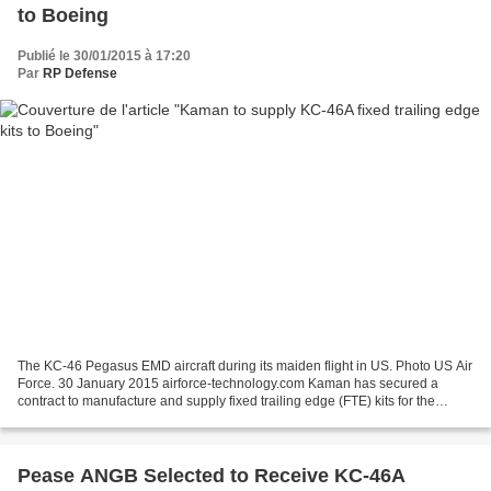
to Boeing
Publié le 30/01/2015 à 17:20
Par
RP Defense
The KC-46 Pegasus EMD aircraft during its maiden flight in US. Photo US Air
Force. 30 January 2015 airforce-technology.com Kaman has secured a
contract to manufacture and supply fixed trailing edge (FTE) kits for the
Boeing KC-46A Pegasus tanker programme....
Pease ANGB Selected to Receive KC-46A