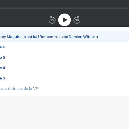
bey Maguire, c'est lui ! Rencontre avec Damien Witecka
e 6
e 5
e 4
e 3
s créatrices de la VF !
e 2
e 1
e Mektoub My Love arrive enfin ! Rencontre avec Shaïn Boumedine et Sal