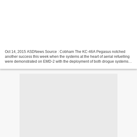
Oct 14, 2015 ASDNews Source : Cobham The KC-46A Pegasus notched
another success this week when the systems at the heart of aerial refuelling
were demonstrated on EMD-2 with the deployment of both drogue systems
and the boom On Thursday, EMD-2 successfully...