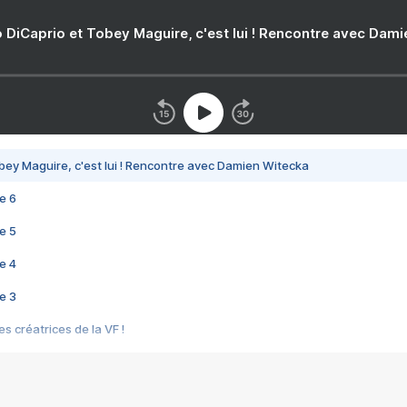
 DiCaprio et Tobey Maguire, c'est lui ! Rencontre avec Dam
bey Maguire, c'est lui ! Rencontre avec Damien Witecka
e 6
e 5
e 4
e 3
s créatrices de la VF !
e 2
e 1