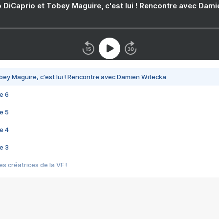
 DiCaprio et Tobey Maguire, c'est lui ! Rencontre avec Dam
bey Maguire, c'est lui ! Rencontre avec Damien Witecka
e 6
e 5
e 4
e 3
s créatrices de la VF !
e 2
e 1
e Mektoub My Love arrive enfin ! Rencontre avec Shaïn Boumedine et Sal