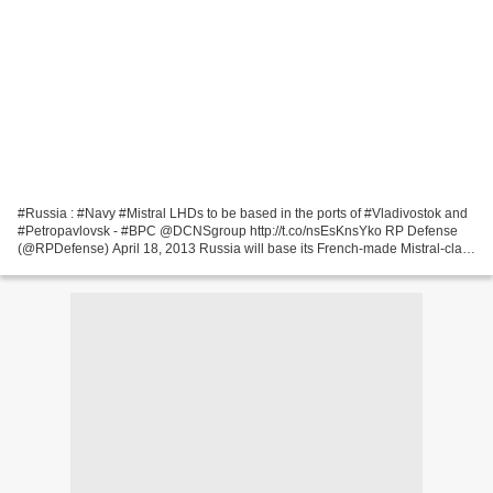
#Russia : #Navy #Mistral LHDs to be based in the ports of #Vladivostok and
#Petropavlovsk - #BPC @DCNSgroup http://t.co/nsEsKnsYko RP Defense
(@RPDefense) April 18, 2013 Russia will base its French-made Mistral-class
amphibious assault ship in the Far...