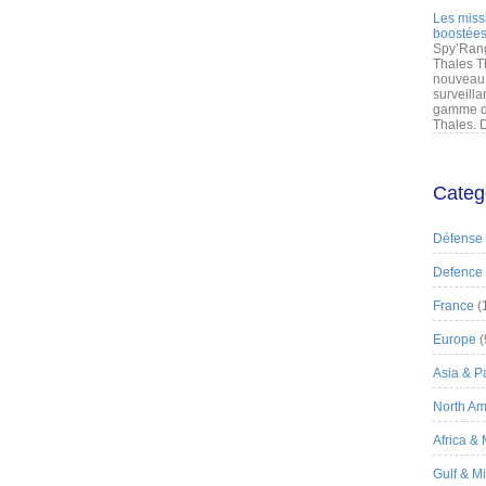
Les miss
boostées
Spy’Rang
Thales T
nouveau 
surveilla
gamme de
Thales. D
Categ
Défense
Defence
France
(
Europe
(
Asia & Pa
North Am
Africa &
Gulf & M