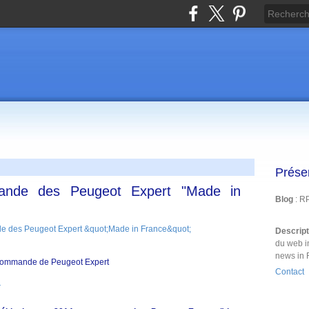
Prése
ande des Peugeot Expert "Made in
Blog
: R
Descrip
du web i
news in 
 commande de Peugeot Expert
Contact
r