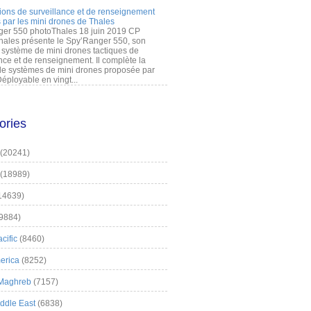
ions de surveillance et de renseignement
 par les mini drones de Thales
er 550 photoThales 18 juin 2019 CP
hales présente le Spy’Ranger 550, son
système de mini drones tactiques de
nce et de renseignement. Il complète la
 systèmes de mini drones proposée par
éployable en vingt...
ories
(20241)
(18989)
14639)
9884)
cific
(8460)
erica
(8252)
 Maghreb
(7157)
iddle East
(6838)