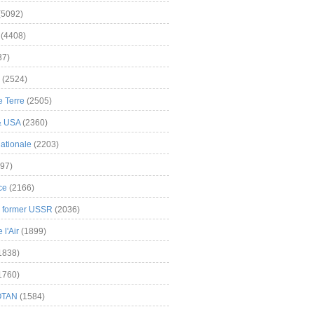
(5092)
(4408)
37)
(2524)
 Terre
(2505)
& USA
(2360)
ationale
(2203)
97)
ce
(2166)
& former USSR
(2036)
l'Air
(1899)
1838)
1760)
OTAN
(1584)