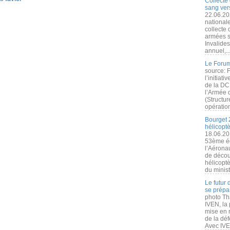
Collecte 
sang vers
22.06.20
nationale
collecte
armées s
Invalide
annuel,..
Le Forum
source: 
l’initiat
de la DC
l’Armée 
(Structur
opération
Bourget 
hélicopt
18.06.20
53ème éd
l’Aérona
de découv
hélicopt
du minist
Le futur
se prépa
photo Th
IVEN, la 
mise en r
de la dé
Avec IVEN