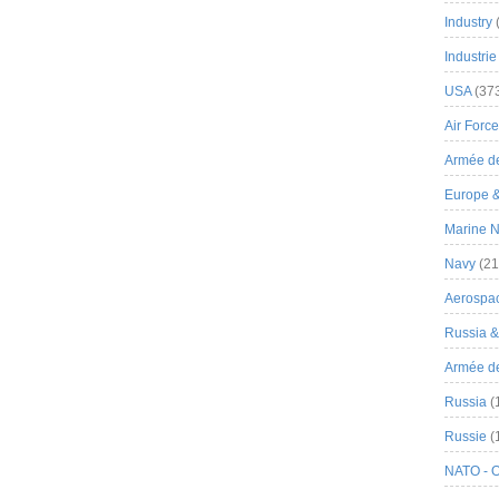
Industry
Industrie
USA
(37
Air Force
Armée de
Europe 
Marine N
Navy
(21
Aerospa
Russia 
Armée de 
Russia
(
Russie
(
NATO - 