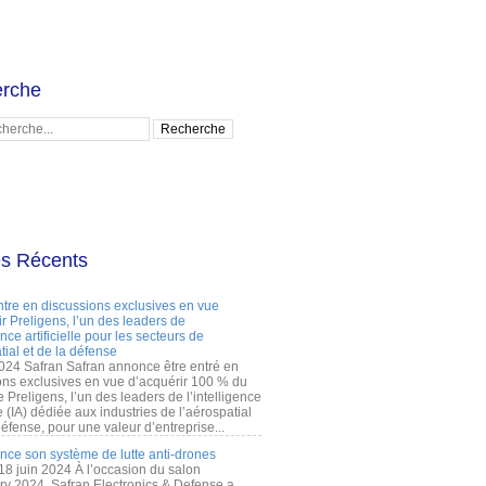
rche
es Récents
ntre en discussions exclusives en vue
r Preligens, l’un des leaders de
gence artificielle pour les secteurs de
tial et de la défense
2024 Safran Safran annonce être entré en
ons exclusives en vue d’acquérir 100 % du
e Preligens, l’un des leaders de l’intelligence
lle (IA) dédiée aux industries de l’aérospatial
défense, pour une valeur d’entreprise...
ance son système de lutte anti-drones
 18 juin 2024 À l’occasion du salon
ry 2024, Safran Electronics & Defense a