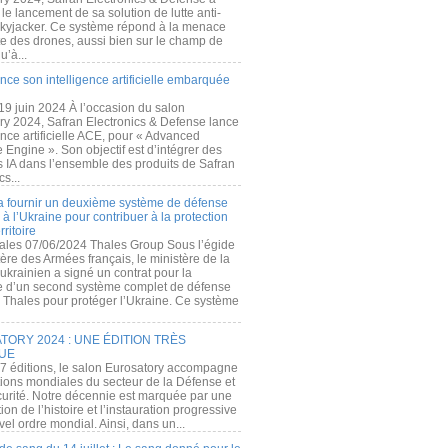
e lancement de sa solution de lutte anti-
kyjacker. Ce système répond à la menace
te des drones, aussi bien sur le champ de
u’à...
nce son intelligence artificielle embarquée
 19 juin 2024 À l’occasion du salon
ry 2024, Safran Electronics & Defense lance
gence artificielle ACE, pour « Advanced
 Engine ». Son objectif est d’intégrer des
s IA dans l’ensemble des produits de Safran
cs...
a fournir un deuxième système de défense
à l’Ukraine pour contribuer à la protection
rritoire
ales 07/06/2024 Thales Group Sous l’égide
ère des Armées français, le ministère de la
ukrainien a signé un contrat pour la
re d’un second système complet de défense
 Thales pour protéger l’Ukraine. Ce système
ORY 2024 : UNE ÉDITION TRÈS
UE
7 éditions, le salon Eurosatory accompagne
tions mondiales du secteur de la Défense et
curité. Notre décennie est marquée par une
ion de l’histoire et l’instauration progressive
el ordre mondial. Ainsi, dans un...