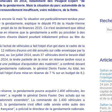
véhicules en 2014, notamment des Peugeot Expert "de
 de la gendarmerie. Mais la situation du parc automobile de la
enouvellement insuffisant, voire médiocre, de la flotte.
as encore là mais
"la situation est particulièrement tendue pour
Reche
 la gendarmerie, explique le député PS de la Haute-Vienne
e projet de loi de finances 2015. Ce n'est seulement que début
mise en réserve que la gendarmerie a enfin pu procéder à des
ons d'euros étaient pourtant initialement prévus au titre du
 l'achat de véhicules a fait l'objet d'un gel dans le cadre de la
 12 millions d'euros ont été annulés sur cette enveloppe par la
ussi, au 1er juillet 2014, seuls 37 véhicules dont le besoin était
Articl
 2014, la levée partielle de la mise en réserve tardive nous a
e une politique d'acquisition des matériels"
, a confirmé devant
gendarmerie nationale, le général Denis Favier. Au total, les
Safran e
fait l'objet d'une mise en réserve de 7 % sur un budget de 8,1
d’acquéri
l’intelli
l’aérospa
24 juin 
discussi
n réserve, la gendarmerie pourra acquérir 1.400 véhicules, les
capital d
artificie
nnée"
, a regretté le général Denis Favier. Des achats qui ne
et de la 
ationnels essentiels"
. La commande de 1.400 véhicules a
, la gendarmerie s'est offert cette année entre autre des
Safran l
Paris, le
 française",
a précisé le directeur de la gendarmerie nationale.
Eurosato