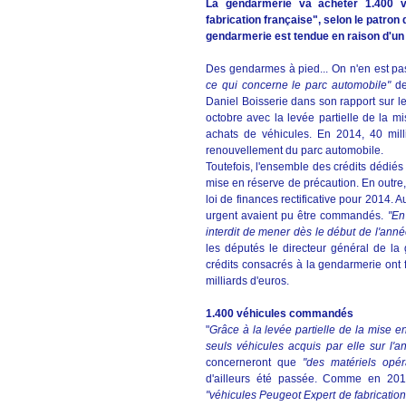
La gendarmerie va acheter 1.400 
fabrication française", selon le patron
gendarmerie est tendue en raison d'un r
Des gendarmes à pied... On n'en est p
ce qui concerne le parc automobile"
de
Daniel Boisserie dans son rapport sur l
octobre avec la levée partielle de la 
achats de véhicules. En 2014, 40 milli
renouvellement du parc automobile.
Toutefois, l'ensemble des crédits dédiés à
mise en réserve de précaution. En outre,
loi de finances rectificative pour 2014. A
urgent avaient pu être commandés.
"En
interdit de mener dès le début de l'anné
les députés le directeur général de la 
crédits consacrés à la gendarmerie ont 
milliards d'euros.
1.400 véhicules commandés
"
Grâce à la levée partielle de la mise e
seuls véhicules acquis par elle sur l'a
concerneront que
"des matériels opér
d'ailleurs été passée. Comme en 2013
"véhicules Peugeot Expert de fabrication