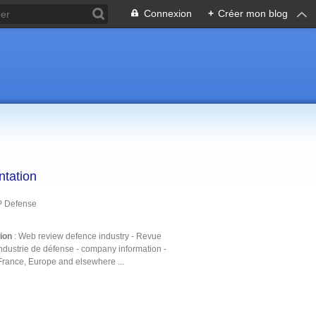
Connexion
+
Créer mon blog
ntation
P Defense
tion
: Web review defence industry - Revue
ndustrie de défense - company information -
France, Europe and elsewhere ...