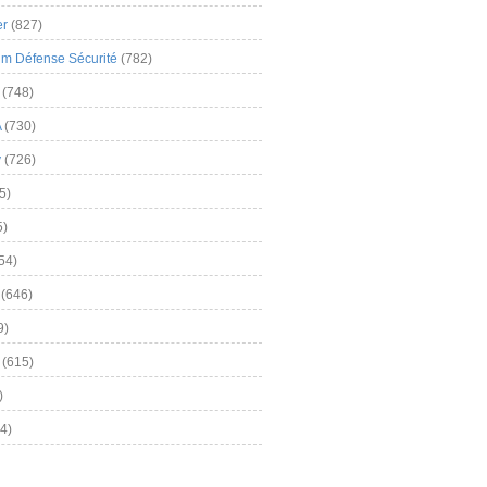
er
(827)
m Défense Sécurité
(782)
(748)
A
(730)
y
(726)
5)
5)
54)
(646)
9)
(615)
)
4)