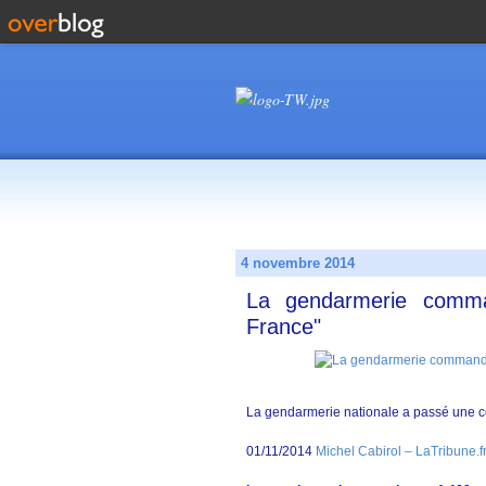
4 novembre 2014
La gendarmerie comm
France"
La gendarmerie nationale a passé une
01/11/2014
Michel Cabirol – LaTribune.f