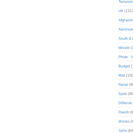
Terroris
UK
(151
Afghanist
Aéronau
South & 
Missile
(
Photo - 
Budget
(
Mali
(100
Naval
(9
Syrie
(96
Défense 
Daesh
(8
drones
(
Syria
(83