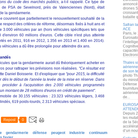
tions du code des marchés publics
, a-t-il rappelé. Ce type de
annoncé l
ine de PSA de Sevelnord, près de Valenciennes (Nord), était
drones S
croissan
e de la gendarmerie.
bataille q
ne couvrent que partiellement le renouvellement souhaité de la
e respect des critères de réforme, désormais fixés à huit ans et
Safran la
ACE
de 3.000 véhicules par an (hors véhicules spécifiques tels que
Paris, le
 d'environ 60 millions d'euros. Cette cible n'est plus atteinte
Eurosato
etés en 2011, 916 en 2012, 1.356 en 2013 et 1.400 en 2014).
l’intelli
 véhicules a dû être prolongée pour atteindre dix ans.
Cognitive
capacité
Electroni
mandés
Thales v
icules que la gendarmerie aurait dû théoriquement acheter en
aérienne 
os pour rattraper les prévisions non réalisées.
"Ce résultat est
de son te
ette Daniel Boisserie. Et d'expliquer que
"pour 2015, la difficulté
photo Th
ir dès le début de l'année la levée de la mise en réserve. Dans
du minist
Défense 
de procéder à l'acquisition des 2.000 véhicules programmés
fournitu
r un montant de 28 millions d'euros en crédit de paiement"
.
aérienne
mobile de 30.155 véhicules : 23.323 véhicules légers, 3.468
de...
indés, 619 poids-lourds, 2.313 véhicules spéciaux.
EUROSAT
ATTEND
Depuis 2
les muta
Repost
0
de la Sé
accélérat
d’un nouv
e
gendarmerie
défense
peugeot
industrie
continuum
s favier