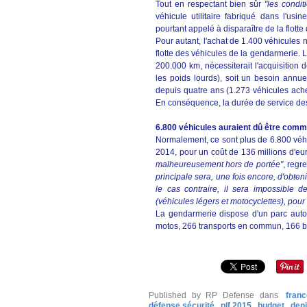
Tout en respectant bien sûr
"les condi
véhicule utilitaire fabriqué dans l'us
pourtant appelé à disparaître de la flott
Pour autant, l'achat de 1.400 véhicules 
flotte des véhicules de la gendarmerie. L
200.000 km, nécessiterait l'acquisition 
les poids lourds), soit un besoin annuel
depuis quatre ans (1.273 véhicules ach
En conséquence, la durée de service des
6.800 véhicules auraient dû être com
Normalement, ce sont plus de 6.800 véh
2014, pour un coût de 136 millions d'eur
malheureusement hors de portée"
, regr
principale sera, une fois encore, d'obten
le cas contraire, il sera impossible 
(véhicules légers et motocyclettes), pou
La gendarmerie dispose d'un parc auto
motos, 266 transports en commun, 166 bl
Published by RP Defense
dans
franc
défense sécurité
plf 2015
budget
deni