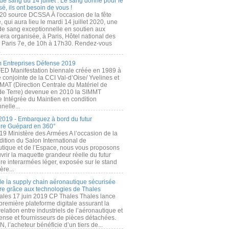
de sang du 14 juillet : Le sang donné pour le
é, ils ont besoin de vous !
20 source DCSSA À l'occasion de la fête
, qui aura lieu le mardi 14 juillet 2020, une
 de sang exceptionnelle en soutien aux
era organisée, à Paris, Hôtel national des
s Paris 7e, de 10h à 17h30. Rendez-vous
.
 Entreprises Défense 2019
FED Manifestation biennale créée en 1989 à
ive conjointe de la CCI Val-d’Oise/ Yvelines et
MAT (Direction Centrale du Matériel de
de Terre) devenue en 2010 la SIMMT
e Intégrée du Maintien en condition
nelle...
2019 - Embarquez à bord du futur
ère Guépard en 360°
19 Ministère des Armées A l’occasion de la
ition du Salon International de
utique et de l’Espace, nous vous proposons
rir la maquette grandeur réelle du futur
ère interarmées léger, exposée sur le stand
ère...
 de la supply chain aéronautique sécurisée
re grâce aux technologies de Thales
ales 17 juin 2019 CP Thales Thales lance
première plateforme digitale assurant la
elation entre industriels de l’aéronautique et
fense et fournisseurs de pièces détachées.
, l’acheteur bénéficie d’un tiers de...