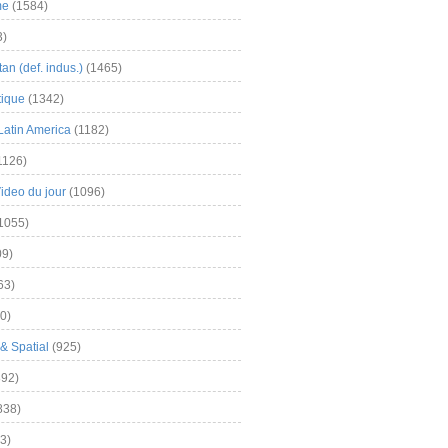
me
(1584)
3)
an (def. indus.)
(1465)
tique
(1342)
Latin America
(1182)
1126)
Video du jour
(1096)
1055)
9)
63)
0)
& Spatial
(925)
92)
838)
3)