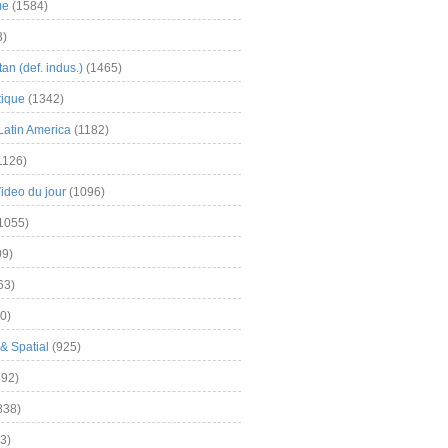
me
(1584)
3)
an (def. indus.)
(1465)
tique
(1342)
Latin America
(1182)
1126)
Video du jour
(1096)
1055)
9)
63)
0)
& Spatial
(925)
92)
838)
3)