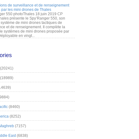
ions de surveillance et de renseignement
 par les mini drones de Thales
er 550 photoThales 18 juin 2019 CP
hales présente le Spy’Ranger 550, son
système de mini drones tactiques de
nce et de renseignement. Il complète la
 systèmes de mini drones proposée par
éployable en vingt...
ories
(20241)
(18989)
14639)
9884)
cific
(8460)
erica
(8252)
 Maghreb
(7157)
iddle East
(6838)