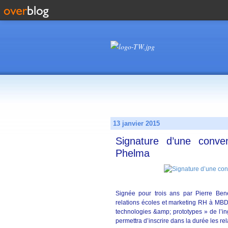
13 janvier 2015
Signature d’une conve
Phelma
Signée pour trois ans par Pierre Ben
relations écoles et marketing RH à MB
technologies &amp; prototypes » de l’in
permettra d’inscrire dans la durée les r