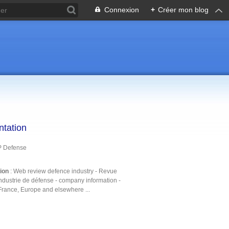
Connexion
+
Créer mon blog
ntation
P Defense
tion
: Web review defence industry - Revue
ndustrie de défense - company information -
France, Europe and elsewhere ...