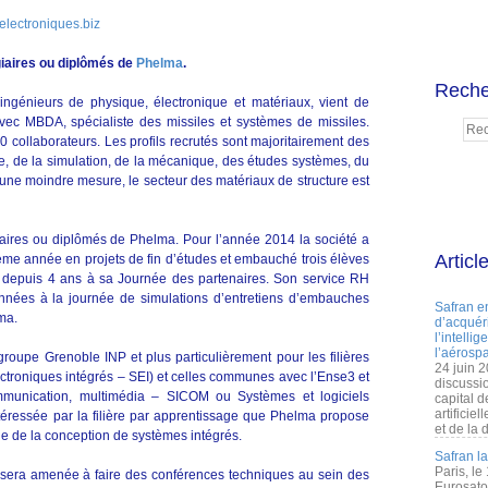
lectroniques.biz
iaires ou diplômés de
Phelma
.
Reche
ngénieurs de physique, électronique et matériaux, vient de
vec MBDA, spécialiste des missiles et systèmes de missiles.
ollaborateurs. Les profils recrutés sont majoritairement des
ue, de la simulation, de la mécanique, des études systèmes, du
ne moindre mesure, le secteur des matériaux de structure est
ires ou diplômés de Phelma. Pour l’année 2014 la société a
Articl
sième année en projets de fin d’études et embauché trois élèves
e depuis 4 ans à sa Journée des partenaires. Son service RH
années à la journée de simulations d’entretiens d’embauches
Safran e
ma.
d’acquéri
l’intelli
l’aérospa
groupe Grenoble INP et plus particulièrement pour les filières
24 juin 
roniques intégrés – SEI) et celles communes avec l’Ense3 et
discussi
mmunication, multimédia – SICOM ou Systèmes et logiciels
capital d
artificie
téressée par la filière par apprentissage que Phelma propose
et de la 
 de la conception de systèmes intégrés.
Safran l
Paris, le
A sera amenée à faire des conférences techniques au sein des
Eurosato