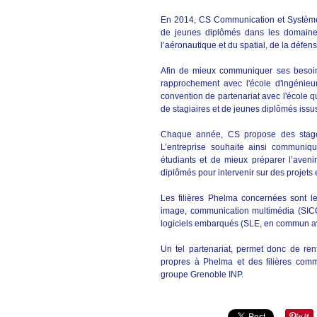
En 2014, CS Communication et Systèmes
de jeunes diplômés dans les domaines 
l’aéronautique et du spatial, de la défens
Afin de mieux communiquer ses besoins
rapprochement avec l'école d'ingénieu
convention de partenariat avec l'école qu
de stagiaires et de jeunes diplômés iss
Chaque année, CS propose des stages 
L’entreprise souhaite ainsi communique
étudiants et de mieux préparer l’aven
diplômés pour intervenir sur des projets e
Les filières Phelma concernées sont le
image, communication multimédia (SI
logiciels embarqués (SLE, en commun a
Un tel partenariat, permet donc de renf
propres à Phelma et des filières commu
groupe Grenoble INP.