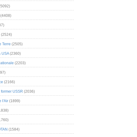
(5092)
(4408)
37)
(2524)
 Terre
(2505)
& USA
(2360)
ationale
(2203)
97)
ce
(2166)
& former USSR
(2036)
l'Air
(1899)
1838)
1760)
OTAN
(1584)