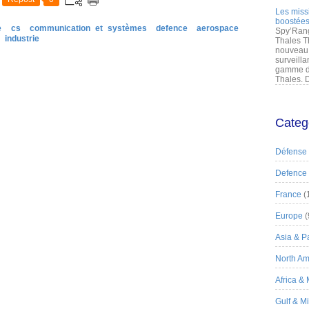
Les miss
boostées
e
cs
communication et systèmes
defence
aerospace
Spy’Rang
industrie
Thales T
nouveau 
surveilla
gamme de
Thales. D
Categ
Défense
Defence
France
(
Europe
(
Asia & Pa
North Am
Africa &
Gulf & M