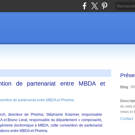
Prése
ntion de partenariat entre MBDA et
Blog
: R
Descrip
du web i
news in 
ech, directeur de Phelma, Stéphanie Kraemer, responsable
Contact
DA et Bruno Lerat, responsable du département « composants,
génierie éectronique à MBDA, cette convention de partenariat
elations entre MBDA et Phelma.