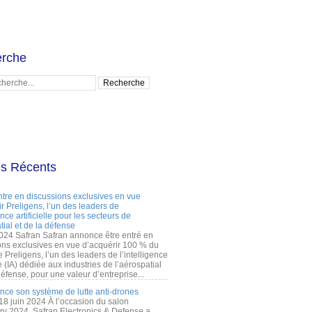
rche
es Récents
ntre en discussions exclusives en vue
r Preligens, l’un des leaders de
gence artificielle pour les secteurs de
tial et de la défense
2024 Safran Safran annonce être entré en
ons exclusives en vue d’acquérir 100 % du
e Preligens, l’un des leaders de l’intelligence
lle (IA) dédiée aux industries de l’aérospatial
défense, pour une valeur d’entreprise...
ance son système de lutte anti-drones
 18 juin 2024 À l’occasion du salon
ry 2024, Safran Electronics & Defense a