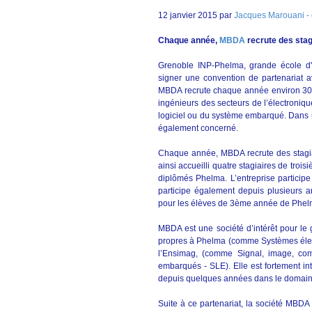
12 janvier 2015 par
Jacques Marouani - e
Chaque année,
MBDA
recrute des stag
Grenoble INP-Phelma, grande école d'i
signer une convention de partenariat a
MBDA recrute chaque année environ 300 c
ingénieurs des secteurs de l’électroniq
logiciel ou du système embarqué. Dans u
également concerné.
Chaque année, MBDA recrute des stagia
ainsi accueilli quatre stagiaires de troi
diplômés Phelma. L’entreprise particip
participe également depuis plusieurs 
pour les élèves de 3ème année de Phel
MBDA est une société d’intérêt pour le 
propres à Phelma (comme Systèmes élect
l’Ensimag, (comme Signal, image, co
embarqués - SLE). Elle est fortement in
depuis quelques années dans le domaine
Suite à ce partenariat, la société MBD