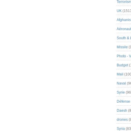
Terroris
UK
(151
Afghanist
Aéronau
South & 
Missile
(
Photo - 
Budget
(
Mali
(100
Naval
(9
Syrie
(96
Défense 
Daesh
(8
drones
(
Syria
(83