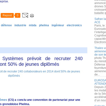
reprise.
annoncé l
drones S
croissan
bataille q
Repost
0
Safran la
ACE
défense
industrie
mbda
phelma
ingénieur
electronics
Paris, le
Eurosato
l’intelli
Cognitive
capacité
Electroni
Thales v
aérienne 
de son te
Systèmes prévoit de recruter 240
photo Th
du minist
dont 50% de jeunes diplômés
Défense 
fournitu
aérienne
de...
EUROSAT
ATTEND
Depuis 2
les muta
de la Sé
accélérat
tèmes
(CS) a conclu une convention de partenariat pour une
d’un nouv
rs grenobloise Phelma.