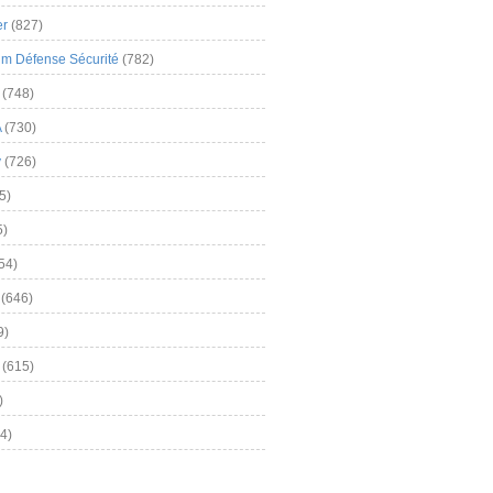
er
(827)
m Défense Sécurité
(782)
(748)
A
(730)
y
(726)
5)
5)
54)
(646)
9)
(615)
)
4)