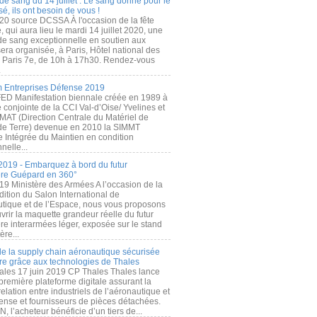
de sang du 14 juillet : Le sang donné pour le
é, ils ont besoin de vous !
20 source DCSSA À l'occasion de la fête
, qui aura lieu le mardi 14 juillet 2020, une
 de sang exceptionnelle en soutien aux
era organisée, à Paris, Hôtel national des
s Paris 7e, de 10h à 17h30. Rendez-vous
.
 Entreprises Défense 2019
FED Manifestation biennale créée en 1989 à
ive conjointe de la CCI Val-d’Oise/ Yvelines et
MAT (Direction Centrale du Matériel de
de Terre) devenue en 2010 la SIMMT
e Intégrée du Maintien en condition
nelle...
2019 - Embarquez à bord du futur
ère Guépard en 360°
19 Ministère des Armées A l’occasion de la
ition du Salon International de
utique et de l’Espace, nous vous proposons
rir la maquette grandeur réelle du futur
ère interarmées léger, exposée sur le stand
ère...
 de la supply chain aéronautique sécurisée
re grâce aux technologies de Thales
ales 17 juin 2019 CP Thales Thales lance
première plateforme digitale assurant la
elation entre industriels de l’aéronautique et
fense et fournisseurs de pièces détachées.
, l’acheteur bénéficie d’un tiers de...