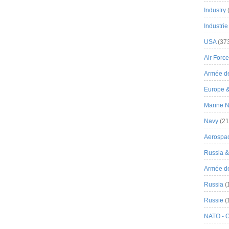
Industry
Industrie
USA
(37
Air Force
Armée de
Europe 
Marine N
Navy
(21
Aerospa
Russia 
Armée de 
Russia
(
Russie
(
NATO - 