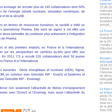
Collecte 
sang vers
 envisage de recruter plus de 240 collaborateurs dont 50%
22.06.20
nationale
de l’énergie (sûreté nucléaire, simulation numérique), de
collecte
e et de la sécurité.
armées s
Invalide
annuel,..
 en termes de ressources humaines, la société a initié un
rs grenobloise Phelma. Elle vient de signer à cet effet une
Le Forum
i devra permettre de contribuer plus activement à l'intégration
source: 
l’initiat
us de Phelma.
de la DC
l’Armée 
et des premiers emplois, en France et à l’international.
(Structur
r sur les perspectives de carrières qu’elle peut offrir aux
opération
ir. En 2013, CS a recruté 226 collaborateurs dont 50 jeunes
Bourget 
n France et à l’international.
hélicopt
18.06.20
53ème éd
s suivantes : Génie énergétique et nucléaire (GEN), Signal,
l’Aérona
COM, en commun avec Grenoble INP ‐ Ense3) et Systèmes et
de découv
vec Grenoble INP – Ensimag).
hélicopt
du minist
orcer non seulement l’attractivité de filières d’enseignement
Le futur
nes avec l’Ense3 et l’Ensimag, mais aussi l’attractivité du
se prépa
photo Th
IVEN, la 
mise en r
de la dé
Avec IVEN
Repost
0