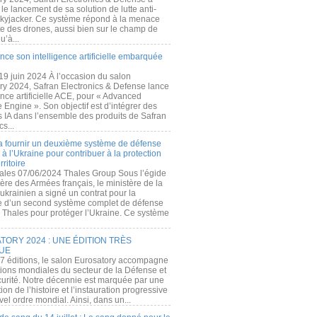
e lancement de sa solution de lutte anti-
kyjacker. Ce système répond à la menace
te des drones, aussi bien sur le champ de
u’à...
nce son intelligence artificielle embarquée
 19 juin 2024 À l’occasion du salon
ry 2024, Safran Electronics & Defense lance
gence artificielle ACE, pour « Advanced
 Engine ». Son objectif est d’intégrer des
s IA dans l’ensemble des produits de Safran
cs...
a fournir un deuxième système de défense
à l’Ukraine pour contribuer à la protection
rritoire
ales 07/06/2024 Thales Group Sous l’égide
ère des Armées français, le ministère de la
ukrainien a signé un contrat pour la
re d’un second système complet de défense
 Thales pour protéger l’Ukraine. Ce système
ORY 2024 : UNE ÉDITION TRÈS
UE
7 éditions, le salon Eurosatory accompagne
tions mondiales du secteur de la Défense et
curité. Notre décennie est marquée par une
ion de l’histoire et l’instauration progressive
el ordre mondial. Ainsi, dans un...