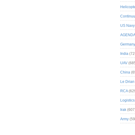
Helicopt
Continuu
US Navy
AGEND
German
India
(72
UAV
(68
China
(6
Le Drian
RCA
(62
Logistics
Irak
(607
Army
(59