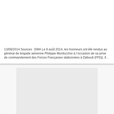
13/08/2014 Sources : EMA Le 9 août 2014, les honneurs ont été rendus au
général de brigade aérienne Philippe Montocchio à l’occasion de sa prise
de commandement des Forces Françaises stationnées à Djibouti (FFDj). Il
succède ainsi au général de brigade...