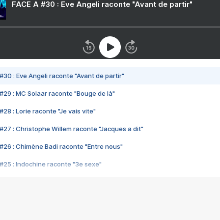
FACE A #30 : Eve Angeli raconte "Avant de partir"
#30 : Eve Angeli raconte "Avant de partir"
#29 : MC Solaar raconte "Bouge de là"
28 : Lorie raconte "Je vais vite"
#27 : Christophe Willem raconte "Jacques a dit"
#26 : Chimène Badi raconte "Entre nous"
#25 : Indochine raconte "3e sexe"
#24 : Zaho raconte "C'est chelou"
#23 : Patrick Bruel raconte "Au café des délices"
#22 : Kyo raconte "Le chemin"