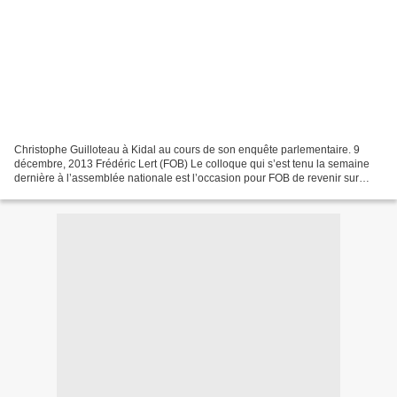
Christophe Guilloteau à Kidal au cours de son enquête parlementaire. 9
décembre, 2013 Frédéric Lert (FOB) Le colloque qui s’est tenu la semaine
dernière à l’assemblée nationale est l’occasion pour FOB de revenir sur
l’opération Serval avec le député Christophe...