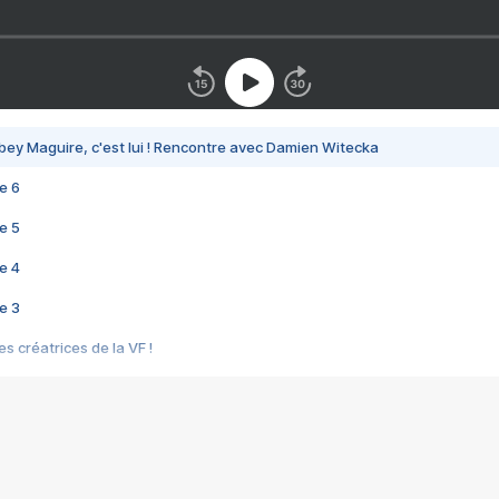
bey Maguire, c'est lui ! Rencontre avec Damien Witecka
e 6
e 5
e 4
e 3
s créatrices de la VF !
e 2
e 1
e Mektoub My Love arrive enfin ! Rencontre avec Shaïn Boumedine et Sal