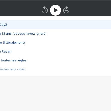
 DayZ
 a 13 ans (et vous l'avez ignoré)
e (littéralement)
im Rayan
 toutes les règles
s les jeux vidéo
us choquant de Rockstar ? - Le scandale BULLY
e plus moche de Steam
du RÊVE tourne au CAUCHEMAR
pendant 8 heures