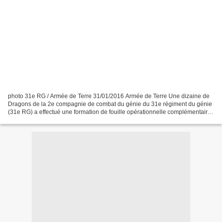
photo 31e RG / Armée de Terre 31/01/2016 Armée de Terre Une dizaine de
Dragons de la 2e compagnie de combat du génie du 31e régiment du génie
(31e RG) a effectué une formation de fouille opérationnelle complémentaire
(FOC) du 12 au 14 janvier 2016. Formés...