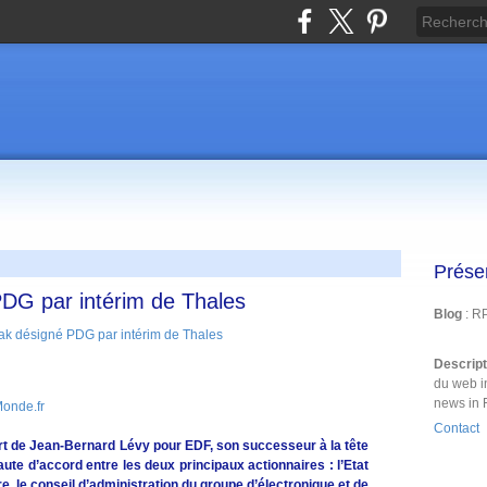
Prése
PDG par intérim de Thales
Blog
: R
Descrip
du web i
news in 
Monde.fr
Contact
t de Jean-Bernard Lévy pour EDF, son successeur à la tête
ute d’accord entre les deux principaux actionnaires : l’Etat
, le conseil d’administration du groupe d’électronique et de