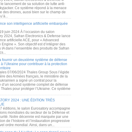
e lancement de sa solution de lutte anti-
kyjacker. Ce système répond à la menace
te des drones, aussi bien sur le champ de
u’à...
nce son intelligence artificielle embarquée
 19 juin 2024 À l’occasion du salon
ry 2024, Safran Electronics & Defense lance
gence artificielle ACE, pour « Advanced
 Engine ». Son objectif est d’intégrer des
s IA dans l’ensemble des produits de Safran
cs...
a fournir un deuxième système de défense
à l’Ukraine pour contribuer à la protection
rritoire
ales 07/06/2024 Thales Group Sous l’égide
ère des Armées français, le ministère de la
ukrainien a signé un contrat pour la
re d’un second système complet de défense
 Thales pour protéger l’Ukraine. Ce système
ORY 2024 : UNE ÉDITION TRÈS
UE
7 éditions, le salon Eurosatory accompagne
tions mondiales du secteur de la Défense et
curité. Notre décennie est marquée par une
ion de l’histoire et l’instauration progressive
el ordre mondial. Ainsi, dans un...