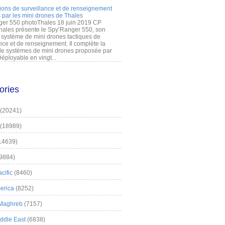
ions de surveillance et de renseignement
 par les mini drones de Thales
er 550 photoThales 18 juin 2019 CP
hales présente le Spy’Ranger 550, son
système de mini drones tactiques de
nce et de renseignement. Il complète la
 systèmes de mini drones proposée par
éployable en vingt...
ories
(20241)
(18989)
14639)
9884)
cific
(8460)
erica
(8252)
 Maghreb
(7157)
iddle East
(6838)