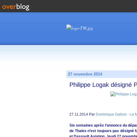
27 novembre 2014
Philippe Logak désigné 
27.11.2014 Par
Dominique Gallois - Le 
Six semaines après l’annonce du dépar
de Thales n’est toujours pas désigné fa
et Dassault Aviation. Jeudi 27 novembre