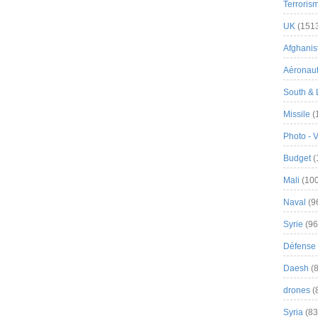
Terroris
UK
(151
Afghanist
Aéronau
South & 
Missile
(
Photo - 
Budget
(
Mali
(100
Naval
(9
Syrie
(96
Défense 
Daesh
(8
drones
(
Syria
(83