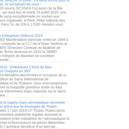
de sang du 14 juillet : Le sang donné pour le
é, ils ont besoin de vous !
20 source DCSSA À l'occasion de la fête
, qui aura lieu le mardi 14 juillet 2020, une
 de sang exceptionnelle en soutien aux
era organisée, à Paris, Hôtel national des
s Paris 7e, de 10h à 17h30. Rendez-vous
.
 Entreprises Défense 2019
FED Manifestation biennale créée en 1989 à
ive conjointe de la CCI Val-d’Oise/ Yvelines et
MAT (Direction Centrale du Matériel de
de Terre) devenue en 2010 la SIMMT
e Intégrée du Maintien en condition
nelle...
2019 - Embarquez à bord du futur
ère Guépard en 360°
19 Ministère des Armées A l’occasion de la
ition du Salon International de
utique et de l’Espace, nous vous proposons
rir la maquette grandeur réelle du futur
ère interarmées léger, exposée sur le stand
ère...
 de la supply chain aéronautique sécurisée
re grâce aux technologies de Thales
ales 17 juin 2019 CP Thales Thales lance
première plateforme digitale assurant la
elation entre industriels de l’aéronautique et
fense et fournisseurs de pièces détachées.
, l’acheteur bénéficie d’un tiers de...