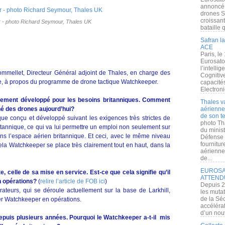
annoncé l
drones S
croissan
 - photo Richard Seymour, Thales UK
bataille q
Safran la
ACE
Paris, le
Eurosato
l’intelli
ommellet, Directeur Général adjoint de Thales, en charge des
Cognitive
se, à propos du programme de drone tactique Watchkeeper.
capacité
Electroni
uement développé pour les besoins britanniques. Comment
Thales v
hé des drones aujourd’hui?
aérienne 
de son te
ue conçu et développé suivant les exigences très strictes de
photo Th
britannique, ce qui va lui permettre un emploi non seulement sur
du minist
ans l’espace aérien britannique. Et ceci, avec le même niveau
Défense 
fournitu
ela Watchkeeper se place très clairement tout en haut, dans la
aérienne
de...
EUROSAT
e, celle de sa mise en service. Est-ce que cela signifie qu’il
ATTEND
n opérations?
(
relire l’article de FOB ici
)
Depuis 2
rateurs, qui se déroule actuellement sur la base de Larkhill,
les muta
de la Sé
er Watchkeeper en opérations.
accélérat
d’un nouv
depuis plusieurs années. Pourquoi le Watchkeeper a-t-il mis