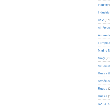
Industry
Industrie
USA
(37
Air Force
Armée de
Europe 
Marine N
Navy
(21
Aerospa
Russia 
Armée de 
Russia
(
Russie
(
NATO - 