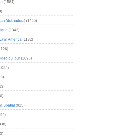
me
(1584)
3)
an (def. indus.)
(1465)
tique
(1342)
Latin America
(1182)
1126)
Video du jour
(1096)
1055)
9)
63)
0)
& Spatial
(925)
92)
838)
3)