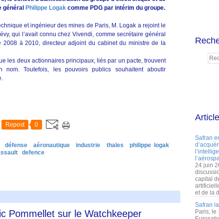
e général
Philippe Logak
comme PDG par intérim du groupe.
chnique et ingénieur des mines de Paris, M. Logak a rejoint le
évy, qui l’avait connu chez Vivendi, comme secrétaire général
Reche
2008 à 2010, directeur adjoint du cabinet du ministre de la
e les deux actionnaires principaux, liés par un pacte, trouvent
nom. Toutefois, les pouvoirs publics souhaitent aboutir
e.
Articl
Repost
0
Safran e
d’acquéri
défense
aéronautique
industrie
thales
philippe logak
l’intelli
ssault
defence
l’aérospa
24 juin 
discussi
capital d
artificie
et de la 
Safran l
ric Pommellet sur le Watchkeeper
Paris, le
Eurosato