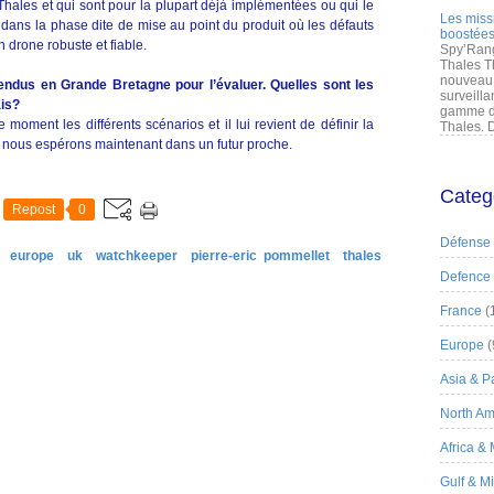
Thales et qui sont pour la plupart déjà implémentées ou qui le
Les miss
dans la phase dite de mise au point du produit où les défauts
boostées
 drone robuste et fiable.
Spy’Rang
Thales T
nouveau 
rendus en Grande Bretagne pour l’évaluer. Quelles sont les
surveilla
ais?
gamme de
moment les différents scénarios et il lui revient de définir la
Thales. D
que nous espérons maintenant dans un futur proche.
Categ
Repost
0
Défense
europe
uk
watchkeeper
pierre-eric pommellet
thales
Defence
France
(
Europe
(
Asia & Pa
North Am
Africa &
Gulf & M