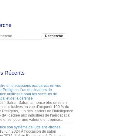
rche
es Récents
ntre en discussions exclusives en vue
r Preligens, l’un des leaders de
gence artificielle pour les secteurs de
tial et de la défense
2024 Safran Safran annonce être entré en
ons exclusives en vue d’acquérir 100 % du
e Preligens, l’un des leaders de l’intelligence
lle (IA) dédiée aux industries de l’aérospatial
défense, pour une valeur d’entreprise...
ance son système de lutte anti-drones
 18 juin 2024 À l’occasion du salon
ry 2024, Safran Electronics & Defense a