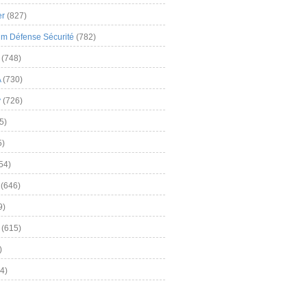
er
(827)
m Défense Sécurité
(782)
(748)
A
(730)
y
(726)
5)
5)
54)
(646)
9)
(615)
)
4)