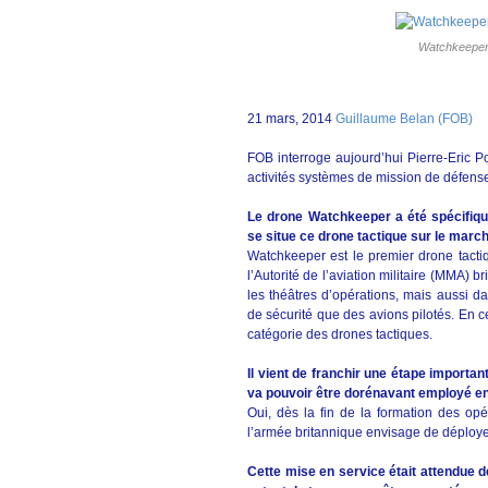
Watchkeeper
21 mars, 2014
Guillaume Belan (FOB)
FOB interroge aujourd’hui Pierre-Eric P
activités systèmes de mission de défen
Le drone Watchkeeper a été spécifiq
se situe ce drone tactique sur le marc
Watchkeeper est le premier drone tactiq
l’Autorité de l’aviation militaire (MMA) 
les théâtres d’opérations, mais aussi d
de sécurité que des avions pilotés. En c
catégorie des drones tactiques.
Il vient de franchir une étape important
va pouvoir être dorénavant employé e
Oui, dès la fin de la formation des opé
l’armée britannique envisage de déploy
Cette mise en service était attendue 