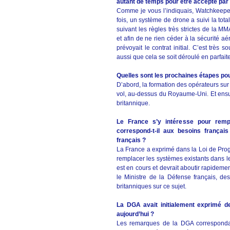
autant de temps pour être accepté par 
Comme je vous l’indiquais, Watchkeepe
fois, un système de drone a suivi la to
suivant les règles très strictes de l
et afin de ne rien céder à la sécurité 
prévoyait le contrat initial. C’est très
aussi que cela se soit déroulé en parfait
Quelles sont les prochaines étapes pou
D’abord, la formation des opérateurs su
vol, au-dessus du Royaume-Uni. Et ensui
britannique.
Le France s’y intéresse pour remp
correspond-t-il aux besoins français
français ?
La France a exprimé dans la Loi de Prog
remplacer les systèmes existants dans le
est en cours et devrait aboutir rapidem
le Ministre de la Défense français, des
britanniques sur ce sujet.
La DGA avait initialement exprimé d
aujourd’hui ?
Les remarques de la DGA corresponda