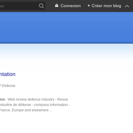
Connexion
+
Créer mon blog
ntation
P Defense
tion
: Web review defence industry - Revue
ndustrie de défense - company information -
France, Europe and elsewhere ...