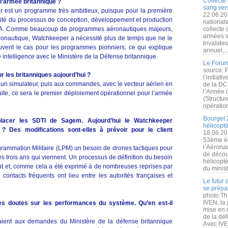
Collecte 
l’armée britannique ?
sang vers
r est un programme très ambitieux, puisque pour la première
22.06.20
talité du processus de conception, développement et production
nationale
a MMA. Comme beaucoup de programmes aéronautiques majeurs,
collecte
armées s
aéronautique, Watchkeeper a nécessité plus de temps que ne le
Invalide
 souvent le cas pour les programmes pionniers, ce qui explique
annuel,..
e intelligence avec le Ministère de la Défense britannique.
Le Forum
source: 
r les britanniques aujourd’hui ?
l’initiat
r un simulateur, puis aux commandes, avec le vecteur aérien en
de la DC
l’Armée 
te, ce sera le premier déploiement opérationnel pour l’armée
(Structur
opération
Bourget 
lacer les SDTI de Sagem. Aujourd’hui le Watchkeeper
hélicopt
 ? Des modifications sont-elles à prévoir pour le client
18.06.20
53ème éd
l’Aérona
rammation Militaire (LPM) un besoin de drones tactiques pour
de découv
s trois ans qui viennent. Un processus de définition du besoin
hélicopt
ent et, comme cela a été exprimé à de nombreuses reprises par
du minist
 contacts fréquents ont lieu entre les autorités françaises et
Le futur
se prépa
photo Th
IVEN, la 
es doutes sur les performances du système. Qu’en est-il
mise en r
de la dé
ient aux demandes du Ministère de la défense britannique
Avec IVEN