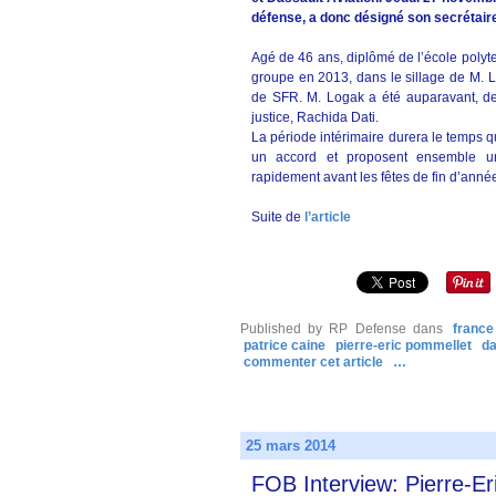
défense, a donc désigné son secrétair
Agé de 46 ans, diplômé de l’école polyte
groupe en 2013, dans le sillage de M. L
de SFR. M. Logak a été auparavant, de 
justice, Rachida Dati.
La période intérimaire durera le temps qu
un accord et proposent ensemble un 
rapidement avant les fêtes de fin d’anné
Suite de
l’article
Published by RP Defense
dans
france
patrice caine
pierre-eric pommellet
da
commenter cet article
…
25 mars 2014
FOB Interview: Pierre-E