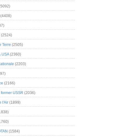
(5092)
(4408)
37)
(2524)
 Terre
(2505)
& USA
(2360)
ationale
(2203)
97)
ce
(2166)
& former USSR
(2036)
l'Air
(1899)
1838)
1760)
OTAN
(1584)