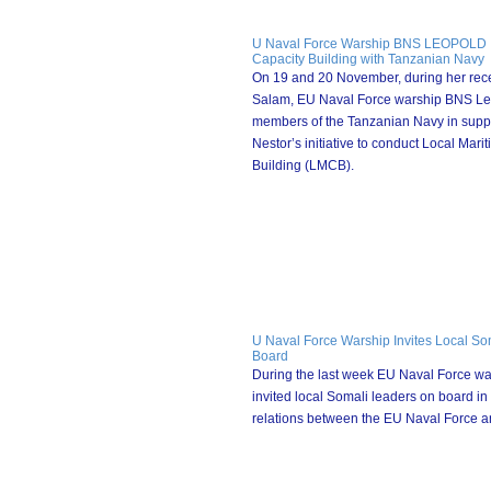
U Naval Force Warship BNS LEOPOLD I
Capacity Building with Tanzanian Navy
On 19 and 20 November, during her recen
Salam, EU Naval Force warship BNS Le
members of the Tanzanian Navy in sup
Nestor’s initiative to conduct Local Mari
Building (LMCB).
U Naval Force Warship Invites Local S
Board
During the last week EU Naval Force w
invited local Somali leaders on board in 
relations between the EU Naval Force a