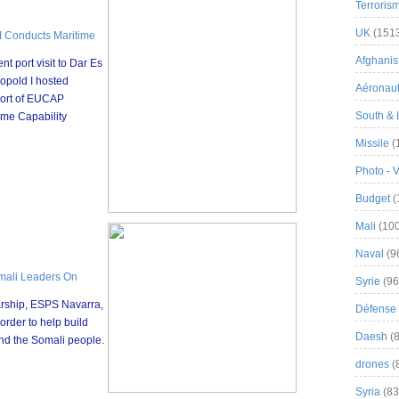
Terroris
UK
(151
 Conducts Maritime
Afghanist
t port visit to Dar Es
opold I hosted
Aéronau
port of EUCAP
South & 
time Capability
Missile
(
Photo - 
Budget
(
Mali
(100
Naval
(9
omali Leaders On
Syrie
(96
arship, ESPS Navarra,
Défense 
order to help build
Daesh
(8
nd the Somali people.
drones
(
Syria
(83