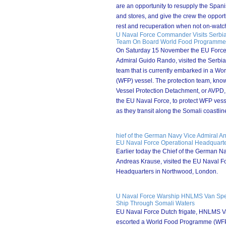
are an opportunity to resupply the Span
and stores, and give the crew the opport
rest and recuperation when not on-watch
U Naval Force Commander Visits Serbia
Team On Board World Food Programme
On Saturday 15 November the EU Forc
Admiral Guido Rando, visited the Serbia
team that is currently embarked in a W
(WFP) vessel. The protection team, kn
Vessel Protection Detachment, or AVPD, i
the EU Naval Force, to protect WFP vesse
as they transit along the Somali coastlin
hief of the German Navy Vice Admiral An
EU Naval Force Operational Headquart
Earlier today the Chief of the German Na
Andreas Krause, visited the EU Naval F
Headquarters in Northwood, London.
U Naval Force Warship HNLMS Van Spei
Ship Through Somali Waters
EU Naval Force Dutch frigate, HNLMS V
escorted a World Food Programme (WFP