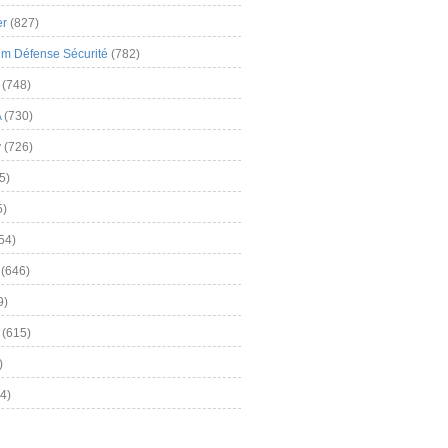
er
(827)
m Défense Sécurité
(782)
(748)
A
(730)
y
(726)
5)
5)
54)
(646)
9)
(615)
)
4)