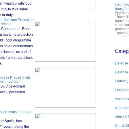
ish warship with food
Les miss
boostées
unity to take some
Spy’Rang
 or duty.
Thales T
n Maritime Protection
nouveau 
 Vessel
surveilla
e Commander, Rear
gamme de
Thales. D
n maritime protection
orld Food Programme
own as an Autonomous
Categ
s tasked, as part of
ls from pirate attack
e.
Défense
Defence
dreas Krause Visits
France
(
ers in London
vy, Vice Admiral
Europe
(
orce Operational
Asia & Pa
North Am
jk Escorts Food Aid
Africa &
an Speijk, has
Gulf & M
) vessel along the