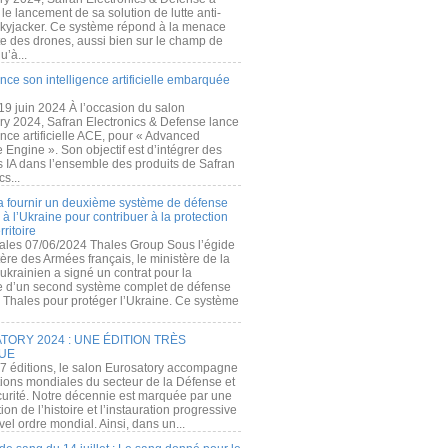
e lancement de sa solution de lutte anti-
kyjacker. Ce système répond à la menace
te des drones, aussi bien sur le champ de
u’à...
nce son intelligence artificielle embarquée
 19 juin 2024 À l’occasion du salon
ry 2024, Safran Electronics & Defense lance
gence artificielle ACE, pour « Advanced
 Engine ». Son objectif est d’intégrer des
s IA dans l’ensemble des produits de Safran
cs...
a fournir un deuxième système de défense
à l’Ukraine pour contribuer à la protection
rritoire
ales 07/06/2024 Thales Group Sous l’égide
ère des Armées français, le ministère de la
ukrainien a signé un contrat pour la
re d’un second système complet de défense
 Thales pour protéger l’Ukraine. Ce système
ORY 2024 : UNE ÉDITION TRÈS
UE
7 éditions, le salon Eurosatory accompagne
tions mondiales du secteur de la Défense et
curité. Notre décennie est marquée par une
ion de l’histoire et l’instauration progressive
el ordre mondial. Ainsi, dans un...