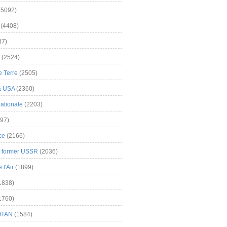
(5092)
(4408)
37)
(2524)
 Terre
(2505)
& USA
(2360)
ationale
(2203)
97)
ce
(2166)
& former USSR
(2036)
l'Air
(1899)
1838)
1760)
OTAN
(1584)