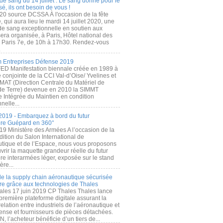
de sang du 14 juillet : Le sang donné pour le
é, ils ont besoin de vous !
20 source DCSSA À l'occasion de la fête
, qui aura lieu le mardi 14 juillet 2020, une
 de sang exceptionnelle en soutien aux
era organisée, à Paris, Hôtel national des
s Paris 7e, de 10h à 17h30. Rendez-vous
.
 Entreprises Défense 2019
FED Manifestation biennale créée en 1989 à
ive conjointe de la CCI Val-d’Oise/ Yvelines et
MAT (Direction Centrale du Matériel de
de Terre) devenue en 2010 la SIMMT
e Intégrée du Maintien en condition
nelle...
2019 - Embarquez à bord du futur
ère Guépard en 360°
19 Ministère des Armées A l’occasion de la
ition du Salon International de
utique et de l’Espace, nous vous proposons
rir la maquette grandeur réelle du futur
ère interarmées léger, exposée sur le stand
ère...
 de la supply chain aéronautique sécurisée
re grâce aux technologies de Thales
ales 17 juin 2019 CP Thales Thales lance
première plateforme digitale assurant la
elation entre industriels de l’aéronautique et
fense et fournisseurs de pièces détachées.
, l’acheteur bénéficie d’un tiers de...