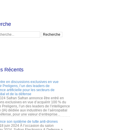
rche
es Récents
ntre en discussions exclusives en vue
r Preligens, l’un des leaders de
gence artificielle pour les secteurs de
tial et de la défense
2024 Safran Safran annonce être entré en
ons exclusives en vue d’acquérir 100 % du
e Preligens, l’un des leaders de l’intelligence
lle (IA) dédiée aux industries de l’aérospatial
défense, pour une valeur d’entreprise...
ance son système de lutte anti-drones
 18 juin 2024 À l’occasion du salon
ry 2024, Safran Electronics & Defense a