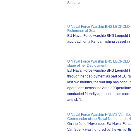
Somalia.
U Naval Force Warship BNS LEOPOLD I
Fishermen at Sea
EU Naval Force warship BNS Leopold I ca
approach on a Kenyan fishing vessel in 
U Naval Force Warship BNS LEOPOLD I
stage of her Deployment
EU Naval Force warship BNS Leopold I 
through her deployment as part of EU Na
last two months, the warship has conduc
operations across the Area of Operation
conducted friendly approaches on more
and skiffs.
U Naval Force Warship HNLMS Van Speijk
Commander of the Royal Netherlands 
On the 9th of November, EU Naval For
Van Speijk was honored by the visit of 