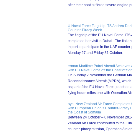
after their boat suffered severe engine p
U Naval Force Flagship ITS Andrea Dori
Counter-Piracy Week
The flagship of the EU Naval Force, ITS
completed her visit to Dubai. The Italia
in port to participate in the UAE counte
Monday 27 and Friday 31 October.
erman Maritime Patrol Aircraft Achieves
with EU Naval Force off the Coast of So
On Sunday 2 November the German Mari
Reconnaissance Aircraft (MPRA), which i
as part of the EU Naval Force, reached 
flying hours milestone with Operation At
oyal New Zealand Air Force Completes 
with European Union’s Counter-Piracy Op
the Coast of Somalia
Between 24 October – 6 November 201
Zealand Air Force contributed to the Eu
counter-piracy mission, Operation Atalant