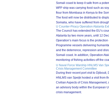
Somali coast to keep it safe from a poten
WFP ship was carrying food such as soy
flour from Mombasa in Kenya to the Soma
The food will now be distributed to disp
Somalia, who have suffered from drough
U Counter-Piracy Operation Atalanta Ex
The Council has extended the EU’s coun
Atalanta by two more years, until 12 D
Operation’s main focus is the protection
Programme vessels delivering humanitar
and the deterrence, repression and disrup
Somali coast. In addition, Operation Atal
monitoring of fishing activities off the co
U Naval Force Warship HNLMS Van Spei
Crisis Management Committee
During their recent port visit to Djibouti
HNLMS van Speijk hosted a visit from t
Civilian Aspects of Crisis Management,
an advisory body within the European U
crisis management.