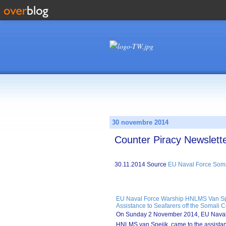
30 novembre 2014
Counter Piracy Newslett
30.11.2014 Source
EU Naval Force Som
EU Naval Force Warship HNLMS Van Sp
Assistance to Seafarers off the Somali 
On Sunday 2 November 2014, EU Naval
HNLMS van Speijk, came to the assistanc