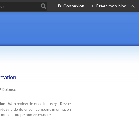
Connexion
+
Créer mon blog
ntation
P Defense
tion
: Web review defence industry - Revue
ndustrie de défense - company information -
France, Europe and elsewhere ...