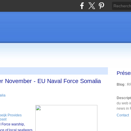
Prése
er November - EU Naval Force Somalia
Blog
: R
alia
Descrip
du web i
news in 
eijk Provides
Contact
Coast
 Force warship,
e of local seafarers,