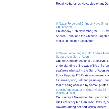
Royal Netherlands Navy, Lieutenant-Ge
U Naval Force and Chinese Navy Ships 
Gulf of Aden
On Monday 10th November, the EU Naval
Andrea Doria, and the Chinese Flagsh
met at sea in the Gulf of Aden.
U Naval Force Flagship ITS Andrea Dor
Seafarers in Gulf of Aden
One of Operation Atalanta’s objectives i
understanding of the way of life of fish
seafarers who sail in the Gulf of Aden. A
Force flagship, ITS Doria was recently t
fishermen, who, until two years ago, live
fear of being attacked by Somali pirates.
panish Ambassador in Oman Visits ESP
Visit to Muscat
On Sunday 9 November the Spanish Am
His Excellency Mr Juan José Urtasun, pa
Navarra during her port visit to Muscat. P