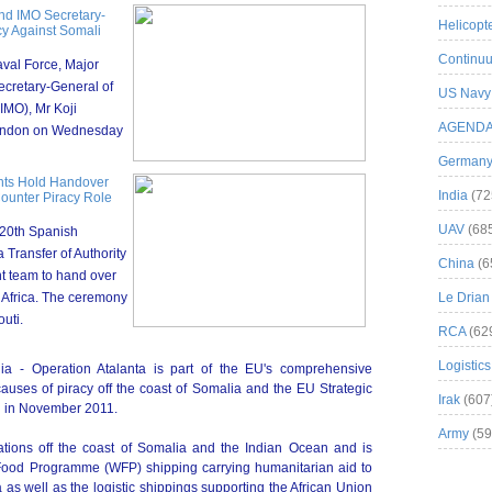
d IMO Secretary-
Helicopt
y Against Somali
Continuu
val Force, Major
ecretary-General of
US Navy
(IMO), Mr Koji
AGEND
 London on Wednesday
German
ents Hold Handover
India
(72
unter Piracy Role
UAV
(68
20th Spanish
a Transfer of Authority
China
(6
t team to hand over
f Africa. The ceremony
Le Drian
outi.
RCA
(62
Logistics
- Operation Atalanta is part of the EU's comprehensive
uses of piracy off the coast of Somalia and the EU Strategic
Irak
(607
d in November 2011.
Army
(59
ions off the coast of Somalia and the Indian Ocean and is
d Food Programme (WFP) shipping carrying humanitarian aid to
 as well as the logistic shippings supporting the African Union