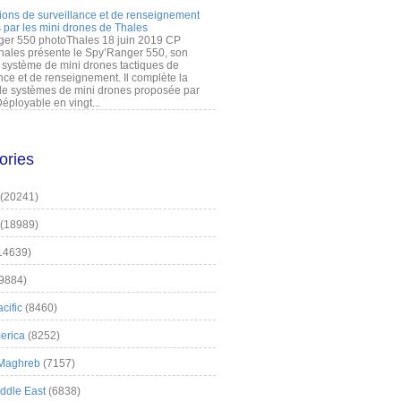
ions de surveillance et de renseignement
 par les mini drones de Thales
er 550 photoThales 18 juin 2019 CP
hales présente le Spy’Ranger 550, son
système de mini drones tactiques de
nce et de renseignement. Il complète la
 systèmes de mini drones proposée par
éployable en vingt...
ories
(20241)
(18989)
14639)
9884)
cific
(8460)
erica
(8252)
 Maghreb
(7157)
iddle East
(6838)