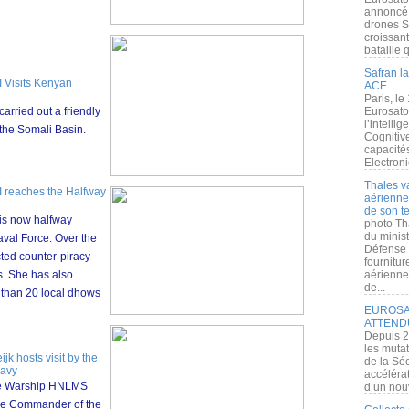
annoncé l
drones S
croissan
bataille q
Safran la
 Visits Kenyan
ACE
Paris, le
rried out a friendly
Eurosato
l’intelli
the Somali Basin.
Cognitive
capacité
Electroni
Thales v
 reaches the Halfway
aérienne 
de son te
is now halfway
photo Th
du minist
val Force. Over the
Défense 
ted counter-piracy
fournitu
s. She has also
aérienne
de...
 than 20 local dhows
EUROSAT
ATTEND
Depuis 2
les muta
 hosts visit by the
de la Sé
Navy
accélérat
ce Warship HNLMS
d’un nouv
the Commander of the