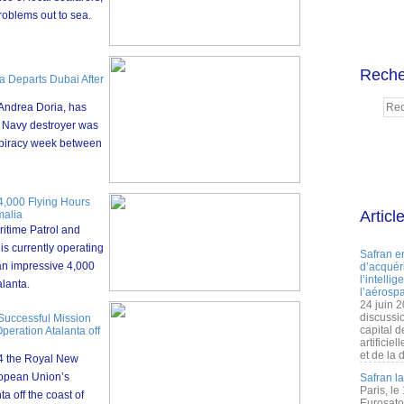
roblems out to sea.
Reche
a Departs Dubai After
 Andrea Doria, has
n Navy destroyer was
r-piracy week between
 4,000 Flying Hours
Articl
malia
time Patrol and
s currently operating
Safran e
an impressive 4,000
d’acquéri
l’intelli
alanta.
l’aérospa
24 juin 
discussi
Successful Mission
capital d
eration Atalanta off
artificie
et de la 
4 the Royal New
ropean Union’s
Safran l
Paris, le
a off the coast of
Eurosato