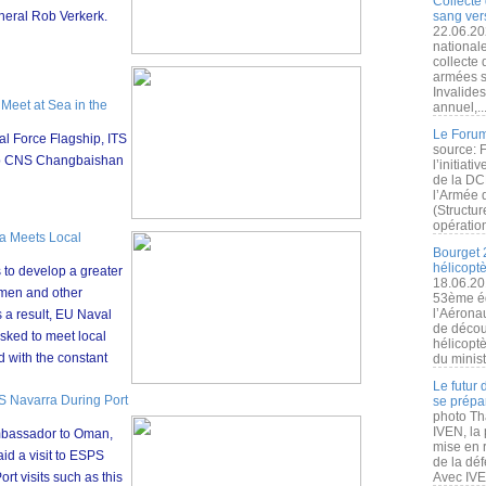
Collecte 
neral Rob Verkerk.
sang vers
22.06.20
nationale
collecte
armées s
Invalide
Meet at Sea in the
annuel,..
Le Forum
 Force Flagship, ITS
source: 
ip CNS Changbaishan
l’initiat
de la DC
l’Armée 
(Structur
opération
ia Meets Local
Bourget 
hélicopt
s to develop a greater
18.06.20
ermen and other
53ème éd
l’Aérona
s a result, EU Naval
de découv
asked to meet local
hélicopt
d with the constant
du minist
Le futur
S Navarra During Port
se prépa
photo Th
IVEN, la 
bassador to Oman,
mise en r
id a visit to ESPS
de la dé
ort visits such as this
Avec IVEN