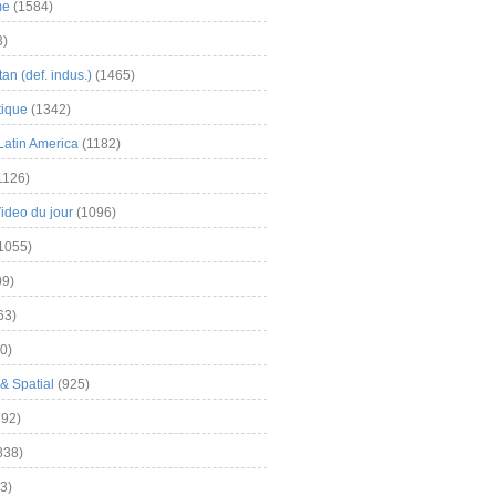
me
(1584)
3)
an (def. indus.)
(1465)
tique
(1342)
Latin America
(1182)
1126)
Video du jour
(1096)
1055)
9)
63)
0)
& Spatial
(925)
92)
838)
3)