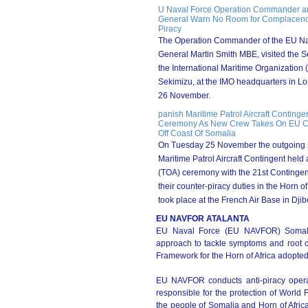
U Naval Force Operation Commander an
General Warn No Room for Complacenc
Piracy
The Operation Commander of the EU Na
General Martin Smith MBE, visited the S
the International Maritime Organization 
Sekimizu, at the IMO headquarters in
26 November.
panish Maritime Patrol Aircraft Conting
Ceremony As New Crew Takes On EU Co
Off Coast Of Somalia
On Tuesday 25 November the outgoing 
Maritime Patrol Aircraft Contingent held 
(TOA) ceremony with the 21st Contingen
their counter-piracy duties in the Horn o
took place at the French Air Base in Djib
EU NAVFOR ATALANTA
EU Naval Force (EU NAVFOR) Somalia 
approach to tackle symptoms and root ca
Framework for the Horn of Africa adopte
EU NAVFOR conducts anti-piracy operat
responsible for the protection of Worl
the people of Somalia and Horn of Africa