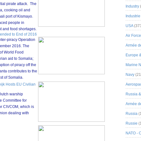
tial pirate attack. The
Industry
a, cooking oil and
Industrie
li port of Kismayo.
laced people in
USA
(37
t and food shortages.
tended to End of 2016
Air Force
ter-piracy Operation
Armée de
ecember 2016. The
 of World Food
Europe 
ian aid to Somalia;
tion of piracy off the
Marine N
anta contributes to the
Navy
(21
ast of Somalia.
jk Hosts EU Civilian
Aerospa
, Dutch warship
Russia 
he Committee for
Armée de 
 or CIVCOM, which is
nion dealing with
Russia
(
Russie
(
NATO - 