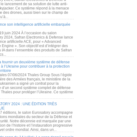
e lancement de sa solution de lutte anti-
kyjacker. Ce système répond à la menace
te des drones, aussi bien sur le champ de
u’à...
nce son intelligence artificielle embarquée
 19 juin 2024 À l’occasion du salon
ry 2024, Safran Electronics & Defense lance
gence artificielle ACE, pour « Advanced
 Engine ». Son objectif est d’intégrer des
s IA dans l’ensemble des produits de Safran
cs...
a fournir un deuxième système de défense
à l’Ukraine pour contribuer à la protection
rritoire
ales 07/06/2024 Thales Group Sous l’égide
ère des Armées français, le ministère de la
ukrainien a signé un contrat pour la
re d’un second système complet de défense
 Thales pour protéger l’Ukraine. Ce système
ORY 2024 : UNE ÉDITION TRÈS
UE
7 éditions, le salon Eurosatory accompagne
tions mondiales du secteur de la Défense et
curité. Notre décennie est marquée par une
ion de l’histoire et l’instauration progressive
el ordre mondial. Ainsi, dans un...