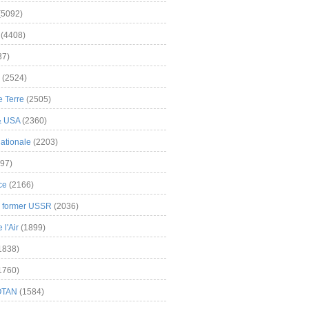
(5092)
(4408)
37)
(2524)
 Terre
(2505)
& USA
(2360)
ationale
(2203)
97)
ce
(2166)
& former USSR
(2036)
l'Air
(1899)
1838)
1760)
OTAN
(1584)