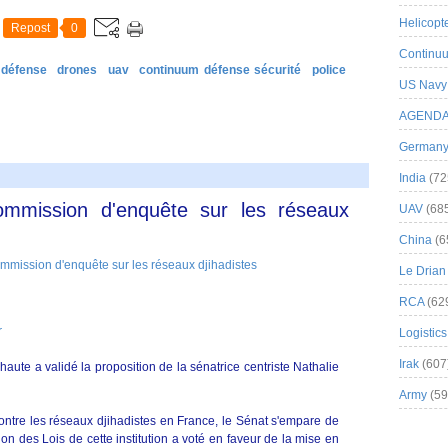
Helicopt
Repost
0
Continuu
défense
drones
uav
continuum défense sécurité
police
US Navy
AGEND
German
India
(72
mmission d'enquête sur les réseaux
UAV
(68
China
(6
Le Drian
RCA
(62
r
Logistics
Irak
(607
ute a validé la proposition de la sénatrice centriste Nathalie
Army
(59
ntre les réseaux djihadistes en France, le Sénat s'empare de
on des Lois de cette institution a voté en faveur de la mise en