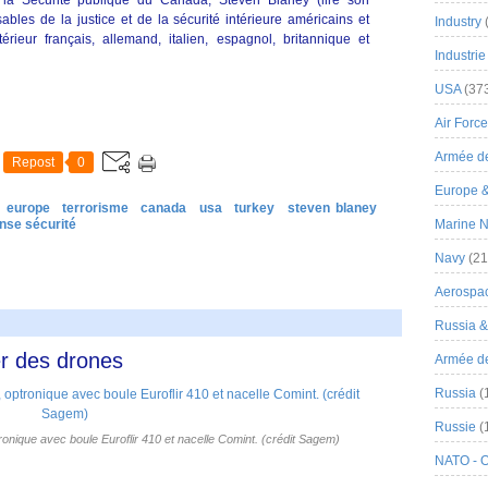
ables de la justice et de la sécurité intérieure américains et
Industry
érieur français, allemand, italien, espagnol, britannique et
Industrie
USA
(37
Air Force
Armée de
Repost
0
Europe 
europe
terrorisme
canada
usa
turkey
steven blaney
nse sécurité
Marine N
Navy
(21
Aerospa
Russia 
er des drones
Armée de 
Russia
(
Russie
(
ptronique avec boule Euroflir 410 et nacelle Comint. (crédit Sagem)
NATO - 