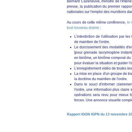
Bernard Cazeneuve, ministre de l'Intéri
presse, la publication du premier rappo
nationales sur l'emploi des munitions da
Au cours de cette même conférence,
le 
tout nouveau drame
:
L'interdiction de l'utilisation par l
de maintien de l'ordre.
Le durcissement des modalités d'em
[pour grenade lacrymogène instanta
en binôme, un binôme composé du la
pour évaluer la situation et guider l'
L'enregistrement vidéo de toutes les
La mise en place d'un groupe de tra
la doctrine du maintien de l'ordre.
Dans le souci d'informer clairemen
l'ordre, une information plus clair
opérations sera revu pour mieux fa
forces. Une annonce visuelle complèt
Rapport IGGN IGPN du 13 novembre 2