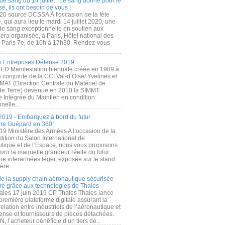
de sang du 14 juillet : Le sang donné pour le
é, ils ont besoin de vous !
20 source DCSSA À l'occasion de la fête
, qui aura lieu le mardi 14 juillet 2020, une
 de sang exceptionnelle en soutien aux
era organisée, à Paris, Hôtel national des
s Paris 7e, de 10h à 17h30. Rendez-vous
.
 Entreprises Défense 2019
FED Manifestation biennale créée en 1989 à
ive conjointe de la CCI Val-d’Oise/ Yvelines et
MAT (Direction Centrale du Matériel de
de Terre) devenue en 2010 la SIMMT
e Intégrée du Maintien en condition
nelle...
2019 - Embarquez à bord du futur
ère Guépard en 360°
19 Ministère des Armées A l’occasion de la
ition du Salon International de
utique et de l’Espace, nous vous proposons
rir la maquette grandeur réelle du futur
ère interarmées léger, exposée sur le stand
ère...
 de la supply chain aéronautique sécurisée
re grâce aux technologies de Thales
ales 17 juin 2019 CP Thales Thales lance
première plateforme digitale assurant la
elation entre industriels de l’aéronautique et
fense et fournisseurs de pièces détachées.
, l’acheteur bénéficie d’un tiers de...