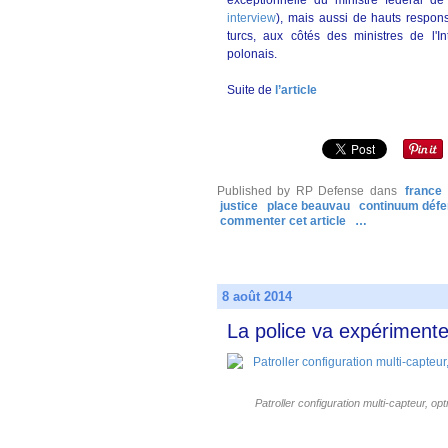
interview
), mais aussi de hauts respons
turcs, aux côtés des ministres de l'Int
polonais.
Suite de
l’article
Published by RP Defense
dans
france
justice
place beauvau
continuum défe
commenter cet article
…
8 août 2014
La police va expériment
Patroller configuration multi-capteur, o