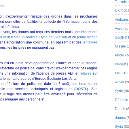
Terroris
com
UK
(151
oit d'expérimenter l'usage des drones dans les prochaines
Afghanist
permettre de faciliter la collecte de l'information dans des
ait périlleux.
Aéronau
s divers, les drones ont reçu ces derniers mois une importante
 veut tester un nouveau type de livraison
et ce
jeune lycéen
South & 
sans autorisation une commune, en passant par des
tentatives
Missile
(
ons, les histoires ne manquent pas.
Photo - 
ynes est en plein développement en France et dans le monde.
Budget
(
réfecture de police de Paris prévoit d'expérimenter ces engins
Mali
(100
ne une information de l'agence de presse AEF et
relayée
sur
 parlementaire auprès d'Europe Écologie Les Verts.
Naval
(9
la préfecture de police en date du 6 août, ces tests seront
nelle des services techniques et logistiques
(DOSTL)
. Son
Syrie
(96
ue l'usage des drones peut être envisagé pour "
récupérer de
sans engager des personnels
".
Défense 
Daesh
(8
drones
(
Syria
(83