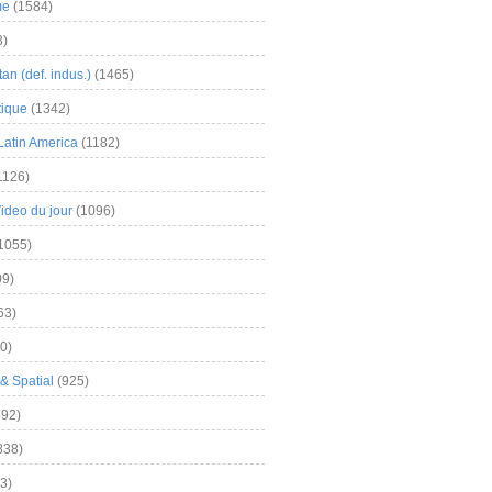
me
(1584)
3)
an (def. indus.)
(1465)
tique
(1342)
Latin America
(1182)
1126)
Video du jour
(1096)
1055)
9)
63)
0)
& Spatial
(925)
92)
838)
3)