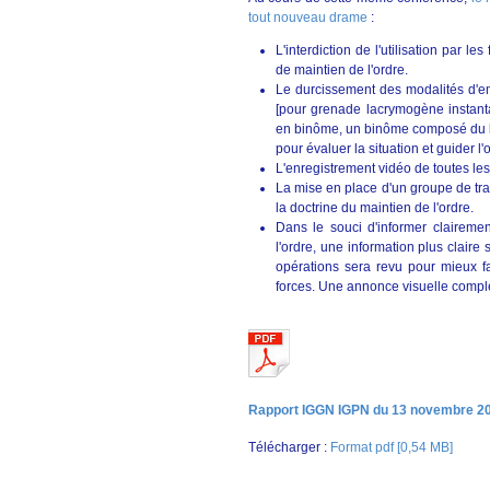
tout nouveau drame
:
L'interdiction de l'utilisation par l
de maintien de l'ordre.
Le durcissement des modalités d'em
[pour grenade lacrymogène instanta
en binôme, un binôme composé du la
pour évaluer la situation et guider l'
L'enregistrement vidéo de toutes les
La mise en place d'un groupe de tra
la doctrine du maintien de l'ordre.
Dans le souci d'informer clairemen
l'ordre, une information plus clair
opérations sera revu pour mieux fa
forces. Une annonce visuelle complèt
Rapport IGGN IGPN du 13 novembre 2
Télécharger :
Format pdf [0,54 MB]