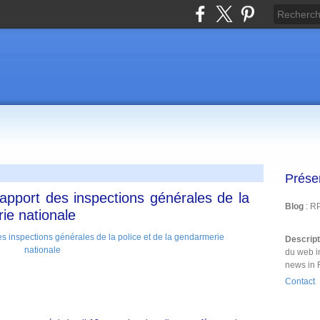
Prése
rapport des inspections générales de la
Blog
: R
ie nationale
Descrip
du web i
news in 
Contact