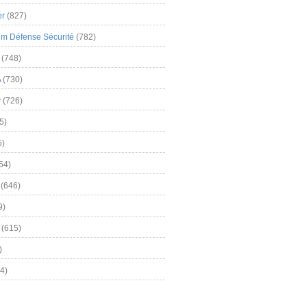
er
(827)
m Défense Sécurité
(782)
(748)
A
(730)
y
(726)
5)
5)
54)
(646)
9)
(615)
)
4)