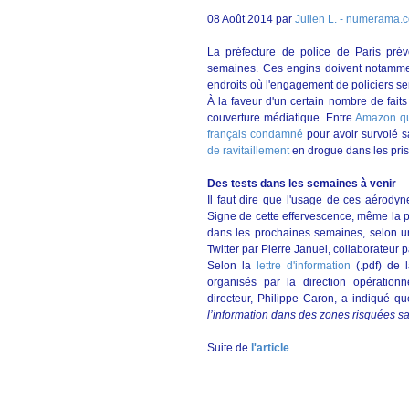
08 Août 2014
par
Julien L.
- numerama.
La préfecture de police de Paris prév
semaines. Ces engins doivent notamment 
endroits où l'engagement de policiers ser
À la faveur d'un certain nombre de fait
couverture médiatique. Entre
Amazon qui
français condamné
pour avoir survolé 
de ravitaillement
en drogue dans les pris
Des tests dans les semaines à venir
Il faut dire que l'usage de ces aérod
Signe de cette effervescence, même la p
dans les prochaines semaines, selon u
Twitter par Pierre Januel, collaborateur
Selon la
lettre d'information
(.pdf) de 
organisés par la direction opération
directeur, Philippe Caron, a indiqué q
l’information dans des zones risquées 
Suite de
l'article