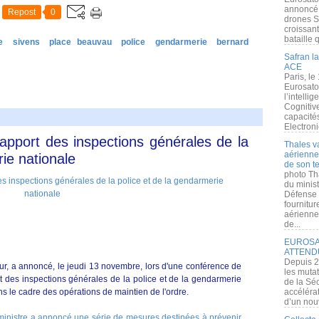
annoncé l
Repost
0
drones S
croissan
bataille q
e
sivens
place beauvau
police
gendarmerie
bernard
Safran la
ACE
Paris, le
Eurosato
l’intelli
Cognitive
capacité
Electroni
rapport des inspections générales de la
Thales v
aérienne 
ie nationale
de son te
photo Th
du minist
Défense 
fournitu
aérienne
de...
EUROSAT
ATTEND
Depuis 2
ieur, a annoncé, le jeudi 13 novembre, lors d'une conférence de
les muta
rt des inspections générales de la police et de la gendarmerie
de la Sé
ns le cadre des opérations de maintien de l'ordre.
accélérat
d’un nouv
ministre a annoncé une série de mesures destinées à prévenir