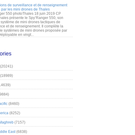
ions de surveillance et de renseignement
 par les mini drones de Thales
er 550 photoThales 18 juin 2019 CP
hales présente le Spy’Ranger 550, son
système de mini drones tactiques de
nce et de renseignement. Il complète la
 systèmes de mini drones proposée par
éployable en vingt...
ories
(20241)
(18989)
14639)
9884)
cific
(8460)
erica
(8252)
 Maghreb
(7157)
iddle East
(6838)