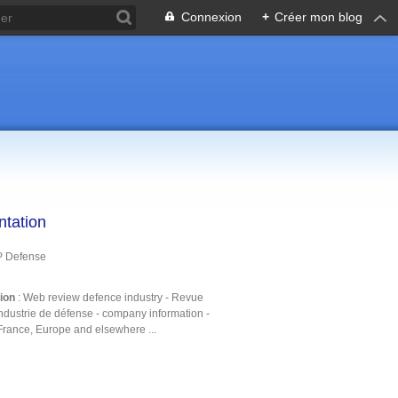
Connexion
+
Créer mon blog
ntation
P Defense
tion
: Web review defence industry - Revue
ndustrie de défense - company information -
France, Europe and elsewhere ...