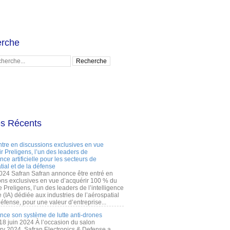
rche
es Récents
ntre en discussions exclusives en vue
r Preligens, l’un des leaders de
gence artificielle pour les secteurs de
tial et de la défense
2024 Safran Safran annonce être entré en
ons exclusives en vue d’acquérir 100 % du
e Preligens, l’un des leaders de l’intelligence
lle (IA) dédiée aux industries de l’aérospatial
défense, pour une valeur d’entreprise...
ance son système de lutte anti-drones
 18 juin 2024 À l’occasion du salon
ry 2024, Safran Electronics & Defense a