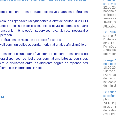
Collecte 
sang vers
22.06.20
nationale
es forces de l'ordre des grenades offensives dans les opérations
collecte
armées s
ploi des grenades lacrymogènes à effet de souffle, dites GLI
Invalide
annuel,..
née]. L'utilisation de ces munitions devra désormais se faire
nceur lui-même et d'un superviseur ayant le recul nécessaire
Le Forum
opération.
source: 
l’initiat
 opérations de maintien de l'ordre à risques.
de la DC
vail commun police et gendarmerie nationales afin d'améliorer
l’Armée 
(Structur
t les manifestants sur l'évolution de postures des forces de
opération
e sera dispensée. Le libellé des sommations faites au cours des
Bourget 
ire la distinction entre les différents degrés de réponse des
hélicopt
18.06.20
era cette information clarifiée.
53ème éd
l’Aérona
de découv
hélicopt
du minist
Le futur
se prépa
014
photo Th
IVEN, la 
mise en r
de la dé
Avec IVEN