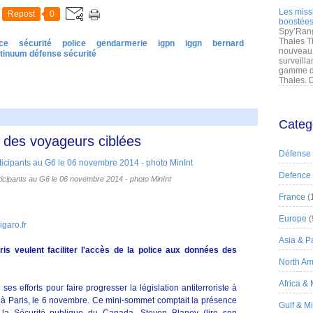
Les miss
Repost
0
boostées
Spy’Rang
Thales T
ce
sécurité
police
gendarmerie
igpn
iggn
bernard
nouveau 
tinuum défense sécurité
surveilla
gamme de
Thales. D
Categ
 des voyageurs ciblées
Défense
Defence
articipants au G6 le 06 novembre 2014 - photo MinInt
France
(
Europe
(
garo.fr
Asia & Pa
is veulent faciliter l'accès de la police aux données des
North Am
Africa &
 efforts pour faire progresser la législation antiterroriste à
t à Paris, le 6 novembre. Ce mini-sommet comptait la présence
Gulf & M
e la Sécurité publique du Canada, Steven Blaney (lire son