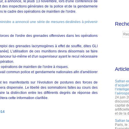
eur, a annoncé, le jeudi 13 novembre, lors d'une conférence de
rt des inspections générales de la police et de la gendarmerie
ns le cadre des opérations de maintien de l'ordre.
ministre a annoncé une série de mesures destinées à prévenir
Reche
es forces de l'ordre des grenades offensives dans les opérations
ploi des grenades lacrymogènes à effet de souffle, dites GLI
née]. L'utilisation de ces munitions devra désormais se faire
nceur lui-même et d'un superviseur ayant le recul nécessaire
opération.
 opérations de maintien de l'ordre à risques.
Articl
vail commun police et gendarmerie nationales afin d'améliorer
Safran e
t les manifestants sur l'évolution de postures des forces de
d’acquéri
e sera dispensée. Le libellé des sommations faites au cours des
l’intelli
ire la distinction entre les différents degrés de réponse des
l’aérospa
24 juin 
era cette information clarifiée.
discussi
capital d
artificie
014
et de la 
Safran l
Paris, le
Eurosato