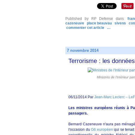
Published by RP Defense
dans
fran
cazeneuve
place beauvau
sivens
con
commenter cet article
…
7 novembre 2014
Terrorisme : les données
Ministres de l'Intérieur p
06/11/2014 Par
Jean-Marc Leclerc – LeFi
Les ministres européens réunis à Par
passagers.
Bernard Cazeneuve n'aura pas ménagé ses
l'occasion du
G6 européen
qui se tenai
exceptionnelle du ministre fédéral d