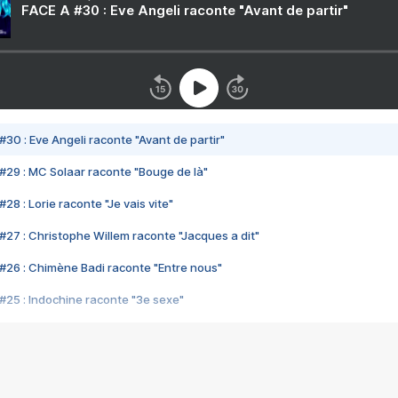
FACE A #30 : Eve Angeli raconte "Avant de partir"
#30 : Eve Angeli raconte "Avant de partir"
#29 : MC Solaar raconte "Bouge de là"
28 : Lorie raconte "Je vais vite"
#27 : Christophe Willem raconte "Jacques a dit"
#26 : Chimène Badi raconte "Entre nous"
#25 : Indochine raconte "3e sexe"
#24 : Zaho raconte "C'est chelou"
#23 : Patrick Bruel raconte "Au café des délices"
#22 : Kyo raconte "Le chemin"