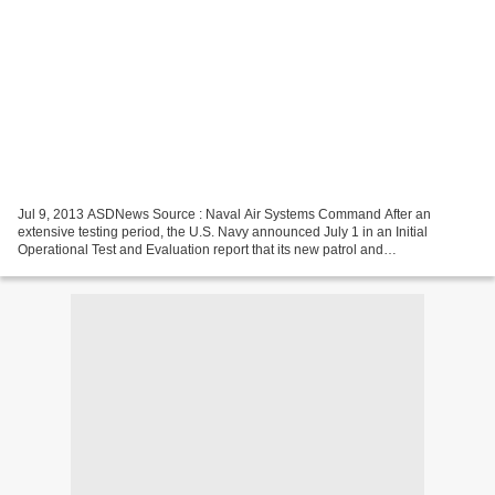
Jul 9, 2013 ASDNews Source : Naval Air Systems Command After an
extensive testing period, the U.S. Navy announced July 1 in an Initial
Operational Test and Evaluation report that its new patrol and
reconnaissance aircraft, P-8A Poseidon, was found “operationally...