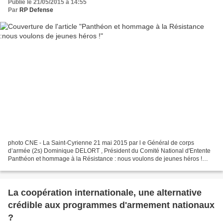
Publié le 21/05/2015 à 14:55
Par
RP Defense
photo CNE - La Saint-Cyrienne 21 mai 2015 par l e Général de corps
d’armée (2s) Dominique DELORT , Président du Comité National d'Entente
Panthéon et hommage à la Résistance : nous voulons de jeunes héros !
2015. Les Français commémorent le 70 ème anniversaire...
La coopération internationale, une alternative
crédible aux programmes d'armement nationaux
?