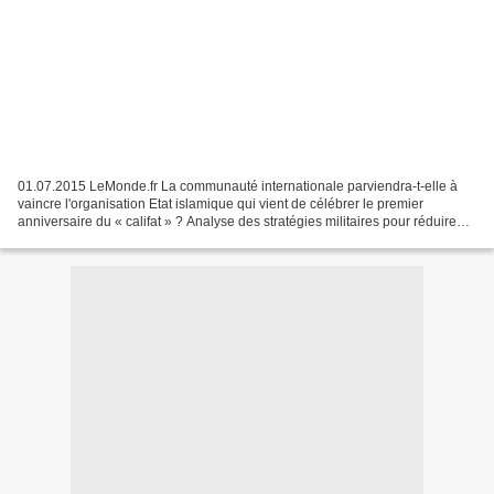
01.07.2015 LeMonde.fr La communauté internationale parviendra-t-elle à
vaincre l'organisation Etat islamique qui vient de célébrer le premier
anniversaire du « califat » ? Analyse des stratégies militaires pour réduire
son emprise au Proche-Orient. -...