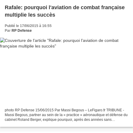
Rafale: pourquoi l'aviation de combat française
multiplie les succès
Publié le 17/06/2015 à 16:55
Par
RP Defense
photo RP Defense 15/06/2015 Par Massi Begous – LeFigaro.fr TRIBUNE -
Massi Begous, partner au sein de la « practice » aéronautique et défense du
cabinet Roland Berger, explique pourquoi, après des années sans
commandes à l'exportation, la filière française...