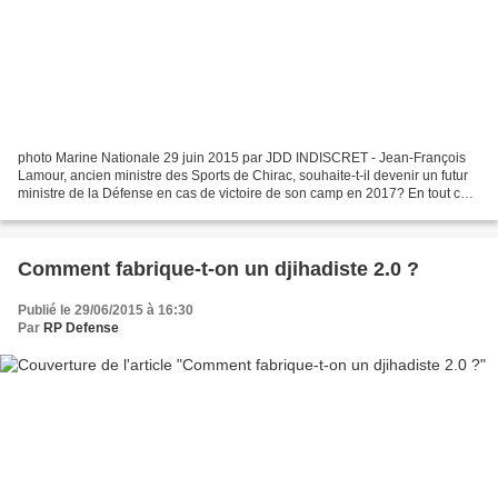
photo Marine Nationale 29 juin 2015 par JDD INDISCRET - Jean-François
Lamour, ancien ministre des Sports de Chirac, souhaite-t-il devenir un futur
ministre de la Défense en cas de victoire de son camp en 2017? En tout cas,
il se démène sur le terrain...
Comment fabrique-t-on un djihadiste 2.0 ?
Publié le 29/06/2015 à 16:30
Par
RP Defense