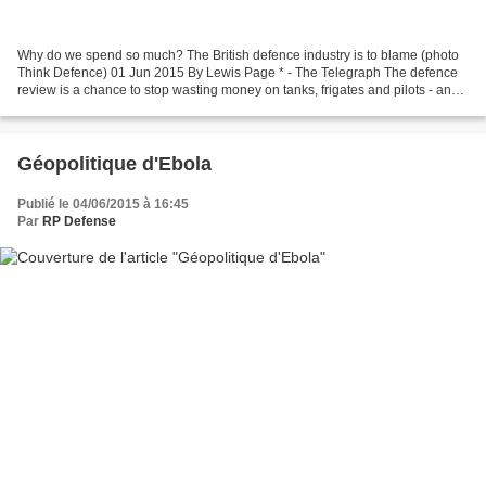
Why do we spend so much? The British defence industry is to blame (photo
Think Defence) 01 Jun 2015 By Lewis Page * - The Telegraph The defence
review is a chance to stop wasting money on tanks, frigates and pilots - and
break the dominance of BAE Systems...
Géopolitique d'Ebola
Publié le 04/06/2015 à 16:45
Par
RP Defense