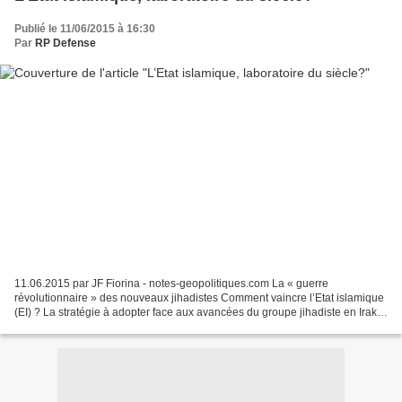
Publié le 11/06/2015 à 16:30
Par
RP Defense
11.06.2015 par JF Fiorina - notes-geopolitiques.com La « guerre
révolutionnaire » des nouveaux jihadistes Comment vaincre l’Etat islamique
(EI) ? La stratégie à adopter face aux avancées du groupe jihadiste en Irak
et en Syrie a été au cœur d’une réunion,...