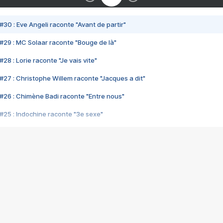
#30 : Eve Angeli raconte "Avant de partir"
#29 : MC Solaar raconte "Bouge de là"
28 : Lorie raconte "Je vais vite"
#27 : Christophe Willem raconte "Jacques a dit"
#26 : Chimène Badi raconte "Entre nous"
#25 : Indochine raconte "3e sexe"
#24 : Zaho raconte "C'est chelou"
#23 : Patrick Bruel raconte "Au café des délices"
#22 : Kyo raconte "Le chemin"
#21 : Nolwenn Leroy raconte "Cassé"
#20 : Patrick Hernandez raconte "Born to be alive"
#19 : Lorie raconte "Près de moi"