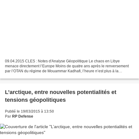
09.04.2015 CLES : Notes d'Analyse Géopolitique Le chaos en Libye
menace directement l’Europe Moins de quatre ans après le renversement
par l’OTAN du régime de Mouammar Kadhafi, l’heure n’est plus à la
désillusion, mais à la franche inquiétude. Instabilité...
L’arctique, entre nouvelles potentialités et
tensions géopolitiques
Publié le 19/03/2015 à 13:50
Par
RP Defense