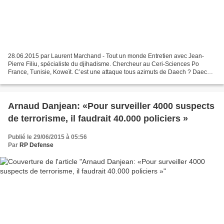
28.06.2015 par Laurent Marchand - Tout un monde Entretien avec Jean-
Pierre Filiu, spécialiste du djihadisme. Chercheur au Ceri-Sciences Po
France, Tunisie, Koweït. C’est une attaque tous azimuts de Daech ? Daech
est en train de reproduire, sur les rives...
Arnaud Danjean: «Pour surveiller 4000 suspects
de terrorisme, il faudrait 40.000 policiers »
Publié le 29/06/2015 à 05:56
Par
RP Defense