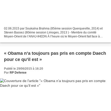
02.06.2015 par Soukaïna Brahma (85ème session Querqueville, 2014) et
Steven Bassez (80ème session Limoges, 2013 ) - Membre du comité
Moyen-Orient de l’ANAJ-IHEDN À l’heure où le Moyen-Orient fait face à
l’ascension fulgurante de Daech en Syrie et en Irak,...
« Obama n’a toujours pas pris en compte Daech
pour ce qu’il est »
Publié le 29/06/2015 à 16:20
Par
RP Defense