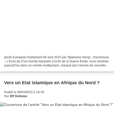
photo European Parliament 08 avril 2015 par Stéphanie Heng*, chercheuse
– L’Echo.be D’un monde bipolaire à la fin de la Guerre froide, nous sommes
aujourd’hui dans un monde multipolaire, marqué par l’arrivée de nouvelles
puissances telles que la Chine...
Vers un Etat islamique en Afrique du Nord ?
Publié le 09/04/2015 à 16:45
Par
RP Defense