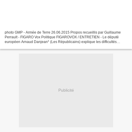
photo GMP - Armée de Terre 26.06.2015 Propos recueillis par Guillaume
Perrault - FIGARO Vox Politique FIGAROVOX / ENTRETIEN - Le député
européen Arnaud Danjean* (Les Républicains) explique les difficultés
concrètes des services de police dans leur lutte...
Publicité