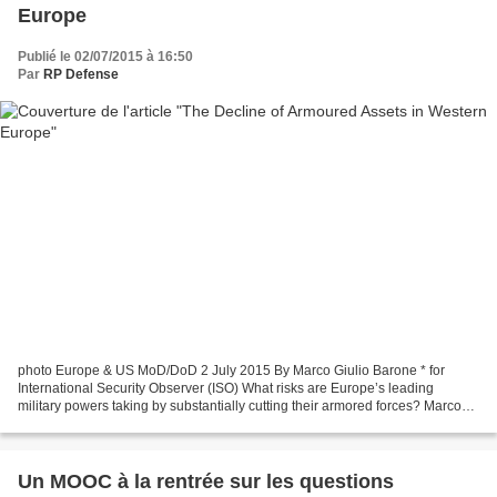
Europe
Publié le 02/07/2015 à 16:50
Par
RP Defense
photo Europe & US MoD/DoD 2 July 2015 By Marco Giulio Barone * for
International Security Observer (ISO) What risks are Europe’s leading
military powers taking by substantially cutting their armored forces? Marco
Giulio Barone worries that the decision...
Un MOOC à la rentrée sur les questions