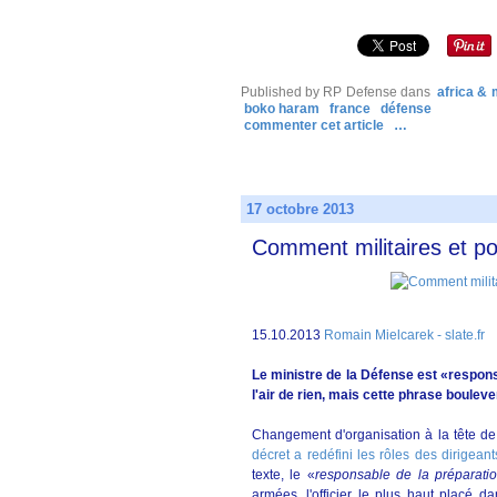
Published by RP Defense
dans
africa &
boko haram
france
défense
commenter cet article
…
17 octobre 2013
Comment militaires et pol
15.10.2013
Romain Mielcarek - slate.fr
Le ministre de la Défense est «responsa
l'air de rien, mais cette phrase boulever
Changement d'organisation à la tête de 
décret a redéfini les rôles des dirigea
texte, le «
responsable de la préparatio
armées, l'officier le plus haut placé d