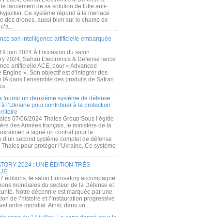
e lancement de sa solution de lutte anti-
kyjacker. Ce système répond à la menace
te des drones, aussi bien sur le champ de
u’à...
nce son intelligence artificielle embarquée
 19 juin 2024 À l’occasion du salon
ry 2024, Safran Electronics & Defense lance
gence artificielle ACE, pour « Advanced
 Engine ». Son objectif est d’intégrer des
s IA dans l’ensemble des produits de Safran
cs...
a fournir un deuxième système de défense
à l’Ukraine pour contribuer à la protection
rritoire
ales 07/06/2024 Thales Group Sous l’égide
ère des Armées français, le ministère de la
ukrainien a signé un contrat pour la
re d’un second système complet de défense
 Thales pour protéger l’Ukraine. Ce système
ORY 2024 : UNE ÉDITION TRÈS
UE
7 éditions, le salon Eurosatory accompagne
tions mondiales du secteur de la Défense et
curité. Notre décennie est marquée par une
ion de l’histoire et l’instauration progressive
el ordre mondial. Ainsi, dans un...