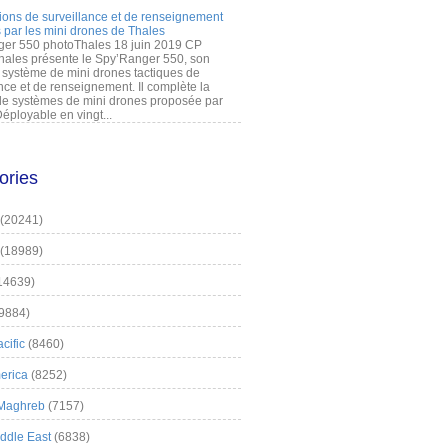
ions de surveillance et de renseignement
 par les mini drones de Thales
er 550 photoThales 18 juin 2019 CP
hales présente le Spy’Ranger 550, son
système de mini drones tactiques de
nce et de renseignement. Il complète la
 systèmes de mini drones proposée par
éployable en vingt...
ories
(20241)
(18989)
14639)
9884)
cific
(8460)
erica
(8252)
 Maghreb
(7157)
iddle East
(6838)