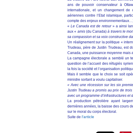
ans de pouvoir conservateur à Otta
internationale, et un changement de 
aériennes contre l’Etat islamique, part
compte des enjeux environnementaux…)
«
Le Canada est de retour
» a ainsi lan
aux «
amis
(du Canada)
à travers le mo
sa compassion et sa voix constructive d
Un réalignement sur la politique « intern
Trudeau, père de Justin Trudeau, est do
Canada, une puissance moyenne mais aux
La campagne électorale a semblé un temps
question de l’accueil des réfugiés syrien
la fois la société et l’organisation polit
Mais il semble que le choix se soit opér
ministre sortant a voulu capitaliser.
« Avec une récession sur les six premie
Justin Trudeau a promis au prix de trois 
avec un programme d’infrastructures et d
La production pétrolière ayant larg
dernières années, la baisse des cours de l
sur le moral du corps électoral.
Suite de
l'article