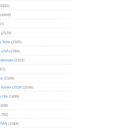
(5092)
(4408)
37)
(2524)
 Terre
(2505)
& USA
(2360)
ationale
(2203)
97)
ce
(2166)
& former USSR
(2036)
l'Air
(1899)
1838)
1760)
OTAN
(1584)