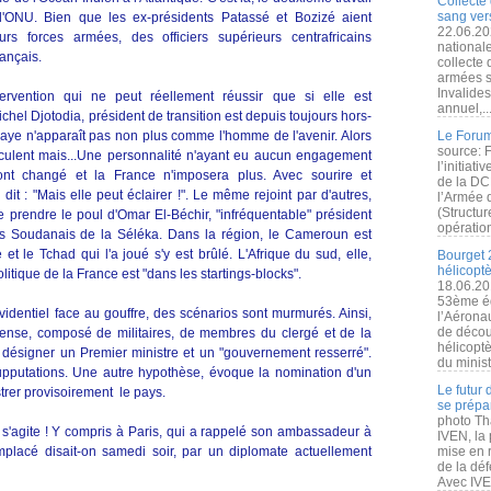
Collecte 
sang vers
'ONU. Bien que les ex-présidents Patassé et Bozizé aient
22.06.20
rs forces armées, des officiers supérieurs centrafricains
nationale
ançais.
collecte
armées s
Invalide
ervention qui ne peut réellement réussir que si elle est
annuel,..
hel Djotodia, président de transition est depuis toujours hors-
gaye n'apparaît pas non plus comme l'homme de l'avenir. Alors
Le Forum
source: 
ulent mais...Une personnalité n'ayant eu aucun engagement
l’initiat
t changé et la France n'imposera plus. Avec sourire et
de la DC
it : "Mais elle peut éclairer !". Le même rejoint par d'autres,
l’Armée 
(Structur
prendre le poul d'Omar El-Béchir, "infréquentable" président
opération
es Soudanais de la Séléka. Dans la région, le Cameroun est
et le Tchad qui l'a joué s'y est brûlé. L'Afrique du sud, elle,
Bourget 
hélicopt
itique de la France est "dans les startings-blocks".
18.06.20
53ème éd
ovidentiel face au gouffre, des scénarios sont murmurés. Ainsi,
l’Aérona
de découv
éfense, composé de militaires, de membres du clergé et de la
hélicopt
 désigner un Premier ministre et un "gouvernement resserré".
du minist
supputations. Une autre hypothèse, évoque la nomination d'un
Le futur
trer provisoirement le pays.
se prépa
photo Th
e s'agite ! Y compris à Paris, qui a rappelé son ambassadeur à
IVEN, la 
mplacé disait-on samedi soir, par un diplomate actuellement
mise en r
de la dé
Avec IVEN