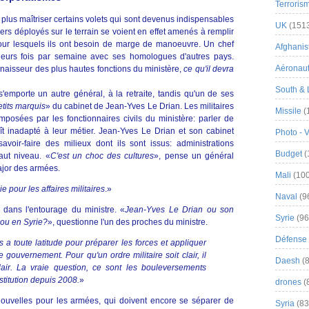
Terroris
ne plus maîtriser certains volets qui sont devenus indispensables
UK
(151
ers déployés sur le terrain se voient en effet amenés à remplir
pour lesquels ils ont besoin de marge de manoeuvre. Un chef
Afghanist
ieurs fois par semaine avec ses homologues d'autres pays.
Aéronau
nnaisseur des plus hautes fonctions du ministère,
ce qu'il devra
South & 
s'emporte un autre général, à la retraite, tandis qu'un de ses
etits marquis
» du cabinet de Jean-Yves Le Drian. Les militaires
Missile
(
mposées par les fonctionnaires civils du ministère: parler de
raît inadapté à leur métier. Jean-Yves Le Drian et son cabinet
Photo - 
avoir-faire des milieux dont ils sont issus: administrations
Budget
(
aut niveau. «
C'est un choc des cultures
», pense un général
ajor des armées.
Mali
(100
pour les affaires militaires
.»
Naval
(9
 dans l'entourage du ministre. «
Jean-Yves Le Drian ou son
Syrie
(96
 ou en Syrie?
», questionne l'un des proches du ministre.
Défense 
 a toute latitude pour préparer les forces et appliquer
 gouvernement. Pour qu'un ordre militaire soit clair, il
Daesh
(8
clair. La vraie question, ce sont les bouleversements
nstitution depuis 2008.
»
drones
(
ouvelles pour les armées, qui doivent encore se séparer de
Syria
(83