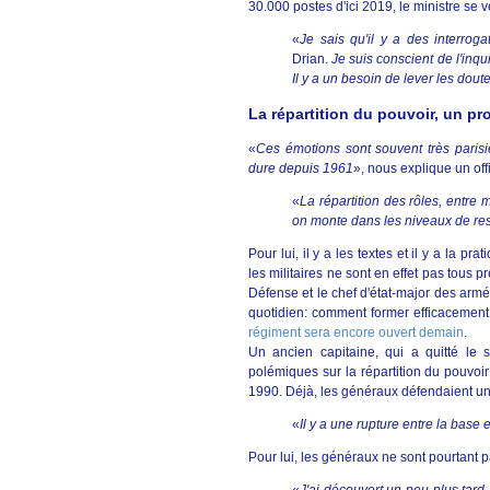
30.000 postes d'ici 2019, le ministre se 
«
Je sais qu'il y a des interroga
Drian.
Je suis conscient de l'inq
Il y a un besoin de lever les dout
La répartition du pouvoir, un pr
«
Ces émotions sont souvent très parisi
dure depuis 1961
», nous explique un offi
«
La répartition des rôles, entre m
on monte dans les niveaux de res
Pour lui, il y a les textes et il y a la 
les militaires ne sont en effet pas tous p
Défense et le chef d'état-major des armée
quotidien: comment former efficaceme
régiment sera encore ouvert demain
.
Un ancien capitaine, qui a quitté le 
polémiques sur la répartition du pouvoir 
1990. Déjà, les généraux défendaient un 
«
Il y a une rupture entre la base 
Pour lui, les généraux ne sont pourtant pa