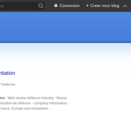
Connexion
+
Créer mon blog
ntation
P Defense
tion
: Web review defence industry - Revue
ndustrie de défense - company information -
France, Europe and elsewhere ...