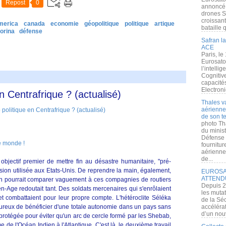
Repost
0
annoncé l
drones S
croissan
merica
canada
economie
géopolitique
politique
artique
bataille q
iorina
défense
Safran la
ACE
Paris, le
Eurosato
l’intelli
Cognitive
capacité
Electroni
n Centrafrique ? (actualisé)
Thales v
aérienne 
de son te
photo Th
du minist
Défense 
le monde !
fournitu
aérienne
de...
r objectif premier de mettre fin au désastre humanitaire, "pré-
ion utilisée aux Etats-Unis. De reprendre la main, également,
EUROSAT
ATTEND
'on pourrait comparer vaguement à ces compagnies de routiers
Depuis 2
-Age redoutait tant. Des soldats mercenaires qui s'enrôlaient
les muta
t combattaient pour leur propre compte. L'hétéroclite Séléka
de la Sé
eureux de bénéficier d'une totale autonomie dans un pays sans
accélérat
d’un nouv
 protégée pour éviter qu'un arc de cercle formé par les Shebab,
de l'Océan Indien à l'Atlantique. C'est là, le deuxième travail