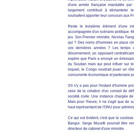
d'une armée française mandatée par l
largement contribué à démanteler leu
souhaitent apporter leur concours aux Fr
Reste le troisième élément d'une int
accompagnée d'un scénario politique. Mic
jeu. Son Premier ministre, Nicolas Tian
qui ? Des noms d'hommes en place circ
ces dernières années ? Les temps on
discernement, un opposant centrafricain d
espère que Paris a envoyé un émissaire 
du Soudan mais qui peut influer sur l
inquiet, le Congo voudrait jouer un rôle 
concurrente économique et partenaire pol
S'il n'y a pas pour l'instant d'homme pr
celui de la création d'un conseil de d
société civile. Une instance chargée de
Mais pour l'heure, il ne s'agit que de 
haut représentant de l'ONU pour adminis
Ce qui est évident, c'est que la couliss
Bangui. Serge Mucetti pourrait être re
directeur de cabinet d'une ministre.