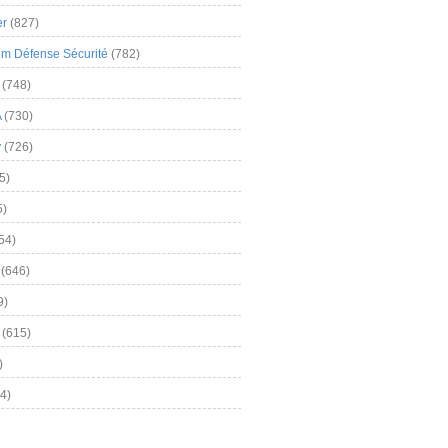
er
(827)
m Défense Sécurité
(782)
(748)
A
(730)
y
(726)
5)
5)
54)
(646)
9)
(615)
)
4)