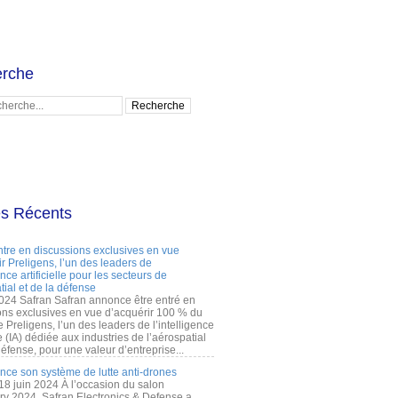
rche
es Récents
ntre en discussions exclusives en vue
r Preligens, l’un des leaders de
gence artificielle pour les secteurs de
tial et de la défense
2024 Safran Safran annonce être entré en
ons exclusives en vue d’acquérir 100 % du
e Preligens, l’un des leaders de l’intelligence
lle (IA) dédiée aux industries de l’aérospatial
défense, pour une valeur d’entreprise...
ance son système de lutte anti-drones
 18 juin 2024 À l’occasion du salon
ry 2024, Safran Electronics & Defense a