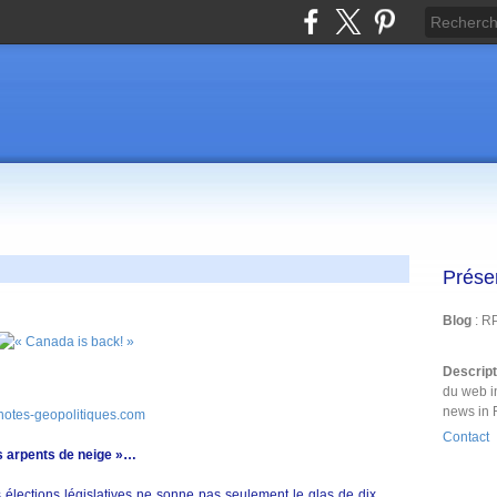
Prése
Blog
: R
Descrip
du web i
news in 
notes-geopolitiques.com
Contact
s arpents de neige »…
es élections législatives ne sonne pas seulement le glas de dix