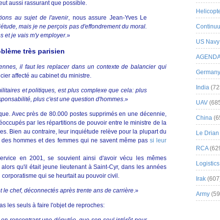
veut aussi rassurant que possible.
Helicopt
tions au sujet de l'avenir
, nous assure Jean-Yves Le
Continuu
uiétude, mais je ne perçois pas d'effondrement du moral.
es et je vais m'y employer.
»
US Navy
oblème très parisien
AGEND
ennes, il faut les replacer dans un contexte de balancier qui
German
cier affecté au cabinet du ministre.
India
(72
ilitaires et politiques, est plus complexe que cela: plus
ponsabilité, plus c'est une question d'hommes
.»
UAV
(68
pratique. Avec près de 80.000 postes supprimés en une décennie,
China
(6
réoccupés par les répartitions de pouvoir entre le ministre de la
s. Bien au contraire, leur inquiétude relève pour la plupart du
Le Drian
nt des hommes et des femmes qui ne savent même pas
si leur
RCA
(62
service en 2001, se souvient ainsi d'avoir vécu les mêmes
Logistics
alors qu'il était jeune lieutenant à Saint-Cyr, dans les années
corporatisme qui se heurtait au pouvoir civil.
Irak
(607
et le chef, déconnectés après trente ans de carrière
.»
Army
(59
s les seuls à faire l'objet de reproches: