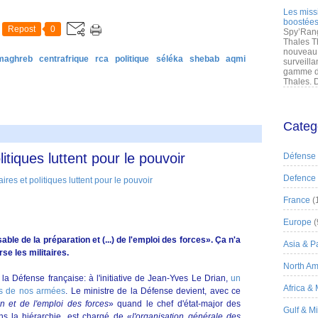
Les miss
boostées
Repost
0
Spy’Rang
Thales T
nouveau 
 maghreb
centrafrique
rca
politique
séléka
shebab
aqmi
surveilla
gamme de
Thales. D
Categ
itiques luttent pour le pouvoir
Défense
Defence
France
(
Europe
(
ble de la préparation et (...) de l'emploi des forces». Ça n'a
Asia & Pa
se les militaires.
North Am
la Défense française: à l'initiative de Jean-Yves Le Drian,
un
Africa &
nts de nos armées
. Le ministre de la Défense devient, avec ce
n et de l'emploi des forces
» quand le chef d'état-major des
Gulf & M
ans la hiérarchie, est chargé de «
l'organisation générale des