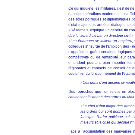
Ce qui inquiète les militaires, c'est de 
dans les opérations modernes. Les offici
des rôles politiques et diplomatiques 
d'état-major des armées dialogue plus
«
Désormais
, explique un général fin co
dire lui sera dicté par un directeur civil.
»
«
Les énarques se taillent un empire
», 
collègues s'insurge de l'ambition des «
p
n'apprécient guère certaines logiques i
compétitivité ou de rentabilité leur pa
entendent pourtant bien importer les s
régionales et cabinets de conseil de h
coutumier du fonctionnement de l'état-m
«
Ces gens n'ont aucune sympathie 
Des reproches que l'on rejette en bloc
cabinet ont-ils donné des ordres au Mali
«
Le chef d'état-major des armées
les ordres qui sont donnés par le
faut que l'ordre politique soit 
majeurs et la crise qui secoue l'i
Face à l'accumulation des mauvaises n