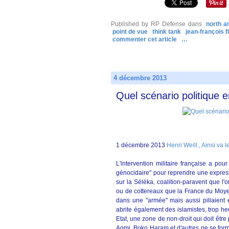
Published by RP Defense
dans
north a
point de vue
think tank
jean-françois f
commenter cet article
…
4 décembre 2013
Quel scénario politique e
1 décembre 2013
Henri Weill., Ainsi va 
L'intervention militaire française a pou
génocidaire" pour reprendre une express
sur la Séléka, coalition-paravent que l
ou de cottereaux que la France du Moyen
dans une "armée" mais aussi pillaient e
abrite également des islamistes, trop h
Etat, une zone de non-droit qui doit être
Aqmi, Boko Haram et d'autres ne se forme 