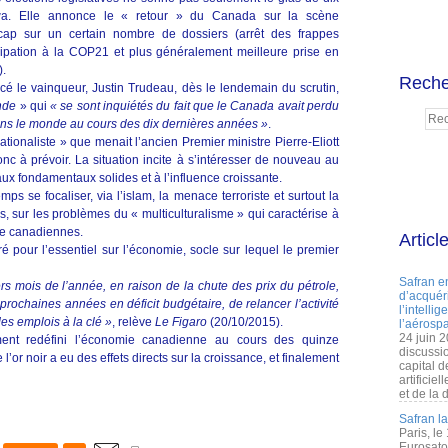
wa. Elle annonce le « retour » du Canada sur la scène
cap sur un certain nombre de dossiers (arrêt des frappes
icipation à la COP21 et plus généralement meilleure prise en
.
Reche
cé le vainqueur, Justin Trudeau, dès le lendemain du scrutin,
nde
» qui
« se sont inquiétés du fait que le Canada avait perdu
ans le monde au cours des dix dernières années »
.
ationaliste » que menait l’ancien Premier ministre Pierre-Eliott
nc à prévoir. La situation incite à s’intéresser de nouveau au
 fondamentaux solides et à l’influence croissante.
 se focaliser, via l’islam, la menace terroriste et surtout la
s, sur les problèmes du « multiculturalisme » qui caractérise à
ique canadiennes.
Articl
é pour l’essentiel sur l’économie, socle sur lequel le premier
Safran e
rs mois de l’année, en raison de la chute des prix du pétrole,
d’acquéri
prochaines années en déficit budgétaire, de relancer l’activité
l’intelli
es emplois à la clé »
, relève
Le Figaro
(20/10/2015).
l’aérospa
24 juin 
ement redéfini l’économie canadienne au cours des quinze
discussi
’or noir a eu des effets directs sur la croissance, et finalement
capital d
artificie
et de la 
Safran l
Paris, le
Eurosato