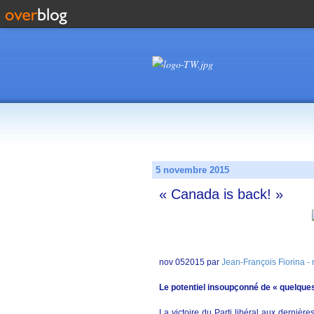
5 novembre 2015
« Canada is back! »
nov 052015 par
Jean-François Fiorina -
Le potentiel insoupçonné de « quelque
La victoire du Parti libéral aux dernièr