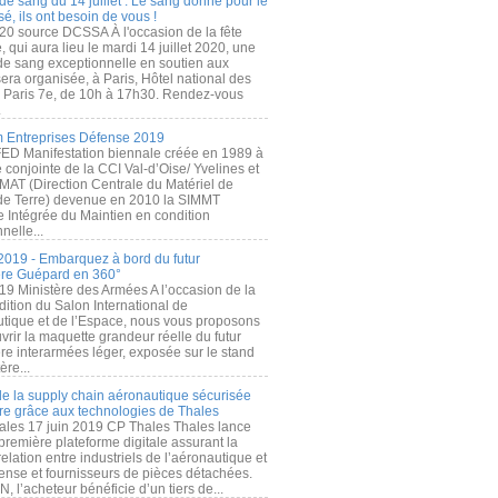
de sang du 14 juillet : Le sang donné pour le
é, ils ont besoin de vous !
20 source DCSSA À l'occasion de la fête
, qui aura lieu le mardi 14 juillet 2020, une
 de sang exceptionnelle en soutien aux
era organisée, à Paris, Hôtel national des
s Paris 7e, de 10h à 17h30. Rendez-vous
.
 Entreprises Défense 2019
FED Manifestation biennale créée en 1989 à
ive conjointe de la CCI Val-d’Oise/ Yvelines et
MAT (Direction Centrale du Matériel de
de Terre) devenue en 2010 la SIMMT
e Intégrée du Maintien en condition
nelle...
2019 - Embarquez à bord du futur
ère Guépard en 360°
19 Ministère des Armées A l’occasion de la
ition du Salon International de
utique et de l’Espace, nous vous proposons
rir la maquette grandeur réelle du futur
ère interarmées léger, exposée sur le stand
ère...
 de la supply chain aéronautique sécurisée
re grâce aux technologies de Thales
ales 17 juin 2019 CP Thales Thales lance
première plateforme digitale assurant la
elation entre industriels de l’aéronautique et
fense et fournisseurs de pièces détachées.
, l’acheteur bénéficie d’un tiers de...