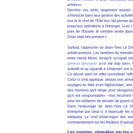
armées
».
Derrière ces mots, largement soumis à i
s'immiscer dans leur gestion des activité
eux et le chef de l'Etat leur fait penser q
jusqu'aux opérations à l'étranger. «
Les 
près de l'Elysée:
le ministre rentre da
Drian était très présent.
»
Surtout, l'approche de Jean-Yves Le Dri
prédécesseurs. Les familiers du ministèr
entre Hervé Morin, lorsqu'il occupait ce
général Georgelin
a-t-il été trop loin
»,
autorité et sa capacité à s'imposer, voir à
Ce décret vient en effet concrétiser l'
Celui-ci s'est appliqué, depuis son arri
voyages au Mali et en Afghanistan, une
des réunions qu'il dirige pour réorganis
qu'il est «
responsable»
–mot récurrent 
pour les militaires de décider de grand-c
Dans l'entourage de Jean-Yves Le Dr
entreprise par celui-ci: il répercute les
militaires. Le chef d'état-major des ar
commandement sur les théâtres d'opérat
Les craintes, stimulées par les 