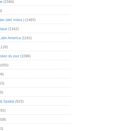
me
(1584)
3)
an (def. indus.)
(1465)
tique
(1342)
Latin America
(1182)
1126)
Video du jour
(1096)
1055)
9)
63)
0)
& Spatial
(925)
92)
838)
3)