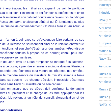
Industry
nterprétation, les militaires craignent de voir le politique
Industrie
s au quotidien. L'insertion de cet échelon supplémentaire entre
ue le ministre et son cabinet pourraient à l'avenir vouloir diriger
USA
(37
choses changent
, analyse un général qui fût longtemps au plus
ns la chaîne de commandement. On l'avait bien vu au Mali: Le
Air Force
Armée de
an n'a rien à voir avec ce qu'avaient pu faire certains de ses
Europe 
e de la Défense se souviennent ainsi de la relation entretenue
s fonctions, et son chef d'état-major des armées. «
Peut-être le
Marine N
 concèdent certains à propos de ce dernier, connu pour son
 «
écraser
» son ministre.
Navy
(21
effort de Jean-Yves Le Drian d'imposer sa marque à la Défense.
vée à ce poste, à prendre en main le moindre dossier. Plusieurs
Aerospa
 tournée des régiments pour vendre les réformes des armées,
Russia 
er le moindre service du ministère: le ministre assène à l'envi
dans sa bouche– de chaque décision. Impossible désormais
Armée de 
hose sans l'aval du ministre ou de son cabinet.
ian, on assure que ce décret doit confirmer la démarche
Russia
(
 ordres du président et se charge de les faire appliquer par les
Russie
(
mées, lui, revient à un rôle de conseil, d'organisation et de
ion.
NATO - 
corporatismes