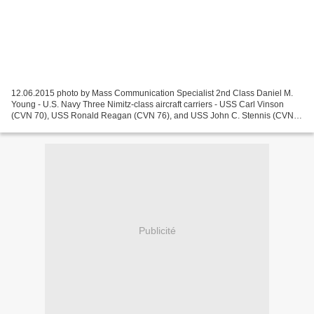
12.06.2015 photo by Mass Communication Specialist 2nd Class Daniel M.
Young - U.S. Navy Three Nimitz-class aircraft carriers - USS Carl Vinson
(CVN 70), USS Ronald Reagan (CVN 76), and USS John C. Stennis (CVN
74) - are pierside at Naval Air Station North...
Publicité