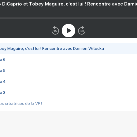
 DiCaprio et Tobey Maguire, c'est lui ! Rencontre avec Dam
bey Maguire, c'est lui ! Rencontre avec Damien Witecka
e 6
e 5
e 4
e 3
s créatrices de la VF !
e 2
e 1
e Mektoub My Love arrive enfin ! Rencontre avec Shaïn Boumedine et Sal