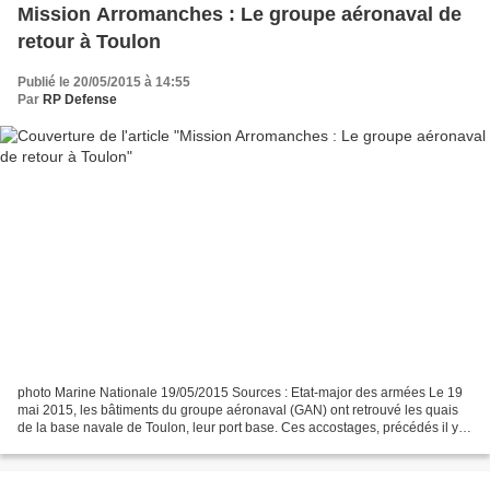
Mission Arromanches : Le groupe aéronaval de
retour à Toulon
Publié le 20/05/2015 à 14:55
Par
RP Defense
photo Marine Nationale 19/05/2015 Sources : Etat-major des armées Le 19
mai 2015, les bâtiments du groupe aéronaval (GAN) ont retrouvé les quais
de la base navale de Toulon, leur port base. Ces accostages, précédés il y a
quelques jours par celui du sous-marin...