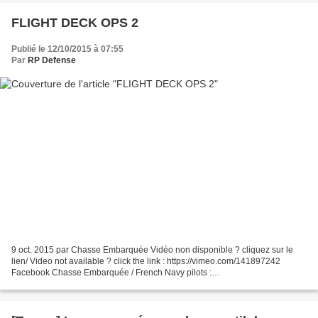
FLIGHT DECK OPS 2
Publié le 12/10/2015 à 07:55
Par
RP Defense
9 oct. 2015 par Chasse Embarquée Vidéo non disponible ? cliquez sur le
lien/ Video not available ? click the link : https://vimeo.com/141897242
Facebook Chasse Embarquée / French Navy pilots :
https://www.facebook.com/flottilles Twitter Chasse Embarquée...