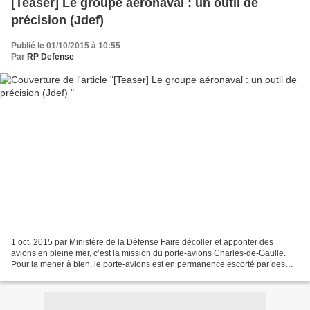
[Teaser] Le groupe aéronaval : un outil de
précision (Jdef)
Publié le 01/10/2015 à 10:55
Par
RP Defense
1 oct. 2015 par Ministère de la Défense Faire décoller et apponter des
avions en pleine mer, c’est la mission du porte-avions Charles-de-Gaulle.
Pour la mener à bien, le porte-avions est en permanence escorté par des
bâtiments qui complètent sa protection...