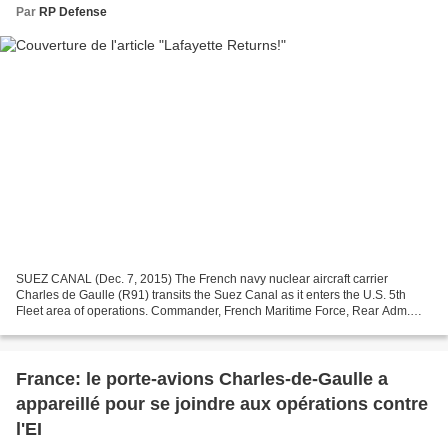
Par
RP Defense
SUEZ CANAL (Dec. 7, 2015) The French navy nuclear aircraft carrier
Charles de Gaulle (R91) transits the Suez Canal as it enters the U.S. 5th
Fleet area of operations. Commander, French Maritime Force, Rear Adm.
René-Jean Crignola, embarked aboard Charles...
France: le porte-avions Charles-de-Gaulle a
appareillé pour se joindre aux opérations contre
l'EI