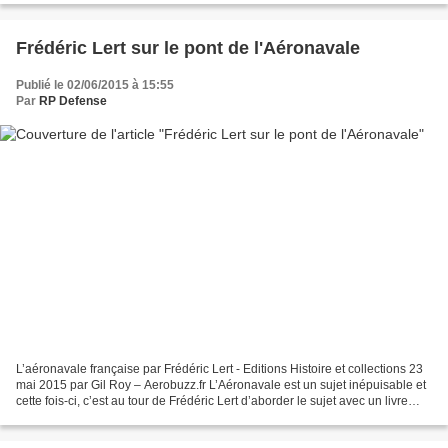
Frédéric Lert sur le pont de l'Aéronavale
Publié le 02/06/2015 à 15:55
Par
RP Defense
L’aéronavale française par Frédéric Lert - Editions Histoire et collections 23
mai 2015 par Gil Roy – Aerobuzz.fr L’Aéronavale est un sujet inépuisable et
cette fois-ci, c’est au tour de Frédéric Lert d’aborder le sujet avec un livre
bien écrit et richement...