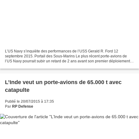
L’US Navy s’inquiète des performances de l’USS Gerald R. Ford 12
septembre 2015. Portail des Sous-Marins Le plus récent porte-avions de
l’US Navy pourrait subir un retard de 2 ans avant son premier déploiement,
après que des responsables du Pentagone...
L’Inde veut un porte-avions de 65.000 t avec
catapulte
Publié le 20/07/2015 à 17:35
Par
RP Defense