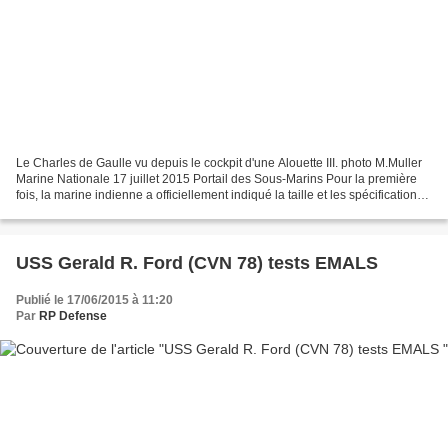
Le Charles de Gaulle vu depuis le cockpit d'une Alouette III. photo M.Muller
Marine Nationale 17 juillet 2015 Portail des Sous-Marins Pour la première
fois, la marine indienne a officiellement indiqué la taille et les spécifications
de son futur porte-avions....
USS Gerald R. Ford (CVN 78) tests EMALS
Publié le 17/06/2015 à 11:20
Par
RP Defense