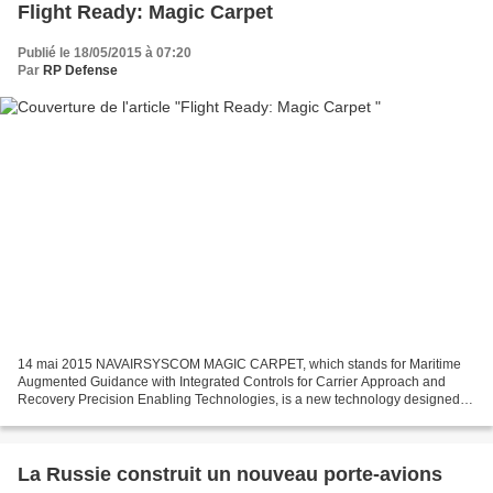
Flight Ready: Magic Carpet
Publié le 18/05/2015 à 07:20
Par
RP Defense
14 mai 2015 NAVAIRSYSCOM MAGIC CARPET, which stands for Maritime
Augmented Guidance with Integrated Controls for Carrier Approach and
Recovery Precision Enabling Technologies, is a new technology designed to
lift the stress off of naval pilots who have...
La Russie construit un nouveau porte-avions