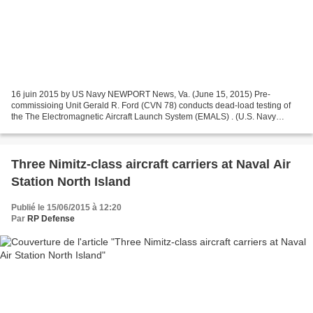
16 juin 2015 by US Navy NEWPORT News, Va. (June 15, 2015) Pre-
commissioing Unit Gerald R. Ford (CVN 78) conducts dead-load testing of
the The Electromagnetic Aircraft Launch System (EMALS) . (U.S. Navy
video/Released) Electromagnetic Aircraft Launch System...
Three Nimitz-class aircraft carriers at Naval Air
Station North Island
Publié le 15/06/2015 à 12:20
Par
RP Defense