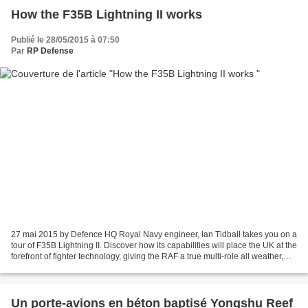
How the F35B Lightning II works
Publié le 28/05/2015 à 07:50
Par
RP Defense
27 mai 2015 by Defence HQ Royal Navy engineer, Ian Tidball takes you on a
tour of F35B Lightning II. Discover how its capabilities will place the UK at the
forefront of fighter technology, giving the RAF a true multi-role all weather,
day and night capability....
Un porte-avions en béton baptisé Yongshu Reef