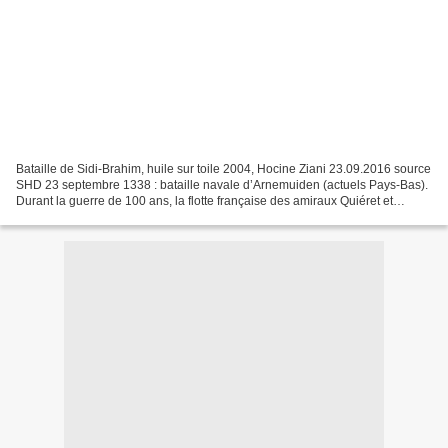
Bataille de Sidi-Brahim, huile sur toile 2004, Hocine Ziani 23.09.2016 source
SHD 23 septembre 1338 : bataille navale d’Arnemuiden (actuels Pays-Bas).
Durant la guerre de 100 ans, la flotte française des amiraux Quiéret et
Béhuchet attaque cinq navires...