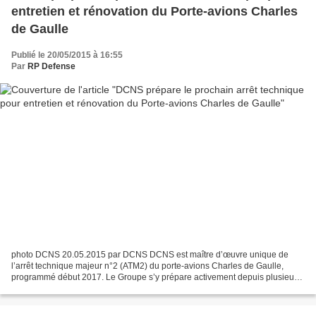
entretien et rénovation du Porte-avions Charles
de Gaulle
Publié le 20/05/2015 à 16:55
Par
RP Defense
photo DCNS 20.05.2015 par DCNS DCNS est maître d’œuvre unique de
l’arrêt technique majeur n°2 (ATM2) du porte-avions Charles de Gaulle,
programmé début 2017. Le Groupe s’y prépare activement depuis plusieurs
années à travers une montée en puissance progressive...