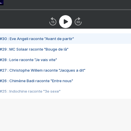
#30 : Eve Angeli raconte "Avant de partir"
#29 : MC Solaar raconte "Bouge de là"
28 : Lorie raconte "Je vais vite"
#27 : Christophe Willem raconte "Jacques a dit"
#26 : Chimène Badi raconte "Entre nous"
#25 : Indochine raconte "3e sexe"
#24 : Zaho raconte "C'est chelou"
#23 : Patrick Bruel raconte "Au café des délices"
#22 : Kyo raconte "Le chemin"