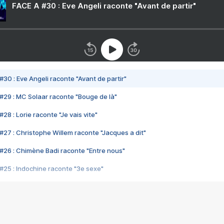
FACE A #30 : Eve Angeli raconte "Avant de partir"
#30 : Eve Angeli raconte "Avant de partir"
#29 : MC Solaar raconte "Bouge de là"
28 : Lorie raconte "Je vais vite"
#27 : Christophe Willem raconte "Jacques a dit"
#26 : Chimène Badi raconte "Entre nous"
#25 : Indochine raconte "3e sexe"
#24 : Zaho raconte "C'est chelou"
#23 : Patrick Bruel raconte "Au café des délices"
#22 : Kyo raconte "Le chemin"