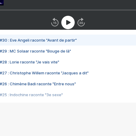
#30 : Eve Angeli raconte "Avant de partir"
#29 : MC Solaar raconte "Bouge de là"
28 : Lorie raconte "Je vais vite"
#27 : Christophe Willem raconte "Jacques a dit"
#26 : Chimène Badi raconte "Entre nous"
#25 : Indochine raconte "3e sexe"
#24 : Zaho raconte "C'est chelou"
#23 : Patrick Bruel raconte "Au café des délices"
#22 : Kyo raconte "Le chemin"