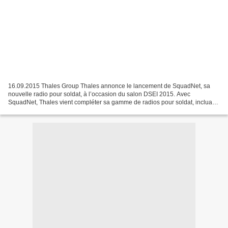
16.09.2015 Thales Group Thales annonce le lancement de SquadNet, sa
nouvelle radio pour soldat, à l’occasion du salon DSEI 2015. Avec
SquadNet, Thales vient compléter sa gamme de radios pour soldat, incluant
notamment le Starmille, qui offre des fonctionnalités...