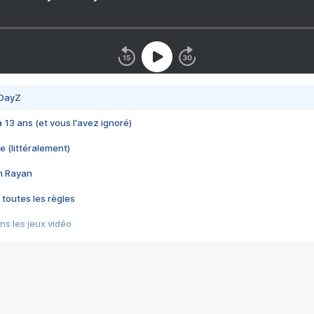
 DayZ
 a 13 ans (et vous l'avez ignoré)
e (littéralement)
im Rayan
 toutes les règles
s les jeux vidéo
us choquant de Rockstar ? - Le scandale BULLY
e plus moche de Steam
du RÊVE tourne au CAUCHEMAR