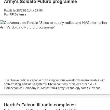
Army's Soldato Futuro programme
Publié le 28/03/2014 à 17:50
Par
RP Defense
The Swave radio is capable of hosting various waveforms interoperable with
both existing and future systems. Photo courtesy of Selex ES S.p.A - A
Finmeccanica Company 28 March 2014 army-technology.com Selex has
been awarded two contracts worth €60m for...
Harris’s Falcon III radio completes