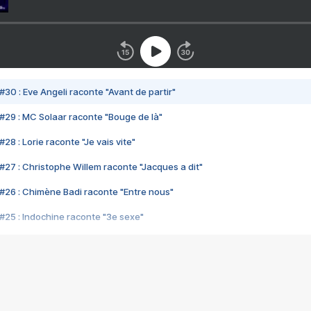
#30 : Eve Angeli raconte "Avant de partir"
#29 : MC Solaar raconte "Bouge de là"
28 : Lorie raconte "Je vais vite"
#27 : Christophe Willem raconte "Jacques a dit"
#26 : Chimène Badi raconte "Entre nous"
#25 : Indochine raconte "3e sexe"
#24 : Zaho raconte "C'est chelou"
#23 : Patrick Bruel raconte "Au café des délices"
#22 : Kyo raconte "Le chemin"