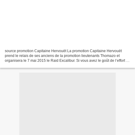
source promotion Capitaine Hervouët La promotion Capitaine Hervouët
prend le relais de ses anciens de la promotion lieutenants Thomazo et
organisera le 7 mai 2015 le Raid Excalibur. Si vous avez le goût de l’effort et
de l’aventure, si la sueur, l’eau...