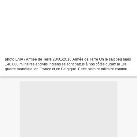
photo EMA / Armée de Terre 28/01/2016 Armée de Terre On le sait peu mais
140 000 militaires et civils indiens se sont battus à nos côtés durant la 1re
guerre mondiale, en France et en Belgique. Cette histoire militaire commune
perdure et se traduit pour...