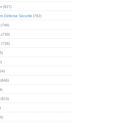
er
(827)
m Défense Sécurité
(782)
(748)
A
(730)
y
(726)
5)
5)
54)
(646)
9)
(615)
)
4)