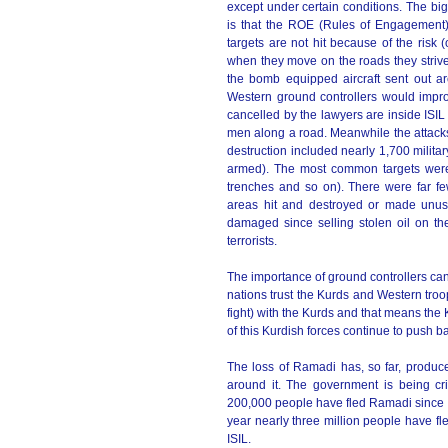
except under certain conditions. The bi
is that the ROE (Rules of Engagement) 
targets are not hit because of the risk (
when they move on the roads they strive 
the bomb equipped aircraft sent out a
Western ground controllers would impro
cancelled by the lawyers are inside ISIL 
men along a road. Meanwhile the attacks
destruction included nearly 1,700 milita
armed). The most common targets were 
trenches and so on). There were far f
areas hit and destroyed or made unusa
damaged since selling stolen oil on th
terrorists.
The importance of ground controllers can
nations trust the Kurds and Western troo
fight) with the Kurds and that means the 
of this Kurdish forces continue to push b
The loss of Ramadi has, so far, produc
around it. The government is being cri
200,000 people have fled Ramadi since ISI
year nearly three million people have fle
ISIL.