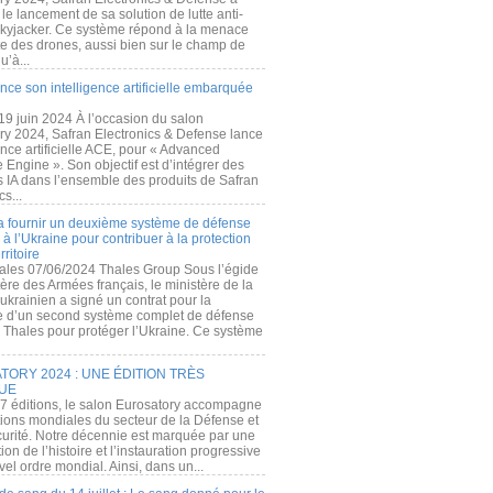
e lancement de sa solution de lutte anti-
kyjacker. Ce système répond à la menace
te des drones, aussi bien sur le champ de
u’à...
nce son intelligence artificielle embarquée
 19 juin 2024 À l’occasion du salon
ry 2024, Safran Electronics & Defense lance
gence artificielle ACE, pour « Advanced
 Engine ». Son objectif est d’intégrer des
s IA dans l’ensemble des produits de Safran
cs...
a fournir un deuxième système de défense
à l’Ukraine pour contribuer à la protection
rritoire
ales 07/06/2024 Thales Group Sous l’égide
ère des Armées français, le ministère de la
ukrainien a signé un contrat pour la
re d’un second système complet de défense
 Thales pour protéger l’Ukraine. Ce système
ORY 2024 : UNE ÉDITION TRÈS
UE
7 éditions, le salon Eurosatory accompagne
tions mondiales du secteur de la Défense et
curité. Notre décennie est marquée par une
ion de l’histoire et l’instauration progressive
el ordre mondial. Ainsi, dans un...