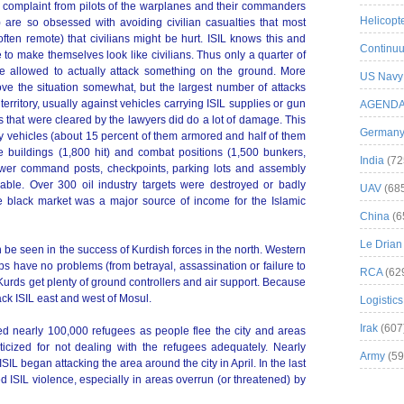
g complaint from pilots of the warplanes and their commanders
Helicopt
are so obsessed with avoiding civilian casualties that most
often remote) that civilians might be hurt. ISIL knows this and
Continuu
to make themselves look like civilians. Thus only a quarter of
re allowed to actually attack something on the ground. More
US Navy
ve the situation somewhat, but the largest number of attacks
territory, usually against vehicles carrying ISIL supplies or gun
AGEND
 that were cleared by the lawyers did do a lot of damage. This
German
ry vehicles (about 15 percent of them armored and half of them
buildings (1,800 hit) and combat positions (1,500 bunkers,
India
(72
ewer command posts, checkpoints, parking lots and assembly
ble. Over 300 oil industry targets were destroyed or badly
UAV
(68
e black market was a major source of income for the Islamic
China
(6
Le Drian
 be seen in the success of Kurdish forces in the north. Western
ps have no problems (from betrayal, assassination or failure to
RCA
(62
Kurds get plenty of ground controllers and air support. Because
ack ISIL east and west of Mosul.
Logistics
Irak
(607
ed nearly 100,000 refugees as people flee the city and areas
ticized for not dealing with the refugees adequately. Nearly
Army
(59
L began attacking the area around the city in April. In the last
d ISIL violence, especially in areas overrun (or threatened) by