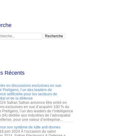
rche
es Récents
ntre en discussions exclusives en vue
r Preligens, l’un des leaders de
gence artificielle pour les secteurs de
tial et de la défense
2024 Safran Safran annonce être entré en
ons exclusives en vue d’acquérir 100 % du
e Preligens, l’un des leaders de l’intelligence
lle (IA) dédiée aux industries de l’aérospatial
défense, pour une valeur d’entreprise...
ance son système de lutte anti-drones
 18 juin 2024 À l’occasion du salon
ry 2024, Safran Electronics & Defense a