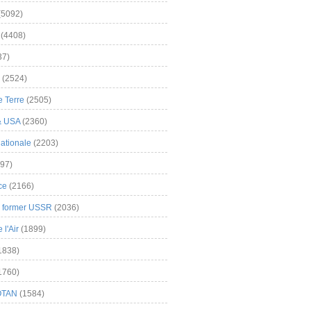
(5092)
(4408)
37)
(2524)
 Terre
(2505)
& USA
(2360)
ationale
(2203)
97)
ce
(2166)
& former USSR
(2036)
l'Air
(1899)
1838)
1760)
OTAN
(1584)