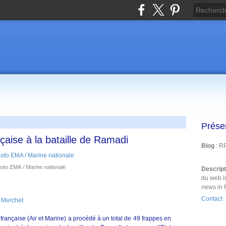
Prése
ançaise à la bataille de Ramadi
Blog
: R
oto EMA / Marine nationale
Descrip
du web i
news in 
Contact
 Merchet
 française (Air et Marine) a procédé à un total de 49 frappes en