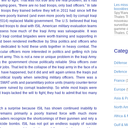
will to fight. That was not true and the real problem, as it has
Les miss
ying goes, “there are no bad troops, only bad officers.” In late
boostées
troops they trained before they left in 2011 had since left the
Spy’Rang
ere poorly trained (and even more poorly led) by corrupt Iraqi
Thales T
l 2014) replaced Maliki government. The U.S. believed that Iraq
nouveau 
surveilla
ed troops to deal with ISIL. American military evaluation teams
gamme de
assess how much of the Iraqi Army was salvageable. It was
Thales. D
50 Iraqi combat brigades were worth training and supporting in
d been rendered ineffective by Shia politics and officers who
 dedicated to hold these units together in heavy combat. The
Categ
ular officers more interested in politics and getting rich (via
ent army. This is not a new or unique problem in the Iraqi Army.
 the government chose politically reliable Shia officers over
Défense
jobs. That led to the collapse of the Iraqi army in the face of a
Defence
 have happened, but it did and will again unless the Iraqis put
tical loyalty when selecting military officers. There was a
France
(
 SWAT units and paramilitary police units (mainly counter-terror
were ruined by corrupt leadership. So while most Iraqis were
Europe
(
 Iraqis lacked the will to fight, they had to admit that too many
Asia & Pa
North Am
 a surprise because ISIL has shown continued inability to
 remains primarily a poorly trained force with much more
Africa &
eaders recognize the shortcomings of their gunmen and rely a
icide bombs. ISIL has not got an endless supply of suicide
Gulf & M