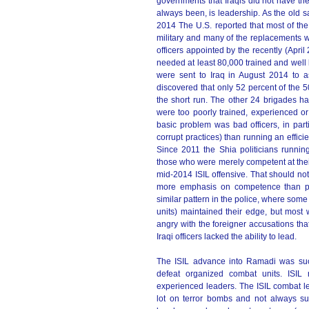
governments that Iraqis did not have the 
always been, is leadership. As the old sa
2014 The U.S. reported that most of the 
military and many of the replacements w
officers appointed by the recently (Apri
needed at least 80,000 trained and well l
were sent to Iraq in August 2014 to 
discovered that only 52 percent of the 
the short run. The other 24 brigades ha
were too poorly trained, experienced or
basic problem was bad officers, in partic
corrupt practices) than running an effici
Since 2011 the Shia politicians running
those who were merely competent at their 
mid-2014 ISIL offensive. That should not
more emphasis on competence than poli
similar pattern in the police, where some
units) maintained their edge, but most 
angry with the foreigner accusations that
Iraqi officers lacked the ability to lead.
The ISIL advance into Ramadi was such
defeat organized combat units. ISIL
experienced leaders. The ISIL combat l
lot on terror bombs and not always su