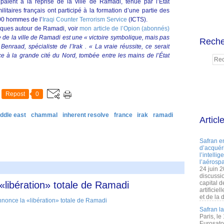
ipaient à la reprise de la ville de Ramadi, tenue par l’Etat
militaires français ont participé à la formation d’une partie des
700 hommes de l’
Iraqi Counter Terrorism Service
(ICTS).
giques autour de Ramadi, voir
mon article de l’Opion (abonnés)
e de la ville de Ramadi est une « victoire symbolique, mais pas
Reche
enraad, spécialiste de l’Irak . « La vraie réussite, ce serait
nce à la grande cité du Nord, tombée entre les mains de l’État
Repost
0
iddle east
chammal
inherent resolve
france
irak
ramadi
Articl
Safran e
d’acquéri
l’intelli
l’aérospa
24 juin 
discussi
 «libération» totale de Ramadi
capital d
artificie
et de la 
Safran l
Paris, le
Eurosato