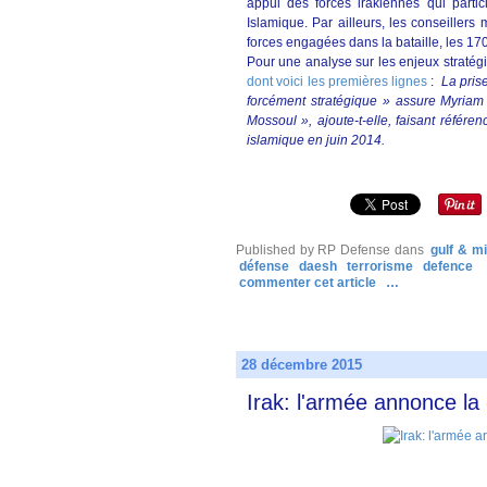
appui des forces irakiennes qui partic
Islamique. Par ailleurs, les conseillers 
forces engagées dans la bataille, les 1
Pour une analyse sur les enjeux straté
dont voici les premières lignes
:
La pris
forcément stratégique » assure Myriam B
Mossoul », ajoute-t-elle, faisant référe
islamique en juin 2014.
Published by RP Defense
dans
gulf & m
défense
daesh
terrorisme
defence
commenter cet article
…
28 décembre 2015
Irak: l'armée annonce la