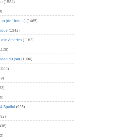
me
(1584)
3)
an (def. indus.)
(1465)
tique
(1342)
Latin America
(1182)
1126)
Video du jour
(1096)
1055)
9)
63)
0)
& Spatial
(925)
92)
838)
3)