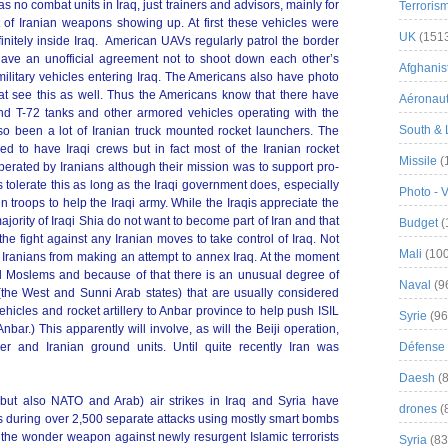
as no combat units in Iraq, just trainers and advisors, mainly for
Terroris
ot of Iranian weapons showing up. At first these vehicles were
UK
(151
finitely inside Iraq. American UAVs regularly patrol the border
ave an unofficial agreement not to shoot down each other’s
Afghanist
ilitary vehicles entering Iraq. The Americans also have photo
hat see this as well. Thus the Americans know that there have
Aéronau
d T-72 tanks and other armored vehicles operating with the
South & 
lso been a lot of Iranian truck mounted rocket launchers. The
d to have Iraqi crews but in fact most of the Iranian rocket
Missile
(
rated by Iranians although their mission was to support pro-
s tolerate this as long as the Iraqi government does, especially
Photo - 
 troops to help the Iraqi army. While the Iraqis appreciate the
majority of Iraqi Shia do not want to become part of Iran and that
Budget
(
 the fight against any Iranian moves to take control of Iraq. Not
Mali
(100
e Iranians from making an attempt to annex Iraq. At the moment
ll Moslems and because of that there is an unusual degree of
Naval
(9
the West and Sunni Arab states) that are usually considered
hicles and rocket artillery to Anbar province to help push ISIL
Syrie
(96
nbar.) This apparently will involve, as will the Beiji operation,
r and Iranian ground units. Until quite recently Iran was
Défense 
Daesh
(8
 but also NATO and Arab) air strikes in Iraq and Syria have
drones
(
 during over 2,500 separate attacks using mostly smart bombs
e the wonder weapon against newly resurgent Islamic terrorists
Syria
(83