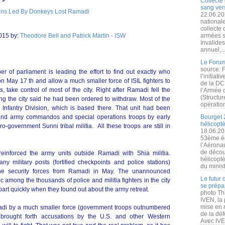
Collecte 
sang vers
22.06.20
nationale
collecte
2015 by:
Theodore Bell and Patrick Martin - ISW
armées s
Invalide
annuel,..
Le Forum
source: 
 of parliament is leading the effort to find out exactly who
l’initiat
n May 17 th and allow a much smaller force of ISIL fighters to
de la DC
, take control of most of the city. Right after Ramadi fell the
l’Armée 
(Structur
g the city said he had been ordered to withdraw. Most of the
opération
Infantry Division, which is based there. That unit had been
 and army commandos and special operations troops by early
Bourget 
hélicopt
government Sunni tribal militia. All these troops are still in
18.06.20
53ème éd
l’Aérona
de découv
inforced the army units outside Ramadi with Shia militia.
hélicopt
y military posts (fortified checkpoints and police stations)
du minist
he security forces from Ramadi in May. The unannounced
Le futur
 among the thousands of police and militia fighters in the city
se prépa
art quickly when they found out about the army retreat.
photo Th
IVEN, la 
mise en r
adi by a much smaller force (government troops outnumbered
de la dé
rought forth accusations by the U.S. and other Western
Avec IVEN