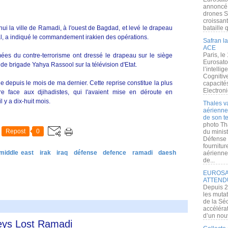
annoncé l
drones S
croissan
hui la ville de Ramadi, à l'ouest de Bagdad, et levé le drapeau
bataille q
l, a indiqué le commandement irakien des opérations.
Safran la
ACE
Paris, le
mées du contre-terrorisme ont dressé le drapeau sur le siège
Eurosato
l de brigade Yahya Rassool sur la télévision d'Etat.
l’intelli
Cognitive
que depuis le mois de ma dernier. Cette reprise constitue la plus
capacité
Electroni
ère face aux djihadistes, qui l'avaient mise en déroute en
il y a dix-huit mois.
Thales v
aérienne 
de son te
photo Th
Repost
0
du minist
Défense 
fournitu
middle east
irak
iraq
défense
defence
ramadi
daesh
aérienne
de...
EUROSAT
ATTEND
Depuis 2
les muta
de la Sé
accélérat
d’un nouv
eys Lost Ramadi