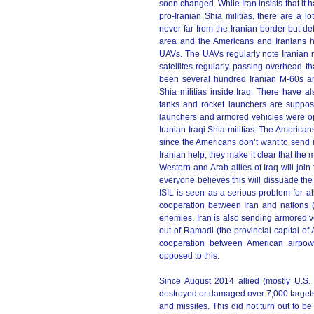
soon changed. While Iran insists that it h
pro-Iranian Shia militias, there are a l
never far from the Iranian border but de
area and the Americans and Iranians h
UAVs. The UAVs regularly note Iranian m
satellites regularly passing overhead t
been several hundred Iranian M-60s an
Shia militias inside Iraq. There have a
tanks and rocket launchers are suppose
launchers and armored vehicles were ope
Iranian Iraqi Shia militias. The American
since the Americans don’t want to send in
Iranian help, they make it clear that the 
Western and Arab allies of Iraq will join
everyone believes this will dissuade th
ISIL is seen as a serious problem for a
cooperation between Iran and nations (
enemies. Iran is also sending armored ve
out of Ramadi (the provincial capital of A
cooperation between American airpowe
opposed to this.
Since August 2014 allied (mostly U.S.
destroyed or damaged over 7,000 targets
and missiles. This did not turn out to b