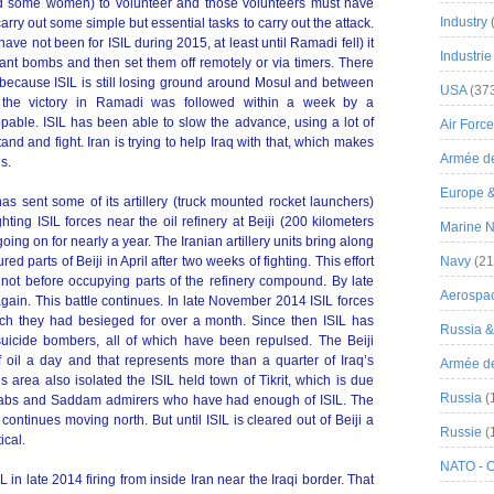
 some women) to volunteer and those volunteers must have
Industry
ry out some simple but essential tasks to carry out the attack.
ave not been for ISIL during 2015, at least until Ramadi fell) it
Industrie
plant bombs and then set them off remotely or via timers. There
l because ISIL is still losing ground around Mosul and between
USA
(37
the victory in Ramadi was followed within a week by a
pable. ISIL has been able to slow the advance, using a lot of
Air Force
nd and fight. Iran is trying to help Iraq with that, which makes
Armée de
s.
Europe 
has sent some of its artillery (truck mounted rocket launchers)
ghting ISIL forces near the oil refinery at Beiji (200 kilometers
Marine N
ing on for nearly a year. The Iranian artillery units bring along
ed parts of Beiji in April after two weeks of fighting. This effort
Navy
(21
t not before occupying parts of the refinery compound. By late
Aerospa
again. This battle continues. In late November 2014 ISIL forces
ich they had besieged for over a month. Since then ISIL has
Russia 
 suicide bombers, all of which have been repulsed. The Beiji
 oil a day and that represents more than a quarter of Iraq’s
Armée de 
his area also isolated the ISIL held town of Tikrit, which is due
Russia
(
 Arabs and Saddam admirers who have had enough of ISIL. The
 continues moving north. But until ISIL is cleared out of Beiji a
Russie
(
ical.
NATO - 
IL in late 2014 firing from inside Iran near the Iraqi border. That