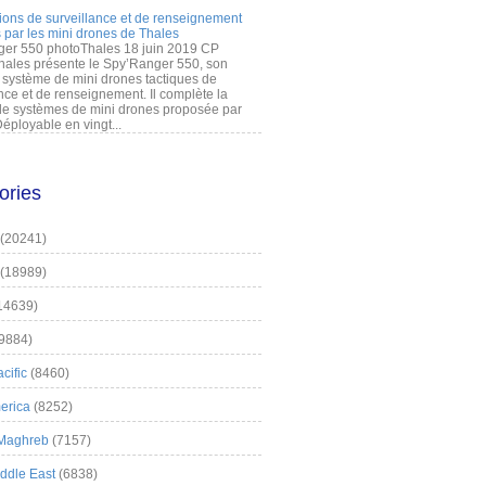
ions de surveillance et de renseignement
 par les mini drones de Thales
er 550 photoThales 18 juin 2019 CP
hales présente le Spy’Ranger 550, son
système de mini drones tactiques de
nce et de renseignement. Il complète la
 systèmes de mini drones proposée par
éployable en vingt...
ories
(20241)
(18989)
14639)
9884)
cific
(8460)
erica
(8252)
 Maghreb
(7157)
iddle East
(6838)