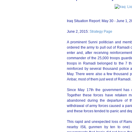
Iraq Situation Report: May 30 - June 1, 
June 2, 2015:
Strategy Page
A prominent Sunni politician and member
ordered the army to pull out of Ramadi o
enter and, after receiving reinforcements
commander of the 25,000 troops guardin
troops in Ramadi belonged to the 7 th 
reinforced by several thousand police
May. There were also a few thousand pro-
Anbar, most of them just west of Ramadi.
Since May 17th the government has re
Together these forces have retaken man
abandoned during the departure of t
withdrawal of army forces caused a panic
and these forces tended to panic and dep
This rapid and unexpected loss of Ram
nearby ISIL gunmen by ten to one) b