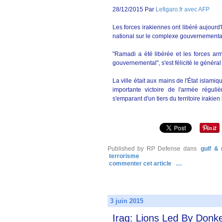
28/12/2015 Par
Lefigaro.fr avec AFP
Les forces irakiennes ont libéré aujourd'
national sur le complexe gouvernementa
"Ramadi a été libérée et les forces ar
gouvernemental", s'est félicité le généra
La ville était aux mains de l'État islami
importante victoire de l'armée réguli
s'emparant d'un tiers du territoire irakien 
Published by RP Defense
dans
gulf & 
terrorisme
commenter cet article
…
3 juin 2015
Iraq: Lions Led By Donk