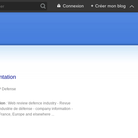
Connexion
+
Créer mon blog
ntation
P Defense
tion
: Web review defence industry - Revue
ndustrie de défense - company information -
France, Europe and elsewhere ...