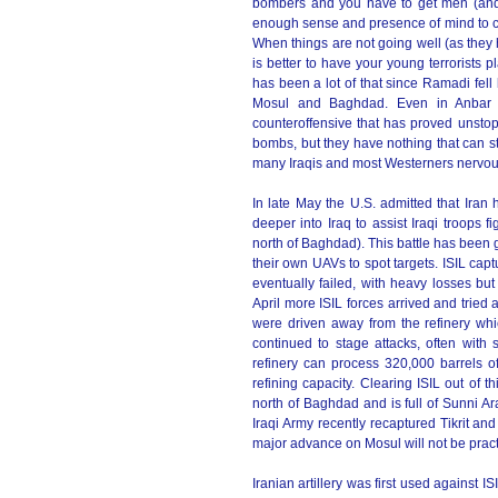
bombers and you have to get men (and
enough sense and presence of mind to car
When things are not going well (as they h
is better to have your young terrorists 
has been a lot of that since Ramadi fel
Mosul and Baghdad. Even in Anbar 
counteroffensive that has proved unstop
bombs, but they have nothing that can sta
many Iraqis and most Westerners nervou
In late May the U.S. admitted that Iran 
deeper into Iraq to assist Iraqi troops fi
north of Baghdad). This battle has been go
their own UAVs to spot targets. ISIL captur
eventually failed, with heavy losses bu
April more ISIL forces arrived and tried 
were driven away from the refinery wh
continued to stage attacks, often with
refinery can process 320,000 barrels of
refining capacity. Clearing ISIL out of t
north of Baghdad and is full of Sunni
Iraqi Army recently recaptured Tikrit and
major advance on Mosul will not be pract
Iranian artillery was first used against IS