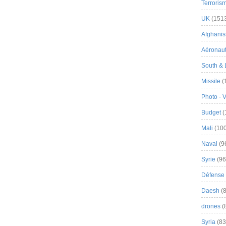
Terroris
UK
(151
Afghanist
Aéronau
South & 
Missile
(
Photo - 
Budget
(
Mali
(100
Naval
(9
Syrie
(96
Défense 
Daesh
(8
drones
(
Syria
(83