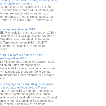
de sang du 14 juillet : Le sang donné pour le
é, ils ont besoin de vous !
20 source DCSSA À l'occasion de la fête
, qui aura lieu le mardi 14 juillet 2020, une
 de sang exceptionnelle en soutien aux
era organisée, à Paris, Hôtel national des
s Paris 7e, de 10h à 17h30. Rendez-vous
.
 Entreprises Défense 2019
FED Manifestation biennale créée en 1989 à
ive conjointe de la CCI Val-d’Oise/ Yvelines et
MAT (Direction Centrale du Matériel de
de Terre) devenue en 2010 la SIMMT
e Intégrée du Maintien en condition
nelle...
2019 - Embarquez à bord du futur
ère Guépard en 360°
19 Ministère des Armées A l’occasion de la
ition du Salon International de
utique et de l’Espace, nous vous proposons
rir la maquette grandeur réelle du futur
ère interarmées léger, exposée sur le stand
ère...
 de la supply chain aéronautique sécurisée
re grâce aux technologies de Thales
ales 17 juin 2019 CP Thales Thales lance
première plateforme digitale assurant la
elation entre industriels de l’aéronautique et
fense et fournisseurs de pièces détachées.
, l’acheteur bénéficie d’un tiers de...