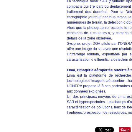
La technique radar SAR (Synthetic Ap
compacte qui tire parti du déplacement 
traitement des données. Pour la Dé
cartographie jour/nuit par tous temps, la
numériques de terrain, la détection d’ob
Alors que la photographie recueille le ro
centaines de « couleurs », y compris da
détails de la zone observée.
Sysiphe, projet DGA piloté par l’ONERA
offre une image du sol avec une résolut
l’infrarouge lointain, exploitable pa
caractérisation d’effluents, la détection
Lima, l’imagerie aéroportée ouverte à 
Lima est la plateforme de recherche 
technologies d’imagerie aéroportée – hau
L’ONERA propose là à ses partenaires 
aux données exploitées.
Un des principaux moyens de Lima est l
SAR et hyperspectrales. Les champs d’ap
caractérisation de pollutions, feux de for
frontières, prospection de ressources, 