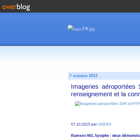
7 octobre 2015
Imageries aéroportée
renseignement et la con
07.10.2015 par
ONERA
Ramses-NG, Sysiphe : deux démonstrate