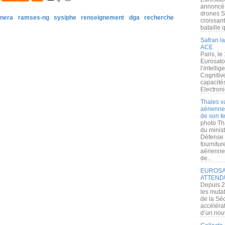
annoncé l
drones S
nera
ramses-ng
sysiphe
renseignement
dga
recherche
croissan
bataille q
Safran la
ACE
Paris, le
Eurosato
l’intelli
Cognitive
capacité
Electroni
Thales v
aérienne 
de son te
photo Th
du minist
Défense 
fournitu
aérienne
de...
EUROSAT
ATTEND
Depuis 2
les muta
de la Sé
accélérat
d’un nouv