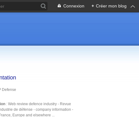
Connexion
+
Créer mon blog
ntation
P Defense
tion
: Web review defence industry - Revue
ndustrie de défense - company information -
France, Europe and elsewhere ...