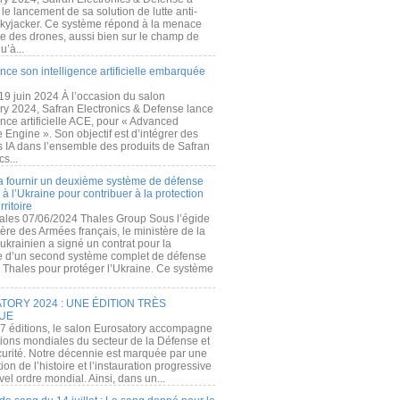
e lancement de sa solution de lutte anti-
kyjacker. Ce système répond à la menace
te des drones, aussi bien sur le champ de
u’à...
nce son intelligence artificielle embarquée
 19 juin 2024 À l’occasion du salon
ry 2024, Safran Electronics & Defense lance
gence artificielle ACE, pour « Advanced
 Engine ». Son objectif est d’intégrer des
s IA dans l’ensemble des produits de Safran
cs...
a fournir un deuxième système de défense
à l’Ukraine pour contribuer à la protection
rritoire
ales 07/06/2024 Thales Group Sous l’égide
ère des Armées français, le ministère de la
ukrainien a signé un contrat pour la
re d’un second système complet de défense
 Thales pour protéger l’Ukraine. Ce système
ORY 2024 : UNE ÉDITION TRÈS
UE
7 éditions, le salon Eurosatory accompagne
tions mondiales du secteur de la Défense et
curité. Notre décennie est marquée par une
ion de l’histoire et l’instauration progressive
el ordre mondial. Ainsi, dans un...