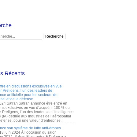
rche
es Récents
ntre en discussions exclusives en vue
r Preligens, l’un des leaders de
gence artificielle pour les secteurs de
tial et de la défense
2024 Safran Safran annonce être entré en
ons exclusives en vue d’acquérir 100 % du
e Preligens, l’un des leaders de l’intelligence
lle (IA) dédiée aux industries de l’aérospatial
défense, pour une valeur d’entreprise...
ance son système de lutte anti-drones
 18 juin 2024 À l’occasion du salon
ry 2024, Safran Electronics & Defense a