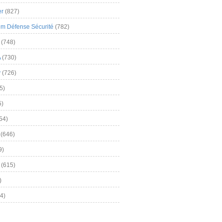
er
(827)
m Défense Sécurité
(782)
(748)
A
(730)
y
(726)
5)
5)
54)
(646)
9)
(615)
)
4)