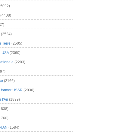
(5092)
(4408)
37)
(2524)
 Terre
(2505)
& USA
(2360)
ationale
(2203)
97)
ce
(2166)
& former USSR
(2036)
l'Air
(1899)
1838)
1760)
OTAN
(1584)