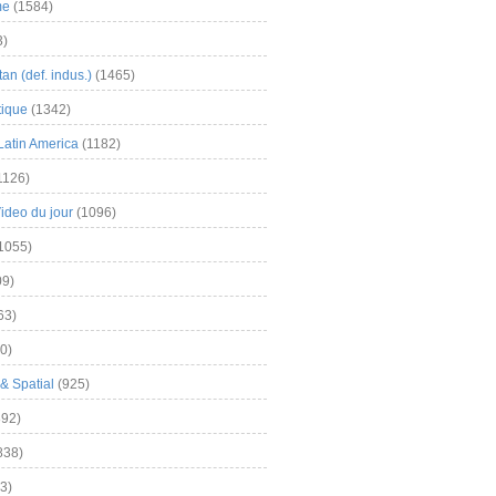
me
(1584)
3)
an (def. indus.)
(1465)
tique
(1342)
Latin America
(1182)
1126)
Video du jour
(1096)
1055)
9)
63)
0)
& Spatial
(925)
92)
838)
3)