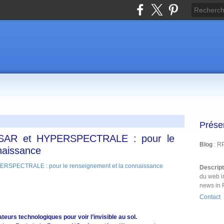
Prése
s SAR et HYPERSPECTRALE : pour le
Blog
: R
naissance
Descrip
du web i
news in 
Contact
urs technologiques pour voir l’invisible au sol.