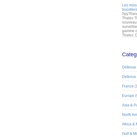
Les miss
boostées
Spy’Rang
Thales T
nouveau 
surveilla
gamme de
Thales. D
Categ
Défense
Defence
France
(
Europe
(
Asia & Pa
North Am
Africa &
Gulf & M