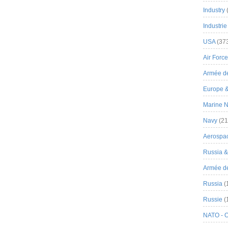
Industry
Industrie
USA
(37
Air Force
Armée de
Europe 
Marine N
Navy
(21
Aerospa
Russia 
Armée de 
Russia
(
Russie
(
NATO - 