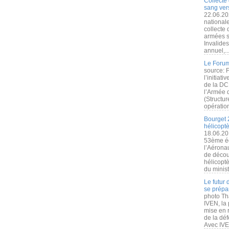
Collecte 
sang vers
22.06.20
nationale
collecte
armées s
Invalide
annuel,..
Le Forum
source: 
l’initiat
de la DC
l’Armée 
(Structur
opération
Bourget 
hélicopt
18.06.20
53ème éd
l’Aérona
de découv
hélicopt
du minist
Le futur
se prépa
photo Th
IVEN, la 
mise en r
de la dé
Avec IVEN