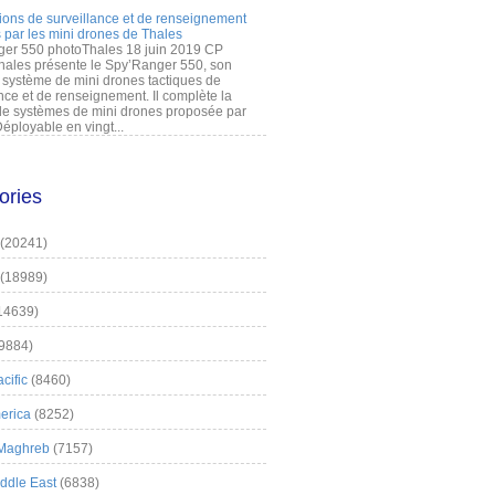
ions de surveillance et de renseignement
 par les mini drones de Thales
er 550 photoThales 18 juin 2019 CP
hales présente le Spy’Ranger 550, son
système de mini drones tactiques de
nce et de renseignement. Il complète la
 systèmes de mini drones proposée par
éployable en vingt...
ories
(20241)
(18989)
14639)
9884)
cific
(8460)
erica
(8252)
 Maghreb
(7157)
iddle East
(6838)