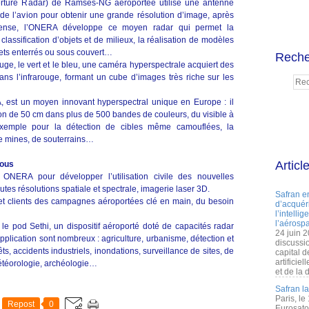
erture Radar) de Ramses-NG aéroportée utilise une antenne
de l’avion pour obtenir une grande résolution d’image, après
fense, l’ONERA développe ce moyen radar qui permet la
 classification d’objets et de milieux, la réalisation de modèles
jets enterrés ou sous couvert…
Reche
uge, le vert et le bleu, une caméra hyperspectrale acquiert des
ns l’infrarouge, formant un cube d’images très riche sur les
, est un moyen innovant hyperspectral unique en Europe : il
ion de 50 cm dans plus de 500 bandes de couleurs, du visible à
r exemple pour la détection de cibles même camouflées, la
 de mines, de souterrains…
Articl
tous
ONERA pour développer l’utilisation civile des nouvelles
tes résolutions spatiale et spectrale, imagerie laser 3D.
Safran e
et clients des campagnes aéroportées clé en main, du besoin
d’acquéri
l’intelli
l’aérospa
e pod Sethi, un dispositif aéroporté doté de capacités radar
24 juin 
plication sont nombreux : agriculture, urbanisme, détection et
discussi
êts, accidents industriels, inondations, surveillance de sites, de
capital d
artificie
météorologie, archéologie…
et de la 
Safran l
Paris, le
Repost
0
Eurosato