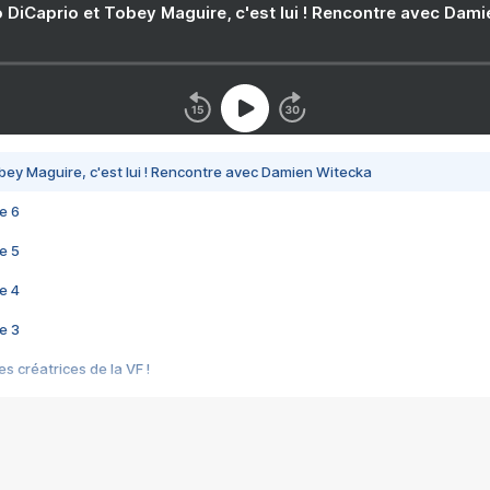
 DiCaprio et Tobey Maguire, c'est lui ! Rencontre avec Dam
bey Maguire, c'est lui ! Rencontre avec Damien Witecka
e 6
e 5
e 4
e 3
s créatrices de la VF !
e 2
e 1
e Mektoub My Love arrive enfin ! Rencontre avec Shaïn Boumedine et Sal