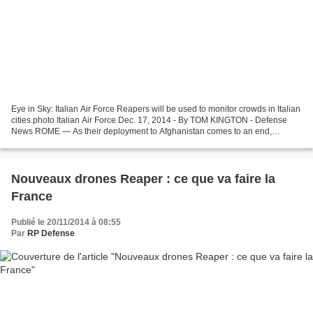
Eye in Sky: Italian Air Force Reapers will be used to monitor crowds in Italian
cities.photo Italian Air Force Dec. 17, 2014 - By TOM KINGTON - Defense
News ROME — As their deployment to Afghanistan comes to an end,
unarmed Italian Reaper UAVs are to...
Nouveaux drones Reaper : ce que va faire la
France
Publié le 20/11/2014 à 08:55
Par
RP Defense