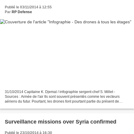
Publié le 03/11/2014 à 12:55
Par
RP Defense
31/10/2014 Capitaine K. Djemaï / infographie sergent-chef S. Millet -
Sources : Armée de l'air Ils sont souvent présentés comme les vecteurs
aériens du futur. Pourtant, les drones font pourtant partie du présent de
l’armée de l’air depuis plus d’une décennie....
Surveillance missions over Syria confirmed
Publié le 23/10/2014 à 16:30