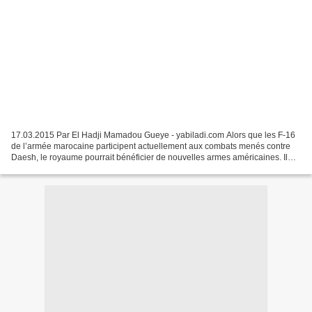
17.03.2015 Par El Hadji Mamadou Gueye - yabiladi.com Alors que les F-16
de l’armée marocaine participent actuellement aux combats menés contre
Daesh, le royaume pourrait bénéficier de nouvelles armes américaines. Il
figure en tout cas sur une liste très...