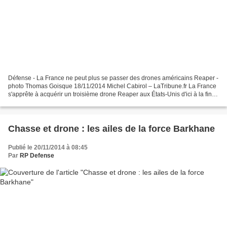
Défense - La France ne peut plus se passer des drones américains Reaper -
photo Thomas Goisque 18/11/2014 Michel Cabirol – LaTribune.fr La France
s'apprête à acquérir un troisième drone Reaper aux États-Unis d'ici à la fin
de l'année. Et veut s'offrir...
Chasse et drone : les ailes de la force Barkhane
Publié le 20/11/2014 à 08:45
Par
RP Defense