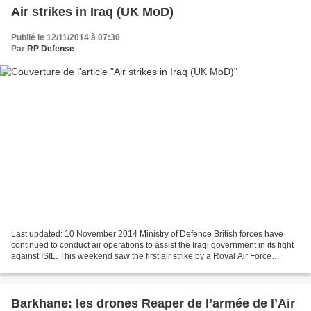
Air strikes in Iraq (UK MoD)
Publié le 12/11/2014 à 07:30
Par
RP Defense
Last updated: 10 November 2014 Ministry of Defence British forces have
continued to conduct air operations to assist the Iraqi government in its fight
against ISIL. This weekend saw the first air strike by a Royal Air Force
Reaper remotely piloted air...
Barkhane: les drones Reaper de l’armée de l’Air