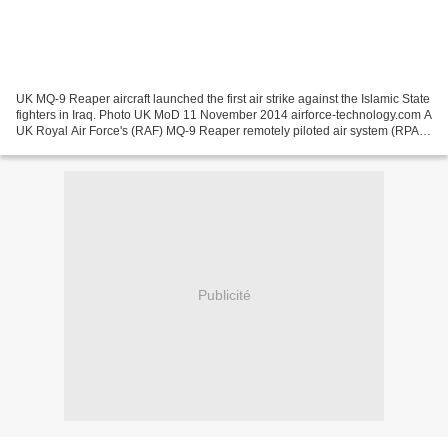
UK MQ-9 Reaper aircraft launched the first air strike against the Islamic State
fighters in Iraq. Photo UK MoD 11 November 2014 airforce-technology.com A
UK Royal Air Force's (RAF) MQ-9 Reaper remotely piloted air system (RPAS)
has launched the first...
Publicité