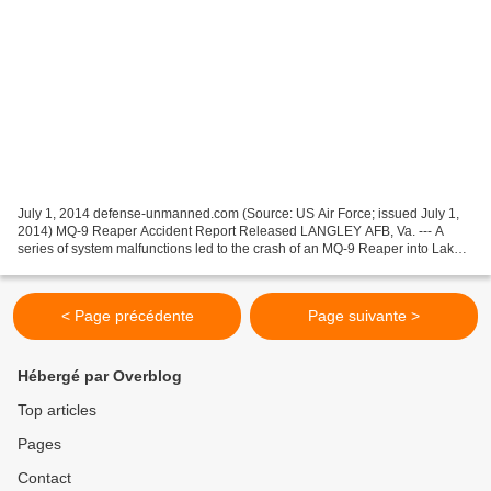
July 1, 2014 defense-unmanned.com (Source: US Air Force; issued July 1,
2014) MQ-9 Reaper Accident Report Released LANGLEY AFB, Va. --- A
series of system malfunctions led to the crash of an MQ-9 Reaper into Lake
Ontario, New York, Nov. 12, 2013. The...
< Page précédente
Page suivante >
Hébergé par Overblog
Top articles
Pages
Contact