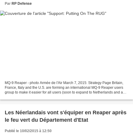
Par
RP Defense
MQ-9 Reaper - photo Armée de l'Air March 7, 2015: Strategy Page Britain,
France, Italy and the U.S. are forming an international MQ-9 Reaper users
group to make it easier for all users (soon to expand to Netherlands and a
few more countries) of the MQ-9...
Les Néerlandais vont s'équiper en Reaper après
le feu vert du Département d'Etat
Publié le 10/02/2015 à 12:50