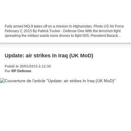
Fully armed MQ-9 takes off on a mission in Afghanistan. Photo US Air Force
February 2, 2015 By Patrick Tucker - Defense One With the terrorism fight
spreading the military wants more drones to fight ISIS. President Barack
Obama today requested a healthy...
Update: air strikes in Iraq (UK MoD)
Publié le 30/01/2015 à 12:30
Par
RP Defense