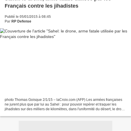
Français contre les jihadistes
Publié le 05/01/2015 à 08:45
Par
RP Defense
photo Thomas Goisque 2/1/15 – laCroix.com (AFP) Les armées françaises
ne jurent plus que par lui au Sahel : pour pouvoir repérer et traquer les
jihadistes sur des milliers de kilomètres, dans l'uniformité du désert, le drone
devient de plus en plus irremplaçable...