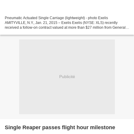
Pneumatic Actuated Single Carriage (lightweight) - photo Exelis
AMITYVILLE, N.Y., Jan. 21, 2015 – Exelis Exelis (NYSE: XLS) recently
received a follow-on contract valued at more than $27 million from General
Atomics Aeronautical Systems, Inc. to continue...
Publicité
Single Reaper passes flight hour milestone