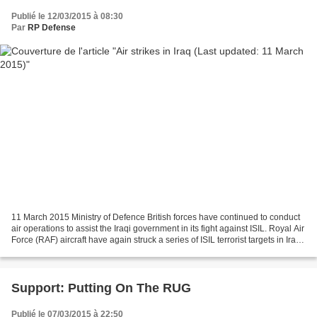
Publié le 12/03/2015 à 08:30
Par
RP Defense
11 March 2015 Ministry of Defence British forces have continued to conduct
air operations to assist the Iraqi government in its fight against ISIL. Royal Air
Force (RAF) aircraft have again struck a series of ISIL terrorist targets in Iraq.
RAF Tornado...
Support: Putting On The RUG
Publié le 07/03/2015 à 22:50