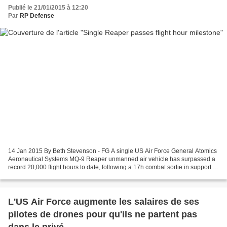
Publié le 21/01/2015 à 12:20
Par
RP Defense
14 Jan 2015 By Beth Stevenson - FG A single US Air Force General Atomics
Aeronautical Systems MQ-9 Reaper unmanned air vehicle has surpassed a
record 20,000 flight hours to date, following a 17h combat sortie in support of
the US military's operations...
L'US Air Force augmente les salaires de ses
pilotes de drones pour qu'ils ne partent pas