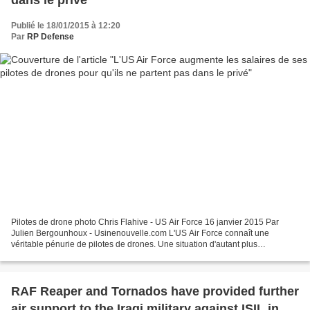
dans le privé
Publié le 18/01/2015 à 12:20
Par
RP Defense
Pilotes de drone photo Chris Flahive - US Air Force 16 janvier 2015 Par
Julien Bergounhoux - Usinenouvelle.com L'US Air Force connaît une
véritable pénurie de pilotes de drones. Une situation d'autant plus
problématique qu'elle investit de plus en plus...
RAF Reaper and Tornados have provided further
air support to the Iraqi military against ISIL in