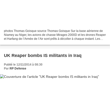
photos Thomas Goisque source Thomas Goisque Sur la base aérienne de
Niamey au Niger, les avions de chasse Mirages 2000D et les drones Reaper
et Harfang de l’Armée de l’Air sont prêts à décoller à chaque instant. Les
deux Reaper de l’escadron ED 1-33 Belfort...
UK Reaper bombs IS militants in Iraq
Publié le 12/11/2014 à 08:30
Par
RP Defense