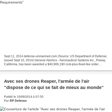
Sept 11, 2014 defense-unmanned.com (Source: US Department of Defense;
issued Sept 10, 2014) General Atomics - Aeronautical Systems Inc., Poway,
California, has been awarded a $40,906,190 cost-plus-fixed-fee order
(0033) on contract FA8620-10-G-3038 for...
Avec ses drones Reaper, l'armée de l'air
"dispose de ce qui se fait de mieux au monde"
Publié le 10/08/2014 à 07:55
Par
RP Defense