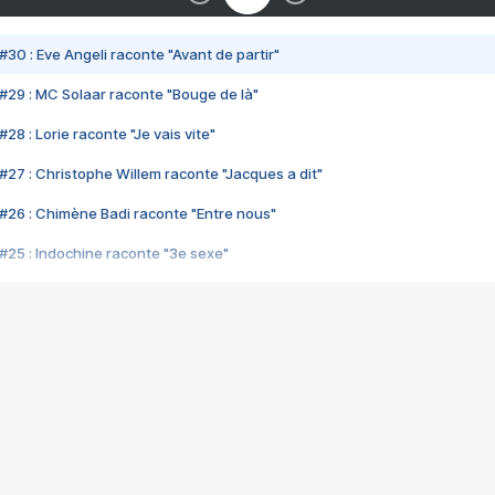
#30 : Eve Angeli raconte "Avant de partir"
#29 : MC Solaar raconte "Bouge de là"
28 : Lorie raconte "Je vais vite"
#27 : Christophe Willem raconte "Jacques a dit"
#26 : Chimène Badi raconte "Entre nous"
#25 : Indochine raconte "3e sexe"
#24 : Zaho raconte "C'est chelou"
#23 : Patrick Bruel raconte "Au café des délices"
#22 : Kyo raconte "Le chemin"
#21 : Nolwenn Leroy raconte "Cassé"
#20 : Patrick Hernandez raconte "Born to be alive"
#19 : Lorie raconte "Près de moi"