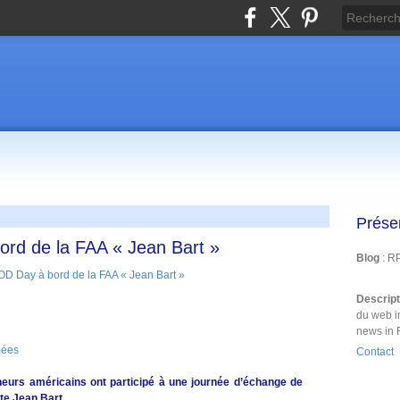
Prése
rd de la FAA « Jean Bart »
Blog
: R
Descrip
du web i
news in 
mées
Contact
neurs américains ont participé à une journée d’échange de
ate Jean Bart.