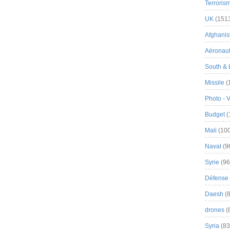
Terroris
UK
(151
Afghanist
Aéronau
South & 
Missile
(
Photo - 
Budget
(
Mali
(100
Naval
(9
Syrie
(96
Défense 
Daesh
(8
drones
(
Syria
(83