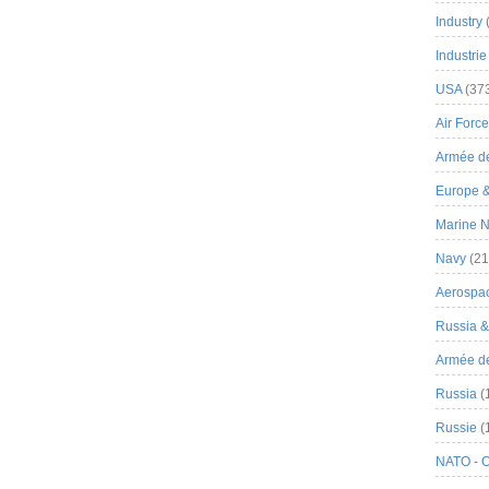
Industry
Industrie
USA
(37
Air Force
Armée de
Europe 
Marine N
Navy
(21
Aerospa
Russia 
Armée de 
Russia
(
Russie
(
NATO - 