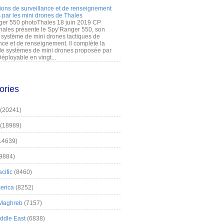
ions de surveillance et de renseignement
 par les mini drones de Thales
er 550 photoThales 18 juin 2019 CP
hales présente le Spy’Ranger 550, son
système de mini drones tactiques de
nce et de renseignement. Il complète la
 systèmes de mini drones proposée par
éployable en vingt...
ories
(20241)
(18989)
14639)
9884)
cific
(8460)
erica
(8252)
 Maghreb
(7157)
iddle East
(6838)