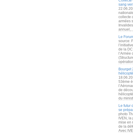
Collecte 
sang vers
22.06.20
nationale
collecte
armées s
Invalide
annuel,..
Le Forum
source: 
l’initiat
de la DC
l’Armée 
(Structur
opération
Bourget 
hélicopt
18.06.20
53ème éd
l’Aérona
de découv
hélicopt
du minist
Le futur
se prépa
photo Th
IVEN, la 
mise en r
de la dé
Avec IVEN