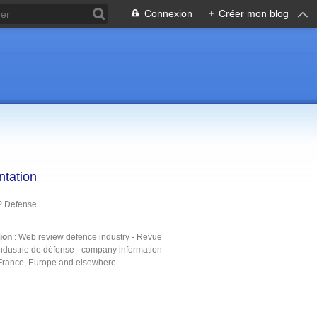
Connexion
+
Créer mon blog
ntation
P Defense
tion
: Web review defence industry - Revue
ndustrie de défense - company information -
France, Europe and elsewhere ...