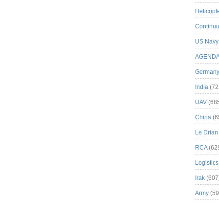
Helicopt
Continuu
US Navy
AGEND
German
India
(72
UAV
(68
China
(6
Le Drian
RCA
(62
Logistics
Irak
(607
Army
(59