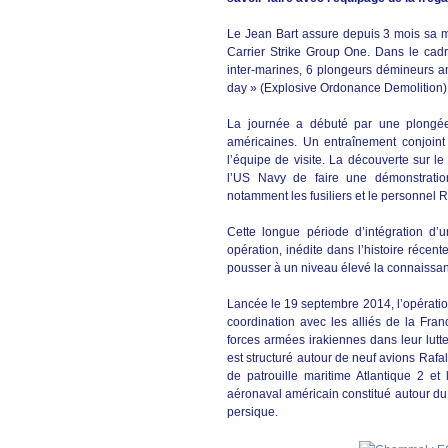
Le Jean Bart assure depuis 3 mois sa m
Carrier Strike Group One. Dans le cadre
inter-marines, 6 plongeurs démineurs am
day » (Explosive Ordonance Demolition)
La journée a débuté par une plongée
américaines. Un entraînement conjoint
l’équipe de visite. La découverte sur l
l’US Navy de faire une démonstratio
notamment les fusiliers et le personne
Cette longue période d’intégration d’
opération, inédite dans l’histoire récen
pousser à un niveau élevé la connaissanc
Lancée le 19 septembre 2014, l’opérati
coordination avec les alliés de la Fra
forces armées irakiennes dans leur lutte
est structuré autour de neuf avions Rafa
de patrouille maritime Atlantique 2 et
aéronaval américain constitué autour du
persique.