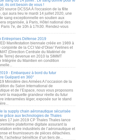
de sang du 14 juillet : Le sang donné pour le
é, ils ont besoin de vous !
20 source DCSSA À l'occasion de la fête
, qui aura lieu le mardi 14 juillet 2020, une
 de sang exceptionnelle en soutien aux
era organisée, à Paris, Hôtel national des
s Paris 7e, de 10h à 17h30. Rendez-vous
.
 Entreprises Défense 2019
FED Manifestation biennale créée en 1989 à
ive conjointe de la CCI Val-d’Oise/ Yvelines et
MAT (Direction Centrale du Matériel de
de Terre) devenue en 2010 la SIMMT
e Intégrée du Maintien en condition
nelle...
2019 - Embarquez à bord du futur
ère Guépard en 360°
19 Ministère des Armées A l’occasion de la
ition du Salon International de
utique et de l’Espace, nous vous proposons
rir la maquette grandeur réelle du futur
ère interarmées léger, exposée sur le stand
ère...
 de la supply chain aéronautique sécurisée
re grâce aux technologies de Thales
ales 17 juin 2019 CP Thales Thales lance
première plateforme digitale assurant la
elation entre industriels de l’aéronautique et
fense et fournisseurs de pièces détachées.
, l’acheteur bénéficie d’un tiers de...