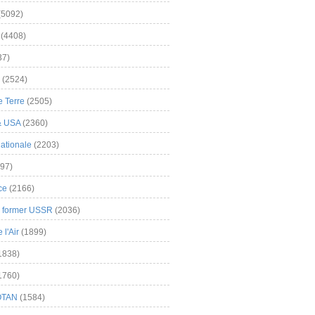
(5092)
(4408)
37)
(2524)
 Terre
(2505)
& USA
(2360)
ationale
(2203)
97)
ce
(2166)
& former USSR
(2036)
l'Air
(1899)
1838)
1760)
OTAN
(1584)