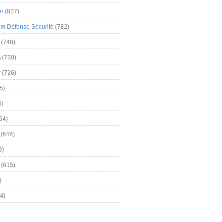
er
(827)
m Défense Sécurité
(782)
(748)
A
(730)
y
(726)
5)
5)
54)
(646)
9)
(615)
)
4)