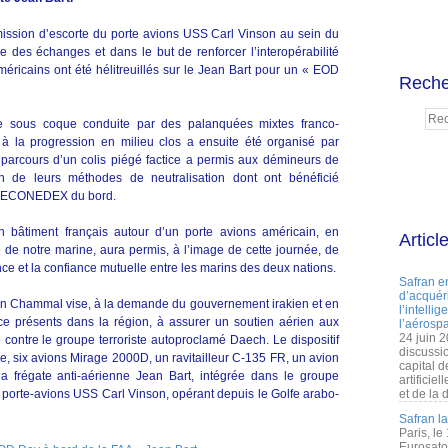
ission d’escorte du porte avions USS Carl Vinson au sein du
 des échanges et dans le but de renforcer l’interopérabilité
éricains ont été hélitreuillés sur le Jean Bart pour un « EOD
Reche
 sous coque conduite par des palanquées mixtes franco-
 à la progression en milieu clos a ensuite été organisé par
e parcours d’un colis piégé factice a permis aux démineurs de
n de leurs méthodes de neutralisation dont ont bénéficié
l RECONEDEX du bord.
un bâtiment français autour d’un porte avions américain, en
Articl
te de notre marine, aura permis, à l’image de cette journée, de
e et la confiance mutuelle entre les marins des deux nations.
Safran e
d’acquéri
on Chammal vise, à la demande du gouvernement irakien et en
l’intelli
nce présents dans la région, à assurer un soutien aérien aux
l’aérospa
24 juin 
 contre le groupe terroriste autoproclamé Daech. Le dispositif
discussi
le, six avions Mirage 2000D, un ravitailleur C-135 FR, un avion
capital d
 la frégate anti-aérienne Jean Bart, intégrée dans le groupe
artificie
 porte-avions USS Carl Vinson, opérant depuis le Golfe arabo-
et de la 
Safran l
Paris, le
Eurosato