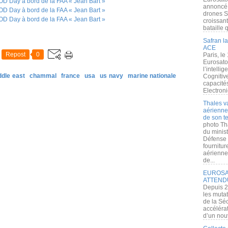
annoncé l
drones S
croissan
bataille q
Safran la
ACE
Repost
0
Paris, le
Eurosato
l’intelli
ddle east
chammal
france
usa
us navy
marine nationale
Cognitive
capacité
Electroni
Thales v
aérienne 
de son te
photo Th
du minist
Défense 
fournitu
aérienne
de...
EUROSAT
ATTEND
Depuis 2
les muta
de la Sé
accélérat
d’un nouv