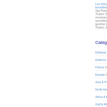
Les miss
boostées
Spy’Rang
Thales T
nouveau 
surveilla
gamme de
Thales. D
Categ
Défense
Defence
France
(
Europe
(
Asia & Pa
North Am
Africa &
Gulf & M