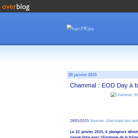
28 janvier 2015
Chammal : EOD Day à bo
28/01/2015
Sources : Etat-major des ar
Le 22 janvier 2015, 6 plongeurs démi
savoir-faire avec l’équipage de la frég