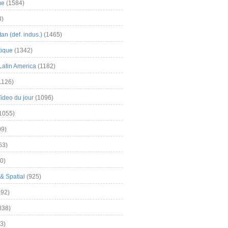
me
(1584)
3)
an (def. indus.)
(1465)
tique
(1342)
Latin America
(1182)
1126)
Video du jour
(1096)
1055)
9)
63)
0)
& Spatial
(925)
92)
838)
3)