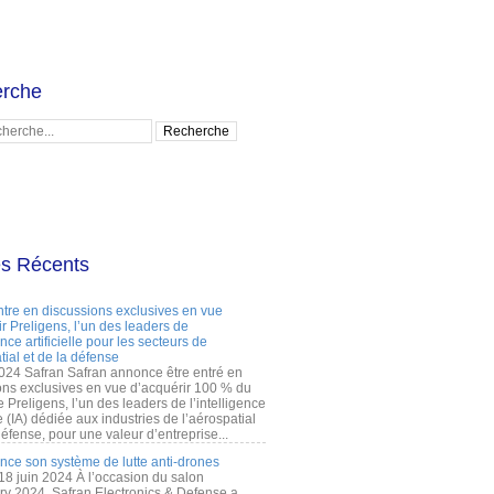
rche
es Récents
ntre en discussions exclusives en vue
r Preligens, l’un des leaders de
gence artificielle pour les secteurs de
tial et de la défense
2024 Safran Safran annonce être entré en
ons exclusives en vue d’acquérir 100 % du
e Preligens, l’un des leaders de l’intelligence
lle (IA) dédiée aux industries de l’aérospatial
défense, pour une valeur d’entreprise...
ance son système de lutte anti-drones
 18 juin 2024 À l’occasion du salon
ry 2024, Safran Electronics & Defense a