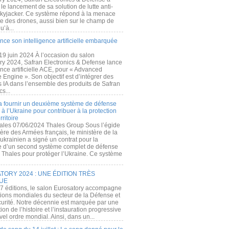
e lancement de sa solution de lutte anti-
kyjacker. Ce système répond à la menace
te des drones, aussi bien sur le champ de
u’à...
nce son intelligence artificielle embarquée
 19 juin 2024 À l’occasion du salon
ry 2024, Safran Electronics & Defense lance
gence artificielle ACE, pour « Advanced
 Engine ». Son objectif est d’intégrer des
s IA dans l’ensemble des produits de Safran
cs...
a fournir un deuxième système de défense
à l’Ukraine pour contribuer à la protection
rritoire
ales 07/06/2024 Thales Group Sous l’égide
ère des Armées français, le ministère de la
ukrainien a signé un contrat pour la
re d’un second système complet de défense
 Thales pour protéger l’Ukraine. Ce système
ORY 2024 : UNE ÉDITION TRÈS
UE
7 éditions, le salon Eurosatory accompagne
tions mondiales du secteur de la Défense et
curité. Notre décennie est marquée par une
ion de l’histoire et l’instauration progressive
el ordre mondial. Ainsi, dans un...