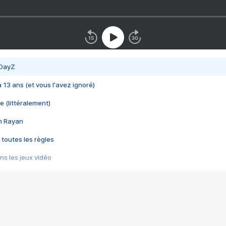
 DayZ
 a 13 ans (et vous l'avez ignoré)
e (littéralement)
im Rayan
 toutes les règles
s les jeux vidéo
us choquant de Rockstar ? - Le scandale BULLY
e plus moche de Steam
du RÊVE tourne au CAUCHEMAR