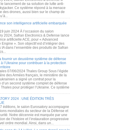
e lancement de sa solution de lutte anti-
kyjacker. Ce système répond à la menace
te des drones, aussi bien sur le champ de
u’à...
nce son intelligence artificielle embarquée
 19 juin 2024 À l’occasion du salon
ry 2024, Safran Electronics & Defense lance
gence artificielle ACE, pour « Advanced
 Engine ». Son objectif est d’intégrer des
s IA dans l’ensemble des produits de Safran
cs...
a fournir un deuxième système de défense
à l’Ukraine pour contribuer à la protection
rritoire
ales 07/06/2024 Thales Group Sous l’égide
ère des Armées français, le ministère de la
ukrainien a signé un contrat pour la
re d’un second système complet de défense
 Thales pour protéger l’Ukraine. Ce système
ORY 2024 : UNE ÉDITION TRÈS
UE
7 éditions, le salon Eurosatory accompagne
tions mondiales du secteur de la Défense et
curité. Notre décennie est marquée par une
ion de l’histoire et l’instauration progressive
el ordre mondial. Ainsi, dans un...