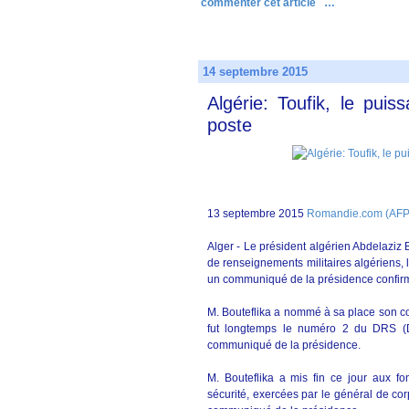
commenter cet article
…
14 septembre 2015
Algérie: Toufik, le pui
poste
13 septembre 2015
Romandie.com (AFP
Alger - Le président algérien Abdelaziz B
de renseignements militaires algériens
un communiqué de la présidence confirma
M. Bouteflika a nommé à sa place son cons
fut longtemps le numéro 2 du DRS (D
communiqué de la présidence.
M. Bouteflika a mis fin ce jour aux f
sécurité, exercées par le général de co