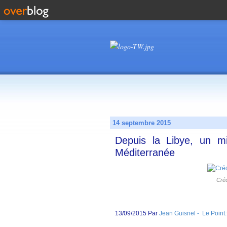
14 septembre 2015
Depuis la Libye, un mi
Méditerranée
Créd
13/09/2015 Par
Jean Guisnel - Le Point.