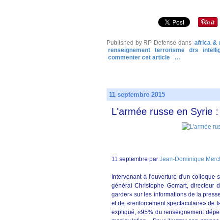
Published by RP Defense
dans
africa &
renseignement
terrorisme
drs
intell
commenter cet article
…
11 septembre 2015
L'armée russe en Syrie : 
11 septembre par
Jean-Dominique Merc
Intervenant à l'ouverture d'un colloque 
général Christophe Gomart, directeur d
garder» sur les informations de la pres
et de «renforcement spectaculaire» de la
expliqué, «95% du renseignement dépend 