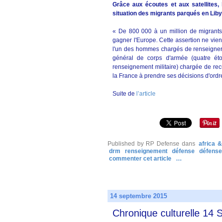
Grâce aux écoutes et aux satellites, 
situation des migrants parqués en Liby
« De 800 000 à un million de migrants s
gagner l'Europe. Cette assertion ne vie
l'un des hommes chargés de renseigner au 
général de corps d'armée (quatre ét
renseignement militaire) chargée de recu
la France à prendre ses décisions d'ordre
Suite de
l’article
Published by RP Defense
dans
africa 
drm
renseignement
défense
défense
commenter cet article
…
14 septembre 2015
Chronique culturelle 14