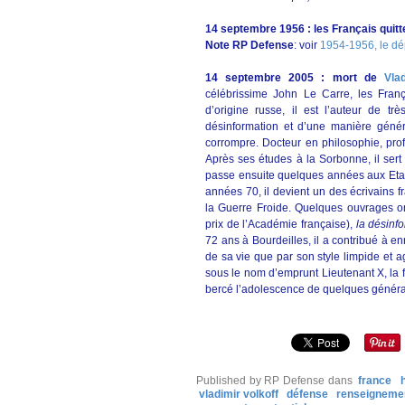
14 septembre 1956 : les Français quitte
Note RP Defense
: voir
1954-1956, le dé
14 septembre 2005 : mort de
Vla
célébrissime John Le Carre, les Franç
d’origine russe, il est l’auteur de 
désinformation et d’une manière généra
corrompre. Docteur en philosophie, profe
Après ses études à la Sorbonne, il sert 
passe ensuite quelques années aux Eta
années 70, il devient un des écrivains fr
la Guerre Froide. Quelques ouvrages on
prix de l’Académie française),
la désinf
72 ans à Bourdeilles, il a contribué à enri
de sa vie que par son style limpide et ag
sous le nom d’emprunt Lieutenant X, la
bercé l’adolescence de quelques générati
Published by RP Defense
dans
france
vladimir volkoff
défense
renseigneme