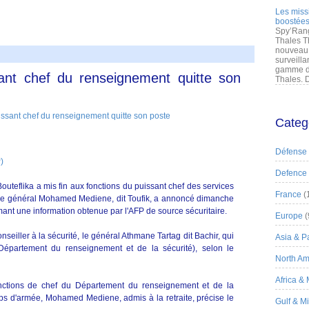
Les miss
boostées
Spy’Rang
Thales T
nouveau 
surveilla
gamme de
ssant chef du renseignement quitte son
Thales. D
Categ
Défense
)
Defence
outeflika a mis fin aux fonctions du puissant chef des services
France
(
, le général Mohamed Mediene, dit Toufik, a annoncé dimanche
nt une information obtenue par l'AFP de source sécuritaire.
Europe
(
eiller à la sécurité, le général Athmane Tartag dit Bachir, qui
Asia & Pa
épartement du renseignement et de la sécurité), selon le
North Am
Africa &
onctions de chef du Département du renseignement et de la
rps d'armée, Mohamed Mediene, admis à la retraite, précise le
Gulf & M