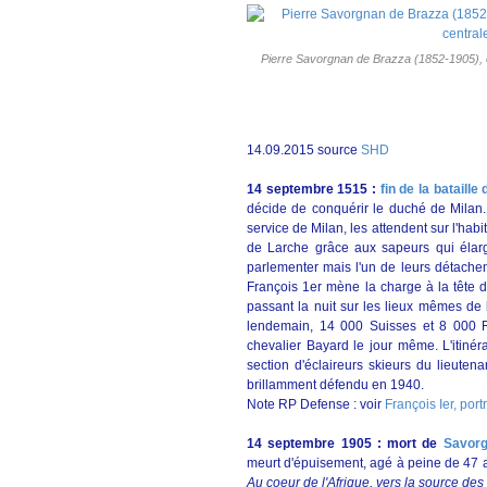
Pierre Savorgnan de Brazza (1852-1905), off
14.09.2015 source
SHD
14 septembre 1515 :
fin de la bataill
décide de conquérir le duché de Milan
service de Milan, les attendent sur l'hab
de Larche grâce aux sapeurs qui élargi
parlementer mais l'un de leurs détachem
François 1er mène la charge à la tête d
passant la nuit sur les lieux mêmes de la
lendemain, 14 000 Suisses et 8 000 Fr
chevalier Bayard le jour même. L'itinér
section d'éclaireurs skieurs du lieutena
brillamment défendu en 1940.
Note RP Defense : voir
François Ier, port
14 septembre 1905 : mort de
Savorg
meurt d'épuisement, agé à peine de 47 an
Au coeur de l'Afrique, vers la source des