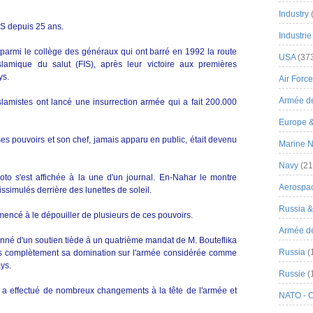
Industry
RS depuis 25 ans.
Industrie
té parmi le collège des généraux qui ont barré en 1992 la route
USA
(37
lamique du salut (FIS), après leur victoire aux premières
ys.
Air Force
Armée de
 islamistes ont lancé une insurrection armée qui a fait 200.000
Europe 
es pouvoirs et son chef, jamais apparu en public, était devenu
Marine N
Navy
(21
to s'est affichée à la une d'un journal. En-Nahar le montre
Aerospa
issimulés derrière des lunettes de soleil.
Russia 
mencé à le dépouiller de plusieurs de ces pouvoirs.
Armée de 
onné d'un soutien tiède à un quatrième mandat de M. Bouteflika
Russia
(
ssis complètement sa domination sur l'armée considérée comme
ays.
Russie
(
ika a effectué de nombreux changements à la tête de l'armée et
NATO - 