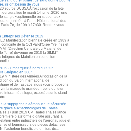
de sang du 14 juillet : Le sang donné pour le
é, ils ont besoin de vous !
20 source DCSSA À l'occasion de la fête
, qui aura lieu le mardi 14 juillet 2020, une
 de sang exceptionnelle en soutien aux
era organisée, à Paris, Hôtel national des
s Paris 7e, de 10h à 17h30. Rendez-vous
.
 Entreprises Défense 2019
FED Manifestation biennale créée en 1989 à
ive conjointe de la CCI Val-d’Oise/ Yvelines et
MAT (Direction Centrale du Matériel de
de Terre) devenue en 2010 la SIMMT
e Intégrée du Maintien en condition
nelle...
2019 - Embarquez à bord du futur
ère Guépard en 360°
19 Ministère des Armées A l’occasion de la
ition du Salon International de
utique et de l’Espace, nous vous proposons
rir la maquette grandeur réelle du futur
ère interarmées léger, exposée sur le stand
ère...
 de la supply chain aéronautique sécurisée
re grâce aux technologies de Thales
ales 17 juin 2019 CP Thales Thales lance
première plateforme digitale assurant la
elation entre industriels de l’aéronautique et
fense et fournisseurs de pièces détachées.
, l’acheteur bénéficie d’un tiers de...