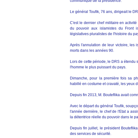
communiqué de la présidence.
Le général Toufik, 76 ans, dirigeait le D
C'est le dernier chef militaire en activi
du pouvoir aux islamistes du Front is
législatives pluralistes de l'histoire du pa
Après l'annulation de leur victoire, les
morts dans les années 90.
Lors de cette période, le DRS a étendu s
l'homme le plus puissant du pays.
Dimanche, pour la première fois sa pho
habillé en costume et cravaté, les yeux d
Depuis fin 2013, M. Bouteflika avait com
Avec le départ du général Toufik, soupç
l'année dernière, le chef de l'Etat a a
la détentrice réelle du pouvoir dans le p
Depuis fin juillet, le président Boutefl
des services de sécurité.