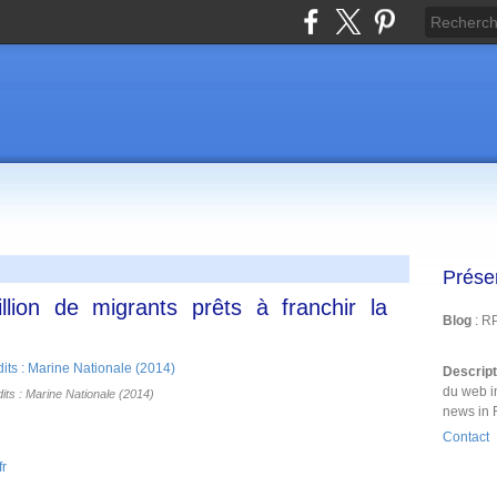
Prése
llion de migrants prêts à franchir la
Blog
: R
Descrip
du web i
its : Marine Nationale (2014)
news in 
Contact
fr