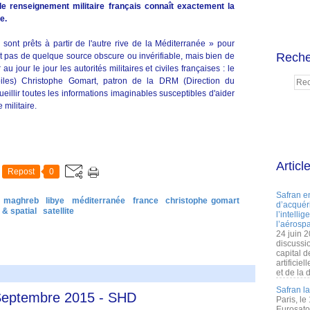
le renseignement militaire français connaît exactement la
e.
ont prêts à partir de l'autre rive de la Méditerranée » pour
Reche
nt pas de quelque source obscure ou invérifiable, mais bien de
jour le jour les autorités militaires et civiles françaises : le
oiles) Christophe Gomart, patron de la DRM (Direction du
eillir toutes les informations imaginables susceptibles d'aider
 militaire.
Articl
Repost
0
Safran e
& maghreb
libye
méditerranée
france
christophe gomart
d’acquéri
 & spatial
satellite
l’intelli
l’aérospa
24 juin 
discussi
capital d
artificie
et de la 
Safran l
 Septembre 2015 - SHD
Paris, le
Eurosato