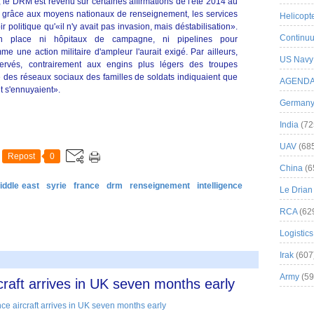
, le DRM est revenu sur certaines affirmations de l'été 2014 au
: grâce aux moyens nationaux de renseignement, les services
Helicopt
r politique qu'«il n'y avait pas invasion, mais déstabilisation».
Continuu
n place ni hôpitaux de campagne, ni pipelines pour
e une action militaire d'ampleur l'aurait exigé. Par ailleurs,
US Navy
ervés, contrairement aux engins plus légers des troupes
ce des réseaux sociaux des familles de soldats indiquaient que
AGEND
et s'ennuyaient».
German
India
(72
UAV
(68
Repost
0
China
(6
iddle east
syrie
france
drm
renseignement
intelligence
Le Drian
RCA
(62
Logistics
Irak
(607
Army
(59
craft arrives in UK seven months early