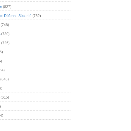
er
(827)
m Défense Sécurité
(782)
(748)
A
(730)
y
(726)
5)
5)
54)
(646)
9)
(615)
)
4)