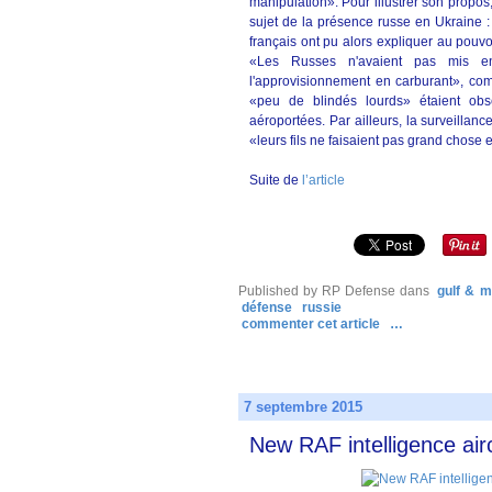
manipulation». Pour illustrer son propos
sujet de la présence russe en Ukraine 
français ont pu alors expliquer au pouvoi
«Les Russes n'avaient pas mis e
l'approvisionnement en carburant», comm
«peu de blindés lourds» étaient obs
aéroportées. Par ailleurs, la surveillan
«leurs fils ne faisaient pas grand chose 
Suite de
l’article
Published by RP Defense
dans
gulf & m
défense
russie
commenter cet article
…
7 septembre 2015
New RAF intelligence air