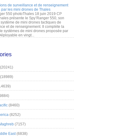
ions de surveillance et de renseignement
 par les mini drones de Thales
er 550 photoThales 18 juin 2019 CP
hales présente le Spy’Ranger 550, son
système de mini drones tactiques de
nce et de renseignement. Il complète la
 systèmes de mini drones proposée par
éployable en vingt...
ories
(20241)
(18989)
14639)
9884)
cific
(8460)
erica
(8252)
 Maghreb
(7157)
iddle East
(6838)