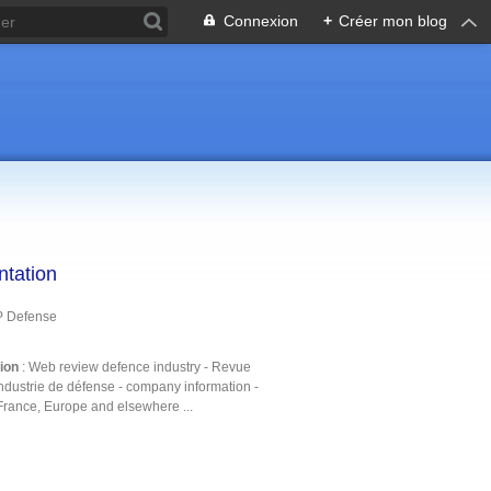
Connexion
+
Créer mon blog
ntation
P Defense
tion
: Web review defence industry - Revue
ndustrie de défense - company information -
France, Europe and elsewhere ...