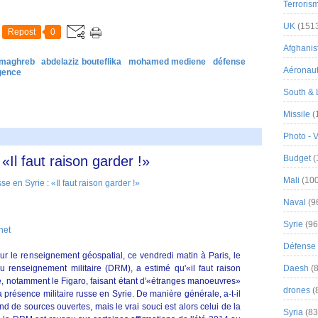
Terroris
UK
(151
Repost
0
Afghanist
 maghreb
abdelaziz bouteflika
mohamed mediene
défense
Aéronau
igence
South & 
Missile
(
Photo - 
«Il faut raison garder !»
Budget
(
Mali
(100
Naval
(9
Syrie
(96
het
Défense 
sur le renseignement géospatial, ce vendredi matin à Paris, le
u renseignement militaire (DRM), a estimé qu'«il faut raison
Daesh
(8
se, notamment le Figaro, faisant étant d'«étranges manoeuvres»
drones
(
 présence militaire russe en Syrie. De manière générale, a-t-il
de sources ouvertes, mais le vrai souci est alors celui de la
Syria
(83