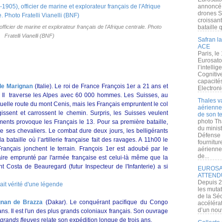
annoncé l
drones S
croissan
icier de marine et explorateur français de l'Afrique centrale. Photo
bataille q
Fratelli Vianelli (BNF)
Safran la
ACE
Paris, le
Eurosato
l’intelli
Cognitive
capacité
e de Marignan
(Italie). Le roi de France François 1er a 21 ans et
Electroni
. Il traverse les Alpes avec 60 000 hommes. Les Suisses, au
Thales v
ituelle route du mont Cenis, mais les Français empruntent le col
aérienne 
ssent et carrossent le chemin. Surpris, les Suisses veulent
de son te
photo Th
ents provoque les Français le 13. Pour sa première bataille,
du minist
e ses chevaliers. Le combat dure deux jours, les belligérants
Défense 
 bataille où l’artillerie française fait des ravages. A 11h00 le
fournitu
ançais jonchent le terrain. François 1er est adoubé par le
aérienne
de...
aire emprunté par l'armée française est celui-là même que la
nt Costa de Beauregard (futur Inspecteur de l'Infanterie) a si
EUROSAT
ATTEND
Depuis 2
rait vérité d'une légende
les muta
de la Sé
nan de Brazza
(Dakar). Le conquérant pacifique du Congo
accélérat
d’un nouv
s. Il est l'un des plus grands coloniaux français. Son ouvrage
 grands fleuves
relate son expédition longue de trois ans.