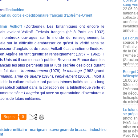
Collecte 
sang vers
22.06.20
nt l’
Indochine
nationale
part du corps expéditionnaire français d’Extrême-Orient
collecte
armées s
Invalide
dimir Volkoff
(Dordogne). Les britanniques ont encore le
annuel,..
ais avaient Volkoff. Ecrivain français (né à Paris en 1932)
très nombreux ouvrages sur le monde du renseignement, la
Le Forum
source: 
le sur la difficulté d’embrasser ce qu’est la vérité sans se
l’initiat
sseur d’anglais et de russe, Volkoff était chrétien orthodoxe.
de la DC
en Algérie en tant qu’officier renseignement (1957 – 1962). Il
l’Armée 
ts-Unis où il commence à publier. Revenu en France dans les
(Structur
opération
ançais les plus pertinents sur la lutte secrète des blocs durant
t fait date :
le retournement
(1979),
le montage
(1982 grand
Bourget 
hélicopt
ormation, arme de guerre
(1984),
l’enlèvement
(2000)… Mort à
18.06.20
chir la culture militaire tant par les thèmes traités tout au long
53ème éd
réable.Il publiait dans la collection de la bibliothèque verte et
l’Aérona
 fameuse série
Langelot
qui avec sa quarantaine d’aventures a
de découv
hélicopt
ons de futurs militaires.
du minist
Le futur
se prépa
Repost
0
photo Th
IVEN, la 
mise en r
histoire militaire
marignan
savorgnan de brazza
indochine
de la dé
nt
Avec IVEN