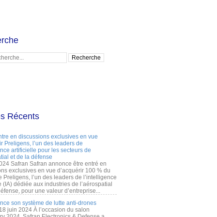
rche
es Récents
ntre en discussions exclusives en vue
r Preligens, l’un des leaders de
gence artificielle pour les secteurs de
tial et de la défense
2024 Safran Safran annonce être entré en
ons exclusives en vue d’acquérir 100 % du
e Preligens, l’un des leaders de l’intelligence
lle (IA) dédiée aux industries de l’aérospatial
défense, pour une valeur d’entreprise...
ance son système de lutte anti-drones
 18 juin 2024 À l’occasion du salon
ry 2024, Safran Electronics & Defense a