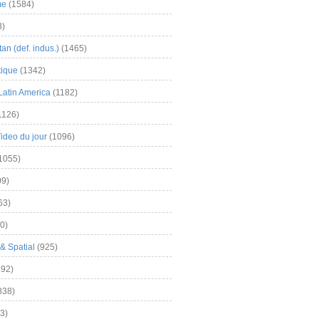
me
(1584)
3)
an (def. indus.)
(1465)
tique
(1342)
Latin America
(1182)
1126)
Video du jour
(1096)
1055)
9)
63)
0)
& Spatial
(925)
92)
838)
3)