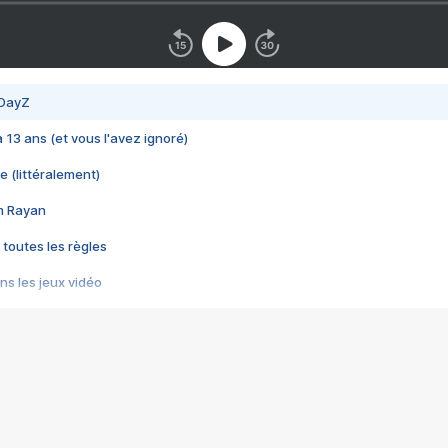
 DayZ
 a 13 ans (et vous l'avez ignoré)
e (littéralement)
im Rayan
 toutes les règles
s les jeux vidéo
us choquant de Rockstar ? - Le scandale BULLY
e plus moche de Steam
du RÊVE tourne au CAUCHEMAR
pendant 8 heures