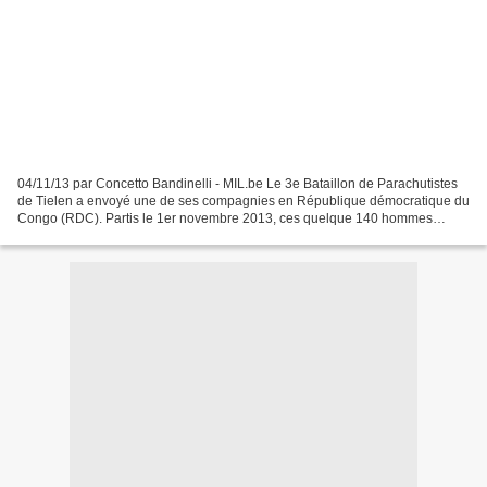
04/11/13 par Concetto Bandinelli - MIL.be Le 3e Bataillon de Parachutistes
de Tielen a envoyé une de ses compagnies en République démocratique du
Congo (RDC). Partis le 1er novembre 2013, ces quelque 140 hommes
seront déployés pour un exercice organisé...