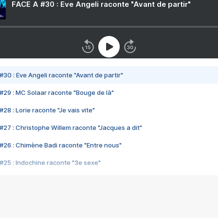
FACE A #30 : Eve Angeli raconte "Avant de partir"
#30 : Eve Angeli raconte "Avant de partir"
#29 : MC Solaar raconte "Bouge de là"
28 : Lorie raconte "Je vais vite"
#27 : Christophe Willem raconte "Jacques a dit"
#26 : Chimène Badi raconte "Entre nous"
#25 : Indochine raconte "3e sexe"
#24 : Zaho raconte "C'est chelou"
#23 : Patrick Bruel raconte "Au café des délices"
#22 : Kyo raconte "Le chemin"