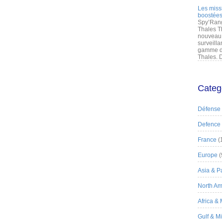
Les miss
boostées
Spy’Rang
Thales T
nouveau 
surveilla
gamme de
Thales. D
Categ
Défense
Defence
France
(
Europe
(
Asia & Pa
North Am
Africa &
Gulf & M