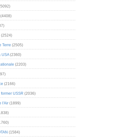
(5092)
(4408)
37)
(2524)
 Terre
(2505)
& USA
(2360)
ationale
(2203)
97)
ce
(2166)
& former USSR
(2036)
l'Air
(1899)
1838)
1760)
OTAN
(1584)