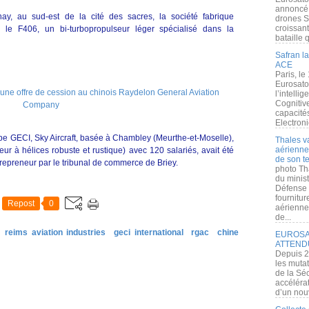
annoncé l
y, au sud-est de la cité des sacres, la société fabrique
drones S
croissan
 le F406, un bi-turbopropulseur léger spécialisé dans la
bataille q
Safran la
ACE
Paris, le
Eurosato
l’intelli
Cognitive
capacité
Electroni
oupe GECI, Sky Aircraft, basée à Chambley (Meurthe-et-Moselle),
Thales v
aérienne 
eur à hélices robuste et rustique) avec 120 salariés, avait été
de son te
e repreneur par le tribunal de commerce de Briey.
photo Th
du minist
Défense 
fournitu
Repost
0
aérienne
de...
reims aviation industries
geci international
rgac
chine
EUROSAT
ATTEND
Depuis 2
les muta
de la Sé
accélérat
d’un nouv