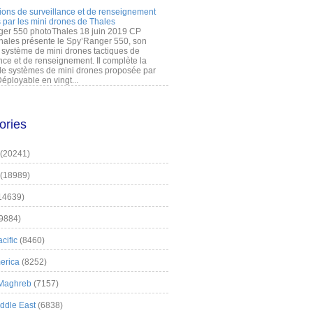
ions de surveillance et de renseignement
 par les mini drones de Thales
er 550 photoThales 18 juin 2019 CP
hales présente le Spy’Ranger 550, son
système de mini drones tactiques de
nce et de renseignement. Il complète la
 systèmes de mini drones proposée par
éployable en vingt...
ories
(20241)
(18989)
14639)
9884)
cific
(8460)
erica
(8252)
 Maghreb
(7157)
iddle East
(6838)