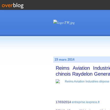
19 mars 2014
Reims Aviation Indust
chinois Raydelon Genera
17/03/2014
entreprise.lexpress.fr