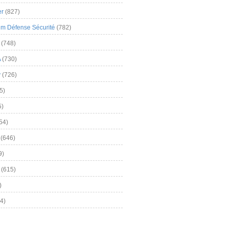
er
(827)
m Défense Sécurité
(782)
(748)
A
(730)
y
(726)
5)
5)
54)
(646)
9)
(615)
)
4)