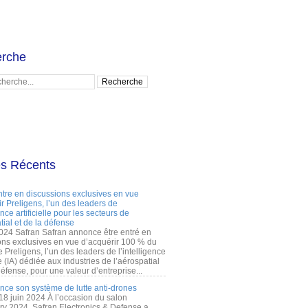
rche
es Récents
ntre en discussions exclusives en vue
r Preligens, l’un des leaders de
gence artificielle pour les secteurs de
tial et de la défense
2024 Safran Safran annonce être entré en
ons exclusives en vue d’acquérir 100 % du
e Preligens, l’un des leaders de l’intelligence
lle (IA) dédiée aux industries de l’aérospatial
défense, pour une valeur d’entreprise...
ance son système de lutte anti-drones
 18 juin 2024 À l’occasion du salon
ry 2024, Safran Electronics & Defense a