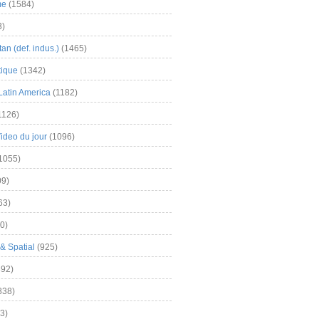
me
(1584)
3)
an (def. indus.)
(1465)
tique
(1342)
Latin America
(1182)
1126)
Video du jour
(1096)
1055)
9)
63)
0)
& Spatial
(925)
92)
838)
3)