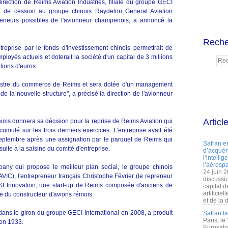
ection de Reims Aviation Industries, filiale du groupe GECI
re de cession au groupe chinois Raydelon General Aviation
neurs possibles de l'avionneur champenois, a annoncé la
Reche
treprise par le fonds d'investissement chinois permettrait de
loyés actuels et doterait la société d'un capital de 3 millions
llions d'euros.
egistre du commerce de Reims et sera dotée d'un management
 de la nouvelle structure", a précisé la direction de l'avionneur
Articl
ims donnera sa décision pour la reprise de Reims Aviation qui
cumulé sur les trois derniers exercices. L'entreprise avait été
septembre après une assignation par le parquet de Reims qui
Safran e
suite à la saisine du comité d'entreprise.
d’acquéri
l’intelli
l’aérospa
ny qui propose le meilleur plan social, le groupe chinois
24 juin 
AVIC), l'entrepreneur français Christophe Février (le repreneur
discussi
ASI Innovation, une start-up de Reims composée d'anciens de
capital d
artificie
se du constructeur d'avions rémois.
et de la 
 dans le giron du groupe GECI International en 2008, a produit
Safran l
Paris, le
 en 1933.
Eurosato