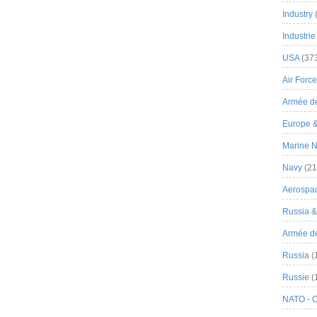
Industry
Industrie
USA
(37
Air Force
Armée de
Europe 
Marine N
Navy
(21
Aerospa
Russia 
Armée de 
Russia
(
Russie
(
NATO - 