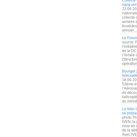
Collecte 
sang vers
22.06.20
nationale
collecte
armées s
Invalide
annuel,..
Le Forum
source: 
l’initiat
de la DC
l’Armée 
(Structur
opération
Bourget 
hélicopt
18.06.20
53ème éd
l’Aérona
de découv
hélicopt
du minist
Le futur
se prépa
photo Th
IVEN, la 
mise en r
de la dé
Avec IVEN