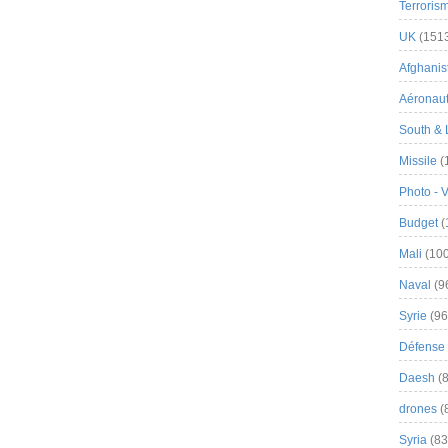
Terroris
UK
(151
Afghanist
Aéronau
South & 
Missile
(
Photo - 
Budget
(
Mali
(100
Naval
(9
Syrie
(96
Défense 
Daesh
(8
drones
(
Syria
(83