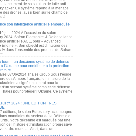
e lancement de sa solution de lutte anti-
kyjacker. Ce système répond à la menace
te des drones, aussi bien sur le champ de
u’à...
nce son intelligence artificielle embarquée
 19 juin 2024 À l’occasion du salon
ry 2024, Safran Electronics & Defense lance
gence artificielle ACE, pour « Advanced
 Engine ». Son objectif est d’intégrer des
s IA dans l’ensemble des produits de Safran
cs...
a fournir un deuxième système de défense
à l’Ukraine pour contribuer à la protection
rritoire
ales 07/06/2024 Thales Group Sous l’égide
ère des Armées français, le ministère de la
ukrainien a signé un contrat pour la
re d’un second système complet de défense
 Thales pour protéger l’Ukraine. Ce système
ORY 2024 : UNE ÉDITION TRÈS
UE
7 éditions, le salon Eurosatory accompagne
tions mondiales du secteur de la Défense et
curité. Notre décennie est marquée par une
ion de l’histoire et l’instauration progressive
el ordre mondial. Ainsi, dans un...