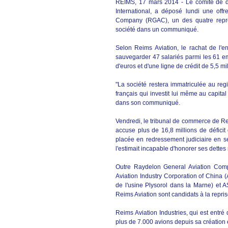
REIMS, 17 mars 2014 - Le comité de dir
International, a déposé lundi une off
Company (RGAC), un des quatre repre
société dans un communiqué.
Selon Reims Aviation, le rachat de l'en
sauvegarder 47 salariés parmi les 61 emp
d'euros et d'une ligne de crédit de 5,5 mi
"La société restera immatriculée au r
français qui investit lui même au capital
dans son communiqué.
Vendredi, le tribunal de commerce de Re
accuse plus de 16,8 millions de déficit 
placée en redressement judiciaire en 
l'estimait incapable d'honorer ses dettes 
Outre Raydelon General Aviation Compa
Aviation Industry Corporation of China (
de l'usine Plysorol dans la Marne) et 
Reims Aviation sont candidats à la repri
Reims Aviation Industries, qui est entré
plus de 7.000 avions depuis sa création