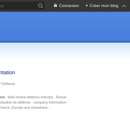
Connexion
+
Créer mon blog
ntation
P Defense
tion
: Web review defence industry - Revue
ndustrie de défense - company information -
France, Europe and elsewhere ...