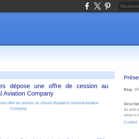
Prése
ries dépose une offre de cession au
Blog
: R
l Aviation Company
Descrip
du web i
news in 
Contact