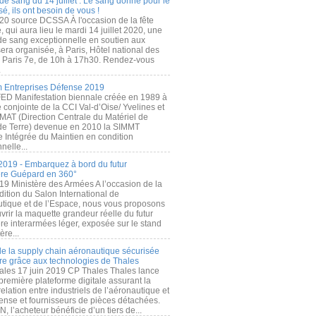
de sang du 14 juillet : Le sang donné pour le
é, ils ont besoin de vous !
20 source DCSSA À l'occasion de la fête
, qui aura lieu le mardi 14 juillet 2020, une
 de sang exceptionnelle en soutien aux
era organisée, à Paris, Hôtel national des
s Paris 7e, de 10h à 17h30. Rendez-vous
.
 Entreprises Défense 2019
FED Manifestation biennale créée en 1989 à
ive conjointe de la CCI Val-d’Oise/ Yvelines et
MAT (Direction Centrale du Matériel de
de Terre) devenue en 2010 la SIMMT
e Intégrée du Maintien en condition
nelle...
2019 - Embarquez à bord du futur
ère Guépard en 360°
19 Ministère des Armées A l’occasion de la
ition du Salon International de
utique et de l’Espace, nous vous proposons
rir la maquette grandeur réelle du futur
ère interarmées léger, exposée sur le stand
ère...
 de la supply chain aéronautique sécurisée
re grâce aux technologies de Thales
ales 17 juin 2019 CP Thales Thales lance
première plateforme digitale assurant la
elation entre industriels de l’aéronautique et
fense et fournisseurs de pièces détachées.
, l’acheteur bénéficie d’un tiers de...