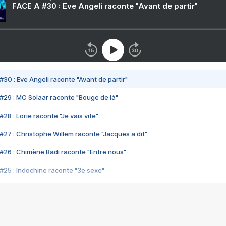
FACE A #30 : Eve Angeli raconte "Avant de partir"
#30 : Eve Angeli raconte "Avant de partir"
#29 : MC Solaar raconte "Bouge de là"
28 : Lorie raconte "Je vais vite"
#27 : Christophe Willem raconte "Jacques a dit"
#26 : Chimène Badi raconte "Entre nous"
#25 : Indochine raconte "3e sexe"
#24 : Zaho raconte "C'est chelou"
#23 : Patrick Bruel raconte "Au café des délices"
#22 : Kyo raconte "Le chemin"