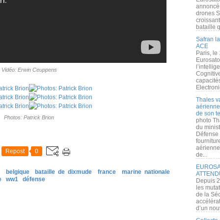
annoncé l
drones S
croissan
bataille q
Safran la
ACE
Paris, le
Eurosato
l’intelli
Vidéo: Erwin Ceuppens
Cognitive
capacité
Electroni
Thales v
aérienne 
de son te
Photos: Patrick Brion
photo Th
du minist
Défense 
fournitu
aérienne
Repost
0
de...
EUROSAT
belgique
bataille de dixmude
france
marine nationale
ATTEND
e
ww1
défense
Depuis 2
les muta
de la Sé
accélérat
d’un nouv