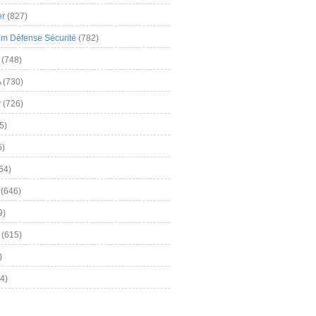
er
(827)
m Défense Sécurité
(782)
(748)
A
(730)
y
(726)
5)
5)
54)
(646)
9)
(615)
)
4)