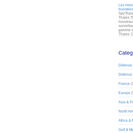
Les miss
boostées
Spy’Rang
Thales T
nouveau 
surveilla
gamme de
Thales. D
Categ
Défense
Defence
France
(
Europe
(
Asia & Pa
North Am
Africa &
Gulf & M