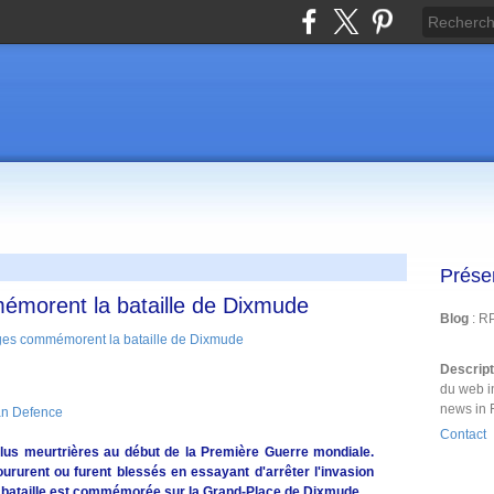
Prése
émorent la bataille de Dixmude
Blog
: R
Descrip
du web i
news in 
an Defence
Contact
plus meurtrières au début de la Première Guerre mondiale.
ururent ou furent blessés en essayant d'arrêter l'invasion
le bataille est commémorée sur la Grand-Place de Dixmude.