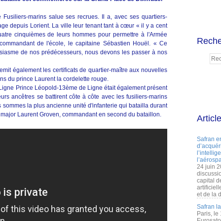
usiliers-marins salue ses recrues. Il a, avec ses quartiers-
ge depuis Lorient. La ville leur tenant tant à cœur « il y a cent
uatre cinquièmes de leurs hommes pour permettre à l'Armée
Reche
 commandant de l'école, le capitaine Sébastien Houël. « Ce
ousiasme de nos prédécesseurs, nous devons les passer à nos
mit également les certificats de quartier-maître aux nouvelles
ns du prince Laurent la cordelette rouge.
Ligne Prince Léopold-13ème de Ligne était également présent
urs ancêtres se battirent côte à côte avec les fusiliers-marins
 sommes la plus ancienne unité d'infanterie qui batailla durant
e major Laurent Groven, commandant en second du bataillon.
Articl
Safran e
d’acquéri
l’intelli
l’aérospa
24 juin 
discussi
capital d
artificie
et de la 
Safran l
Paris, le
Eurosato