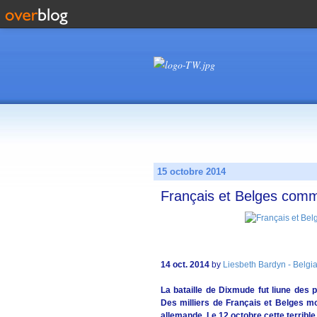
15 octobre 2014
Français et Belges comm
14 oct. 2014
by
Liesbeth Bardyn - Belgi
La bataille de Dixmude fut liune des 
Des milliers de Français et Belges mo
allemande. Le 12 octobre cette terrib