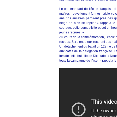
Le commandant de l'école française de F
maîtres nouvellement formés, fait le voya
ans nos ancêtres perdirent près des q
belge de bien se replier » rappela le
courage, cette combativité et cet enth
jeunes recrues. »
Au cours de la commémoration, l'école re
recrues. Six d'entre eux reçurent des mai
Un détachement du bataillon 12ème de 
aux côtés de la délégation française. Le
lors de cette bataille de Dixmude. « Nous
toute la campagne de l'Yser » rappela l