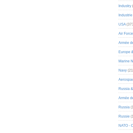
Industry
Industrie
USA
(37
Air Force
Armée de
Europe 
Marine N
Navy
(21
Aerospa
Russia 
Armée de 
Russia
(
Russie
(
NATO - 