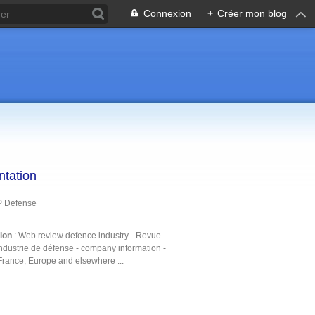
Connexion
+
Créer mon blog
ntation
P Defense
tion
: Web review defence industry - Revue
ndustrie de défense - company information -
France, Europe and elsewhere ...