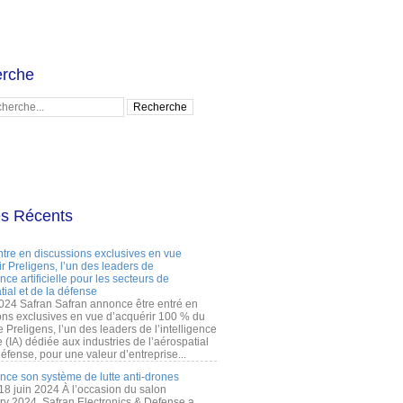
rche
es Récents
ntre en discussions exclusives en vue
r Preligens, l’un des leaders de
gence artificielle pour les secteurs de
tial et de la défense
2024 Safran Safran annonce être entré en
ons exclusives en vue d’acquérir 100 % du
e Preligens, l’un des leaders de l’intelligence
lle (IA) dédiée aux industries de l’aérospatial
défense, pour une valeur d’entreprise...
ance son système de lutte anti-drones
 18 juin 2024 À l’occasion du salon
ry 2024, Safran Electronics & Defense a