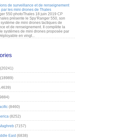
ions de surveillance et de renseignement
 par les mini drones de Thales
er 550 photoThales 18 juin 2019 CP
hales présente le Spy’Ranger 550, son
système de mini drones tactiques de
nce et de renseignement. Il complète la
 systèmes de mini drones proposée par
éployable en vingt...
ories
(20241)
(18989)
14639)
9884)
cific
(8460)
erica
(8252)
 Maghreb
(7157)
iddle East
(6838)