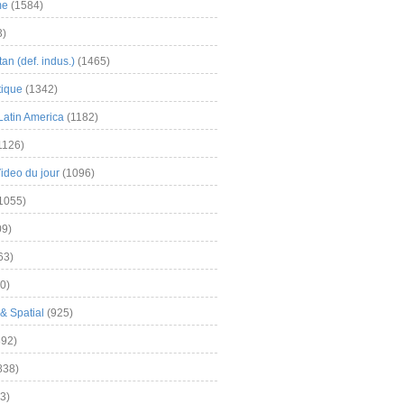
me
(1584)
3)
an (def. indus.)
(1465)
tique
(1342)
Latin America
(1182)
1126)
Video du jour
(1096)
1055)
9)
63)
0)
& Spatial
(925)
92)
838)
3)