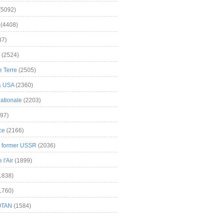
(5092)
(4408)
37)
(2524)
 Terre
(2505)
& USA
(2360)
ationale
(2203)
97)
ce
(2166)
& former USSR
(2036)
l'Air
(1899)
1838)
1760)
OTAN
(1584)