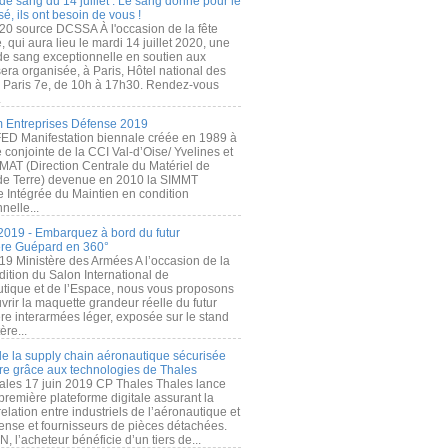
de sang du 14 juillet : Le sang donné pour le
é, ils ont besoin de vous !
20 source DCSSA À l'occasion de la fête
, qui aura lieu le mardi 14 juillet 2020, une
 de sang exceptionnelle en soutien aux
era organisée, à Paris, Hôtel national des
s Paris 7e, de 10h à 17h30. Rendez-vous
.
 Entreprises Défense 2019
FED Manifestation biennale créée en 1989 à
ive conjointe de la CCI Val-d’Oise/ Yvelines et
MAT (Direction Centrale du Matériel de
de Terre) devenue en 2010 la SIMMT
e Intégrée du Maintien en condition
nelle...
2019 - Embarquez à bord du futur
ère Guépard en 360°
19 Ministère des Armées A l’occasion de la
ition du Salon International de
utique et de l’Espace, nous vous proposons
rir la maquette grandeur réelle du futur
ère interarmées léger, exposée sur le stand
ère...
 de la supply chain aéronautique sécurisée
re grâce aux technologies de Thales
ales 17 juin 2019 CP Thales Thales lance
première plateforme digitale assurant la
elation entre industriels de l’aéronautique et
fense et fournisseurs de pièces détachées.
, l’acheteur bénéficie d’un tiers de...