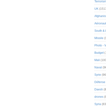
Terroris
UK
(151
Afghanist
Aéronau
South & 
Missile
(
Photo - 
Budget
(
Mali
(100
Naval
(9
Syrie
(96
Défense 
Daesh
(8
drones
(
Syria
(83