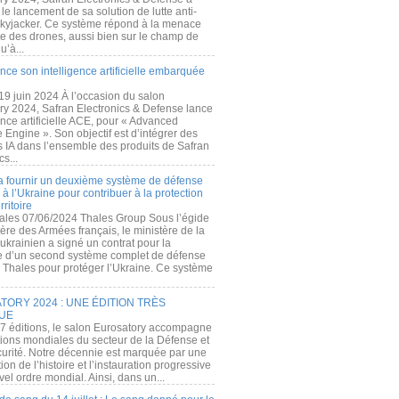
e lancement de sa solution de lutte anti-
kyjacker. Ce système répond à la menace
te des drones, aussi bien sur le champ de
u’à...
nce son intelligence artificielle embarquée
 19 juin 2024 À l’occasion du salon
ry 2024, Safran Electronics & Defense lance
gence artificielle ACE, pour « Advanced
 Engine ». Son objectif est d’intégrer des
s IA dans l’ensemble des produits de Safran
cs...
a fournir un deuxième système de défense
à l’Ukraine pour contribuer à la protection
rritoire
ales 07/06/2024 Thales Group Sous l’égide
ère des Armées français, le ministère de la
ukrainien a signé un contrat pour la
re d’un second système complet de défense
 Thales pour protéger l’Ukraine. Ce système
ORY 2024 : UNE ÉDITION TRÈS
UE
7 éditions, le salon Eurosatory accompagne
tions mondiales du secteur de la Défense et
curité. Notre décennie est marquée par une
ion de l’histoire et l’instauration progressive
el ordre mondial. Ainsi, dans un...