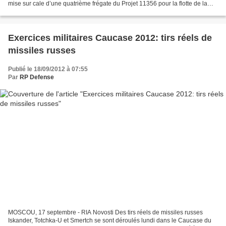
mise sur cale d’une quatrième frégate du Projet 11356 pour la flotte de la
mer Noire. Selon le représentant officiel...
Exercices militaires Caucase 2012: tirs réels de
missiles russes
Publié le 18/09/2012 à 07:55
Par
RP Defense
MOSCOU, 17 septembre - RIA Novosti Des tirs réels de missiles russes
Iskander, Totchka-U et Smertch se sont déroulés lundi dans le Caucase du