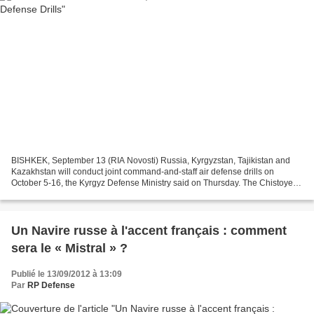
BISHKEK, September 13 (RIA Novosti) Russia, Kyrgyzstan, Tajikistan and
Kazakhstan will conduct joint command-and-staff air defense drills on
October 5-16, the Kyrgyz Defense Ministry said on Thursday. The Chistoye
Nebo (Clear Sky) 2012 exercise will be...
Un Navire russe à l'accent français : comment
sera le « Mistral » ?
Publié le 13/09/2012 à 13:09
Par
RP Defense