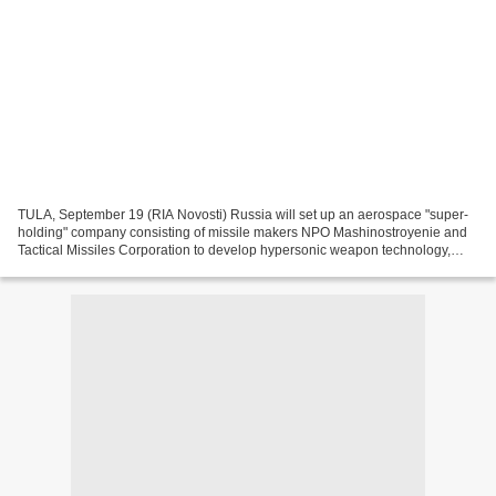
TULA, September 19 (RIA Novosti) Russia will set up an aerospace "super-
holding" company consisting of missile makers NPO Mashinostroyenie and
Tactical Missiles Corporation to develop hypersonic weapon technology,
Deputy Prime Minister Dmitry Rogozin...