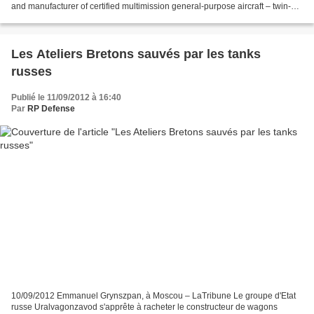
and manufacturer of certified multimission general-purpose aircraft – twin-
engine SKYCAR and single-engine REDBIRD,...
Les Ateliers Bretons sauvés par les tanks
russes
Publié le 11/09/2012 à 16:40
Par
RP Defense
10/09/2012 Emmanuel Grynszpan, à Moscou – LaTribune Le groupe d'Etat
russe Uralvagonzavod s'apprête à racheter le constructeur de wagons