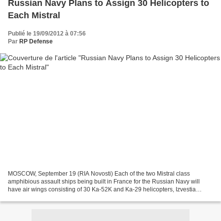
Russian Navy Plans to Assign 30 Helicopters to
Each Mistral
Publié le 19/09/2012 à 07:56
Par
RP Defense
MOSCOW, September 19 (RIA Novosti) Each of the two Mistral class
amphibious assault ships being built in France for the Russian Navy will
have air wings consisting of 30 Ka-52K and Ka-29 helicopters, Izvestia
newspaper reported on Wednesday. “These will...