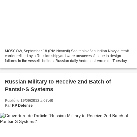
MOSCOW, September 18 (RIA Novosti) Sea trials of an Indian Navy aircraft
carrier refitted by a Russian shipyard were unsuccessful due to design
failures in the vessel's boilers, Russian daily Vedomosti wrote on Tuesday
quoting the shipyard's former director...
Russian Military to Receive 2nd Batch of
Pantsir-S Systems
Publié le 19/09/2012 à 07:40
Par
RP Defense