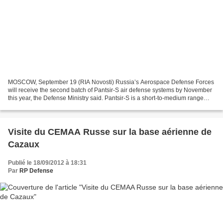
MOSCOW, September 19 (RIA Novosti) Russia’s Aerospace Defense Forces
will receive the second batch of Pantsir-S air defense systems by November
this year, the Defense Ministry said. Pantsir-S is a short-to-medium range
combined surface-to-air missile...
Visite du CEMAA Russe sur la base aérienne de
Cazaux
Publié le 18/09/2012 à 18:31
Par
RP Defense