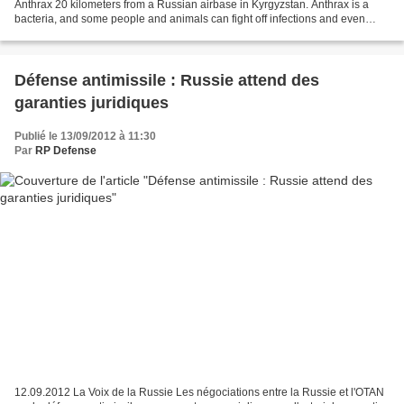
Anthrax 20 kilometers from a Russian airbase in Kyrgyzstan. Anthrax is a
bacteria, and some people and animals can fight off infections and even
develop an immunity. But there usually...
Défense antimissile : Russie attend des
garanties juridiques
Publié le 13/09/2012 à 11:30
Par
RP Defense
12.09.2012 La Voix de la Russie Les négociations entre la Russie et l'OTAN