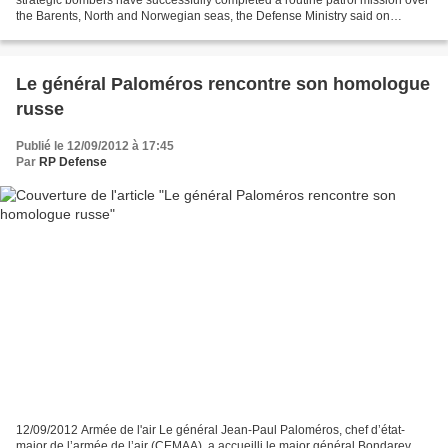
strategic bombers have successfully completed a routine patrol mission over
the Barents, North and Norwegian seas, the Defense Ministry said on
Wednesday. "Two Tu-95MS strategic bombers based...
Le général Paloméros rencontre son homologue
russe
Publié le 12/09/2012 à 17:45
Par
RP Defense
12/09/2012 Armée de l'air Le général Jean-Paul Paloméros, chef d’état-
major de l’armée de l’air (CEMAA), a accueilli le major général Bondarev