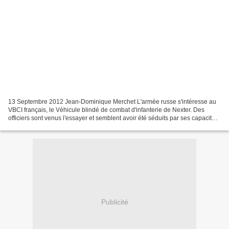
13 Septembre 2012 Jean-Dominique Merchet L'armée russe s'intéresse au
VBCI français, le Véhicule blindé de combat d'infanterie de Nexter. Des
officiers sont venus l'essayer et semblent avoir été séduits par ses capacités,
notamment en terme de vitesse....
Publicité