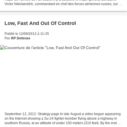
Victor Nikolaevitch, commandant en chef des forces aériennes russes, sur la
cité de l’air et base aérienne 117...
Low, Fast And Out Of Control
Publié le 12/09/2012 à 11:35
Par
RP Defense
September 12, 2012: Strategy page In late August a video began appearing
on the Internet showing a Su-24 fighter-bomber flying above a highway in
southern Russia, at an altitude of under 100 meters (310 feet). By the end of