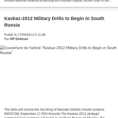
missile defense network protecting the Russian capital, former chief of the
Russian Strategic Missile Forces,...
Kavkaz-2012 Military Drills to Begin in South
Russia
Publié le 17/09/2012 à 11:48
Par
RP Defense
The drills will involve the live firing of Iskander ballistic missile systems
MOSCOW, September 17 (RIA Novosti) The Kavkaz-2012 strategic
command post exercises will begin in southern Russia on Monday, the