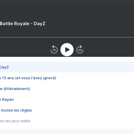
 Battle Royale - DayZ
 DayZ
 a 13 ans (et vous l'avez ignoré)
e (littéralement)
im Rayan
 toutes les règles
s les jeux vidéo
us choquant de Rockstar ? - Le scandale BULLY