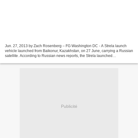
Jun. 27, 2013 by Zach Rosenberg – FG Washington DC - A Strela launch
vehicle launched from Baikonur, Kazakhstan, on 27 June, carrying a Russian
satellite. According to Russian news reports, the Strela launched
successfully, bringing a military radar satellite...
Publicité