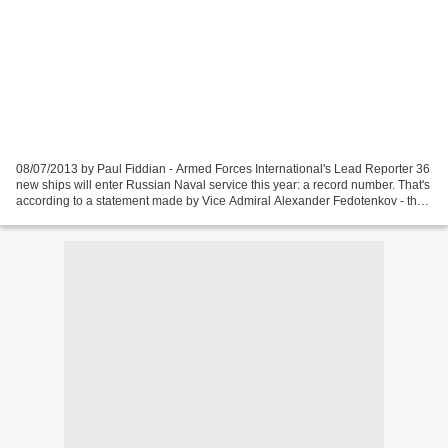
08/07/2013 by Paul Fiddian - Armed Forces International's Lead Reporter 36
new ships will enter Russian Naval service this year: a record number. That's
according to a statement made by Vice Admiral Alexander Fedotenkov - the
Deputy Commander-in-Chief...