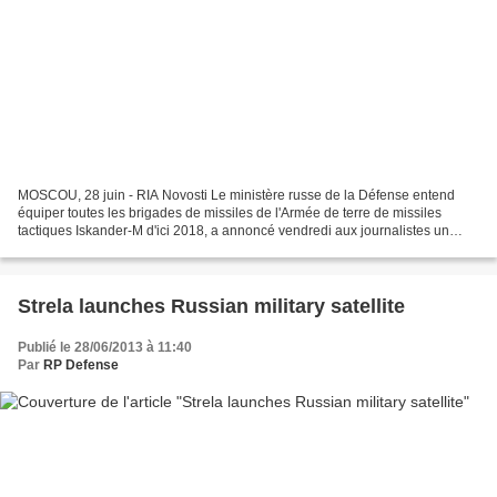
MOSCOU, 28 juin - RIA Novosti Le ministère russe de la Défense entend
équiper toutes les brigades de missiles de l'Armée de terre de missiles
tactiques Iskander-M d'ici 2018, a annoncé vendredi aux journalistes un
porte-parole du ministère se référant...
Strela launches Russian military satellite
Publié le 28/06/2013 à 11:40
Par
RP Defense