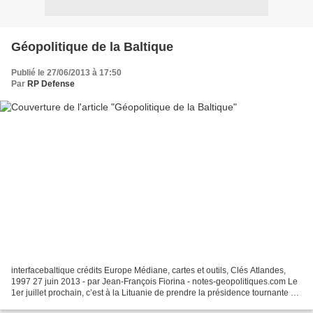
Géopolitique de la Baltique
Publié le 27/06/2013 à 17:50
Par
RP Defense
interfacebaltique crédits Europe Médiane, cartes et outils, Clés Atlandes,
1997 27 juin 2013 - par Jean-François Fiorina - notes-geopolitiques.com Le
1er juillet prochain, c’est à la Lituanie de prendre la présidence tournante de
l’Union européenne. À...