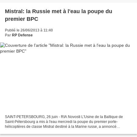
Mistral: la Russie met à l'eau la poupe du
premier BPC
Publié le 26/06/2013 à 11:40
Par
RP Defense
SAINT-PETERSBOURG, 26 juin - RIA Novosti L'Usine de la Baltique de
Saint-Pétersbourg a mis à l'eau mercredi la poupe du premier porte-
hélicoptères de classe Mistral destiné à la Marine russe, a annoncé
Alexandre Voznessenski, directeur général des chantiers...