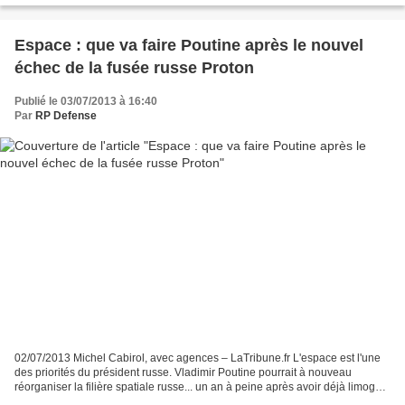
Espace : que va faire Poutine après le nouvel
échec de la fusée russe Proton
Publié le 03/07/2013 à 16:40
Par
RP Defense
02/07/2013 Michel Cabirol, avec agences – LaTribune.fr L'espace est l'une
des priorités du président russe. Vladimir Poutine pourrait à nouveau
réorganiser la filière spatiale russe... un an à peine après avoir déjà limogé
des hauts responsables de l'Agence...