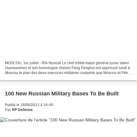
MOSCOU, 1er juillet - RIA Novosti Le chef d'état-major général russe Valeri
Guerassimov et son homologue chinois Fang Fenghui ont approuvé lundi à
Moscou le plan des deux exercices militaires conjoints que Moscou et Pékin
ont convenu de tenir en 2013....
100 New Russian Military Bases To Be Built
Publié le 29/06/2013 à 16:40
Par
RP Defense