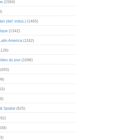
me
(1584)
3)
an (def. indus.)
(1465)
tique
(1342)
Latin America
(1182)
1126)
Video du jour
(1096)
1055)
9)
63)
0)
& Spatial
(925)
92)
838)
3)