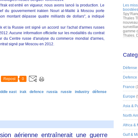
'Irak est entré en vigueur, nous avons lancé la production. Le
Les miss
boostées
hef du gouvernement irakien Nouri al-Maliki à Moscou porte
Spy’Rang
, son montant dépasse quatre milliards de dollars", a indiqué
Thales T
nouveau 
surveilla
ak et la Russie ont signé un accord sur l'achat d'armes russes
gamme de
2012. Aucune information officielle sur les modalités du contrat
Thales. D
ur du Centre russe d'analyse du commerce mondial d'armes,
contrat signé par Moscou en 2012.
Categ
Défense
Defence
Repost
0
France
(
iddle east
irak
defence
russia
russie
industry
défense
Europe
(
Asia & Pa
North Am
Africa &
sion aérienne entraînerait une guerre
Gulf & M