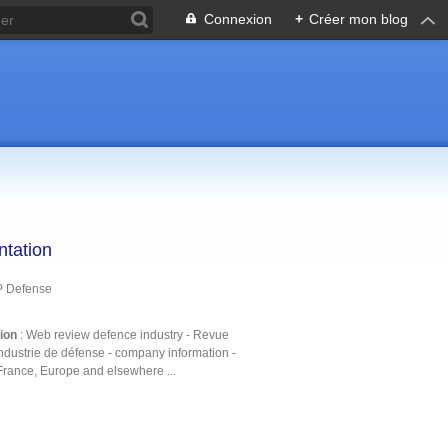
Connexion
+
Créer mon blog
ntation
P Defense
tion
: Web review defence industry - Revue
ndustrie de défense - company information -
France, Europe and elsewhere ...