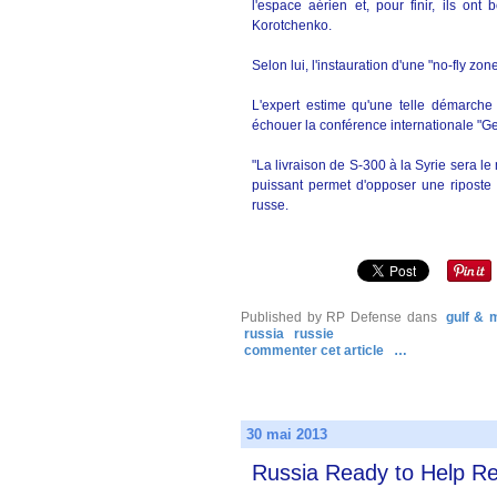
l'espace aérien et, pour finir, ils on
Korotchenko.
Selon lui, l'instauration d'une "no-fly zon
L'expert estime qu'une telle démarche 
échouer la conférence internationale "G
"La livraison de S-300 à la Syrie sera le
puissant permet d'opposer une riposte 
russe.
Published by RP Defense
dans
gulf & 
russia
russie
commenter cet article
…
30 mai 2013
Russia Ready to Help Re