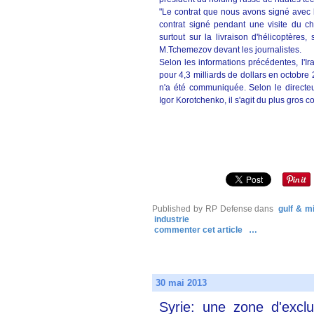
"Le contrat que nous avons signé avec l
contrat signé pendant une visite du c
surtout sur la livraison d'hélicoptères
M.Tchemezov devant les journalistes.
Selon les informations précédentes, l'Ir
pour 4,3 milliards de dollars en octobre 
n'a été communiquée. Selon le directe
Igor Korotchenko, il s'agit du plus gros 
Published by RP Defense
dans
gulf & m
industrie
commenter cet article
…
30 mai 2013
Syrie: une zone d'exclu