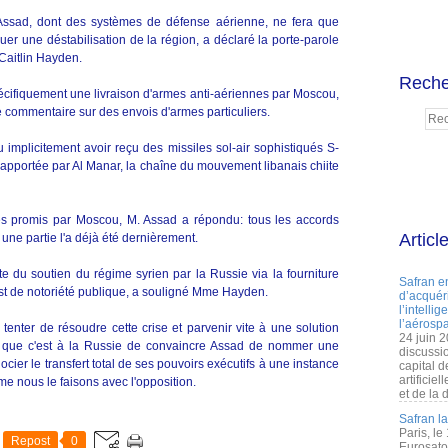
Assad, dont des systèmes de défense aérienne, ne fera que
uer une déstabilisation de la région, a déclaré la porte-parole
Caitlin Hayden.
Reche
ifiquement une livraison d'armes anti-aériennes par Moscou,
de commentaire sur des envois d'armes particuliers.
implicitement avoir reçu des missiles sol-air sophistiqués S-
rapportée par Al Manar, la chaîne du mouvement libanais chiite
iles promis par Moscou, M. Assad a répondu: tous les accords
Articl
une partie l'a déjà été dernièrement.
te du soutien du régime syrien par la Russie via la fourniture
Safran e
st de notoriété publique, a souligné Mme Hayden.
d’acquéri
l’intelli
l’aérospa
enter de résoudre cette crise et parvenir vite à une solution
24 juin 
ant que c'est à la Russie de convaincre Assad de nommer une
discussi
ier le transfert total de ses pouvoirs exécutifs à une instance
capital d
artificie
e nous le faisons avec l'opposition.
et de la 
Safran l
Paris, le
Repost
0
Eurosato