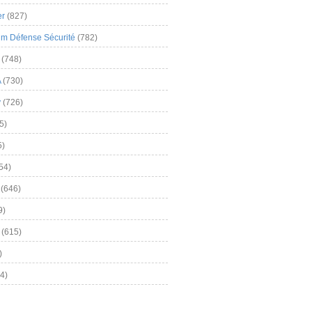
er
(827)
m Défense Sécurité
(782)
(748)
A
(730)
y
(726)
5)
5)
54)
(646)
9)
(615)
)
4)