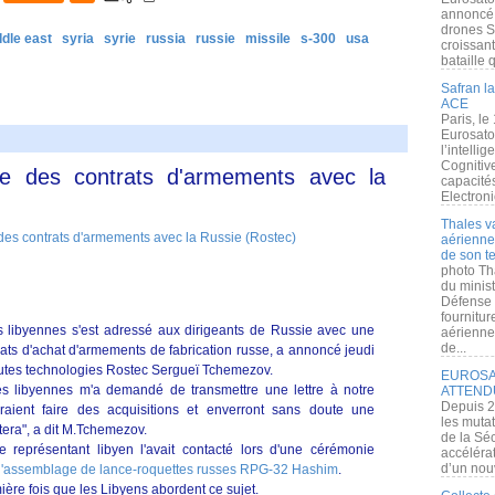
annoncé l
drones S
ddle east
syria
syrie
russia
russie
missile
s-300
usa
croissan
bataille q
Safran la
ACE
Paris, le
Eurosato
l’intelli
Cognitive
se des contrats d'armements avec la
capacité
Electroni
Thales v
aérienne 
de son te
photo Th
du minist
Défense 
fournitu
s libyennes s'est adressé aux dirigeants de Russie avec une
aérienne
de...
ats d'achat d'armements de fabrication russe, a annoncé jeudi
utes technologies Rostec Sergueï Tchemezov.
EUROSAT
tés libyennes m'a demandé de transmettre une lettre à notre
ATTEND
Depuis 2
udraient faire des acquisitions et enverront sans doute une
les muta
tera", a dit M.Tchemezov.
de la Sé
représentant libyen l'avait contacté lors d'une cérémonie
accélérat
d’un nouv
 d'assemblage de lance-roquettes russes RPG-32 Hashim
.
ère fois que les Libyens abordent ce sujet.