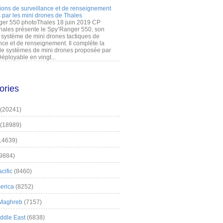
ions de surveillance et de renseignement
 par les mini drones de Thales
er 550 photoThales 18 juin 2019 CP
hales présente le Spy’Ranger 550, son
système de mini drones tactiques de
nce et de renseignement. Il complète la
 systèmes de mini drones proposée par
éployable en vingt...
ories
(20241)
(18989)
14639)
9884)
cific
(8460)
erica
(8252)
 Maghreb
(7157)
iddle East
(6838)