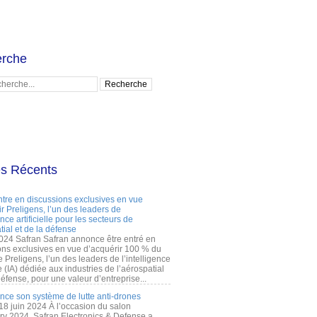
rche
es Récents
ntre en discussions exclusives en vue
r Preligens, l’un des leaders de
gence artificielle pour les secteurs de
tial et de la défense
2024 Safran Safran annonce être entré en
ons exclusives en vue d’acquérir 100 % du
e Preligens, l’un des leaders de l’intelligence
lle (IA) dédiée aux industries de l’aérospatial
défense, pour une valeur d’entreprise...
ance son système de lutte anti-drones
 18 juin 2024 À l’occasion du salon
ry 2024, Safran Electronics & Defense a