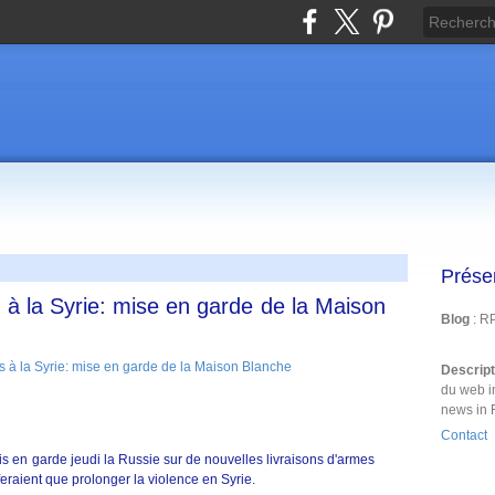
Prése
 à la Syrie: mise en garde de la Maison
Blog
: R
Descrip
du web i
news in 
Contact
n garde jeudi la Russie sur de nouvelles livraisons d'armes
feraient que prolonger la violence en Syrie.