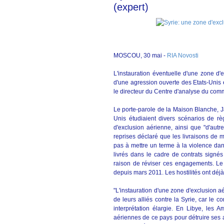
(expert)
MOSCOU, 30 mai -
RIA Novosti
L'instauration éventuelle d'une zone d'
d'une agression ouverte des Etats-Unis e
le directeur du Centre d'analyse du co
Le porte-parole de la Maison Blanche, J
Unis étudiaient divers scénarios de rè
d'exclusion aérienne, ainsi que "d'aut
reprises déclaré que les livraisons de m
pas à mettre un terme à la violence dan
livrés dans le cadre de contrats signés
raison de réviser ces engagements. Le co
depuis mars 2011. Les hostilités ont déjà
"L'instauration d'une zone d'exclusion aé
de leurs alliés contre la Syrie, car le c
interprétation élargie. En Libye, les
aériennes de ce pays pour détruire ses av