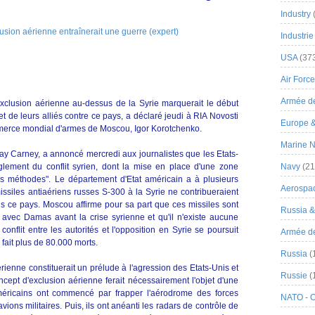
Industry
Industrie
USA
(37
Air Force
Armée de
exclusion aérienne au-dessus de la Syrie marquerait le début
t de leurs alliés contre ce pays, a déclaré jeudi à RIA Novosti
Europe 
mmerce mondial d'armes de Moscou, Igor Korotchenko.
Marine N
ay Carney, a annoncé mercredi aux journalistes que les Etats-
glement du conflit syrien, dont la mise en place d'une zone
Navy
(21
res méthodes". Le département d'Etat américain a à plusieurs
Aerospa
issiles antiaériens russes S-300 à la Syrie ne contribueraient
s ce pays. Moscou affirme pour sa part que ces missiles sont
Russia 
 avec Damas avant la crise syrienne et qu'il n'existe aucune
nflit entre les autorités et l'opposition en Syrie se poursuit
Armée de 
 fait plus de 80.000 morts.
Russia
(
rienne constituerait un prélude à l'agression des Etats-Unis et
Russie
(
oncept d'exclusion aérienne ferait nécessairement l'objet d'une
 Américains ont commencé par frapper l'aérodrome des forces
NATO - 
ions militaires. Puis, ils ont anéanti les radars de contrôle de