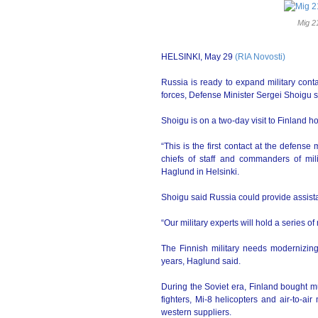
Mig 2
HELSINKI, May 29
(RIA Novosti)
Russia is ready to expand military cont
forces, Defense Minister Sergei Shoigu
Shoigu is on a two-day visit to Finland h
“This is the first contact at the defense 
chiefs of staff and commanders of mili
Haglund in Helsinki.
Shoigu said Russia could provide assista
“Our military experts will hold a series of
The Finnish military needs modernizing,
years, Haglund said.
During the Soviet era, Finland bought m
fighters, Mi-8 helicopters and air-to-air
western suppliers.