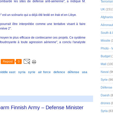
t bombardé les sites de défense anti-aérienne", a indiqué M.
Terroris
UK
(151
e" est un scénario qui a déjà été testé en Irak et en Libye.
Afghanist
pourrait être interprétée comme une tentative visant à faire
Aéronau
enève 2".
South & 
 moyen le plus efficace de contrecarrer ces projets. Ce système
Missile
(
foudroyante à toute agression aérienne", a conclu l'analyste
Photo - 
Budget
(
Repost
0
Mali
(100
Naval
(9
middle east
syria
syrie
air force
defence
défense
usa
Syrie
(96
Défense 
Daesh
(8
drones
(
arm Finnish Army – Defense Minister
Syria
(83