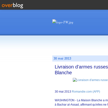
30 mai 2013
Livraison d'armes russes
Blanche
30 mai 2013
Romandie.com (AFP)
WASHINGTON - La Maison Blanche a mis e
à Bachar al-Assad, affirmant qu'elles ne 