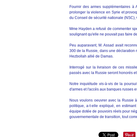
Fournir des armes supplémentaires à 
prolonger la violence en Syrie et provoq
du Conseil de sécurité nationale (NSC), 
Mme Hayden a refusé de commenter spéc
soulignant qu'elle ne pouvait pas faire 
Peu auparavant, M. Assad avait reconnu 
300 de la Russie, dans une déclaration 
Hezbollah allié de Damas.
Interrogé sur la livraison de ces miss
passés avec la Russie seront honorés et 
Notre inquiétude vis-à-vis de la poursui
d'armes et l'accès aux banques russes e
Nous voulons oeuvrer avec la Russie à t
politique, a-t-elle expliqué, en estim
équipe dotée de pouvoirs réels pour négoc
gouvernementale de transition, tout comm