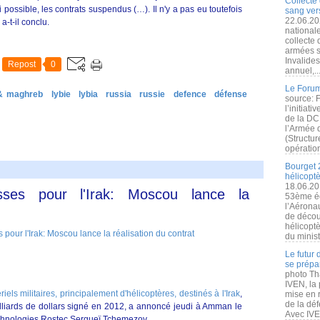
Collecte 
i possible, les contrats suspendus (…). Il n'y a pas eu toutefois
sang vers
22.06.20
a-t-il conclu.
nationale
collecte
armées s
Invalide
Repost
0
annuel,..
Le Forum
 & maghreb
lybie
lybia
russia
russie
defence
défense
source: 
l’initiat
de la DC
l’Armée 
(Structur
opération
Bourget 
hélicopt
18.06.20
russes pour l'Irak: Moscou lance la
53ème éd
l’Aérona
de découv
hélicopt
du minist
Le futur
se prépa
photo Th
IVEN, la 
els militaires, principalement d'hélicoptères, destinés à l'Irak
,
mise en r
de la dé
lliards de dollars signé en 2012, a annoncé jeudi à Amman le
Avec IVEN
echnologies Rostec Sergueï Tchemezov.