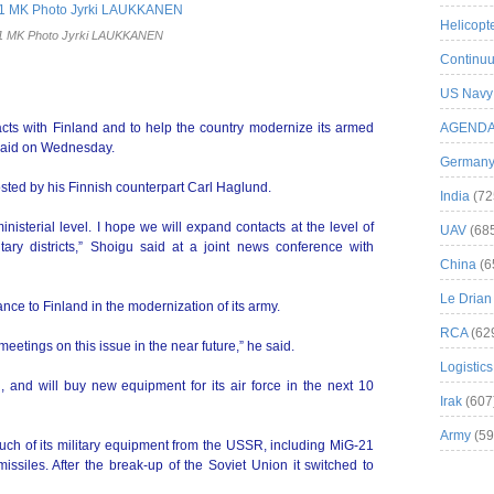
Helicopt
1 MK Photo Jyrki LAUKKANEN
Continuu
US Navy
acts with Finland and to help the country modernize its armed
AGEND
 said on Wednesday.
German
osted by his Finnish counterpart Carl Haglund.
India
(72
ministerial level. I hope we will expand contacts at the level of
UAV
(68
tary districts,” Shoigu said at a joint news conference with
China
(6
Le Drian
nce to Finland in the modernization of its army.
RCA
(62
 meetings on this issue in the near future,” he said.
Logistics
 and will buy new equipment for its air force in the next 10
Irak
(607
Army
(59
uch of its military equipment from the USSR, including MiG-21
 missiles. After the break-up of the Soviet Union it switched to