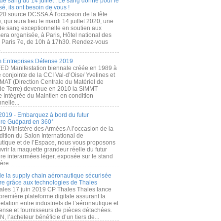
de sang du 14 juillet : Le sang donné pour le
é, ils ont besoin de vous !
20 source DCSSA À l'occasion de la fête
, qui aura lieu le mardi 14 juillet 2020, une
 de sang exceptionnelle en soutien aux
era organisée, à Paris, Hôtel national des
s Paris 7e, de 10h à 17h30. Rendez-vous
.
 Entreprises Défense 2019
FED Manifestation biennale créée en 1989 à
ive conjointe de la CCI Val-d’Oise/ Yvelines et
MAT (Direction Centrale du Matériel de
de Terre) devenue en 2010 la SIMMT
e Intégrée du Maintien en condition
nelle...
2019 - Embarquez à bord du futur
ère Guépard en 360°
19 Ministère des Armées A l’occasion de la
ition du Salon International de
utique et de l’Espace, nous vous proposons
rir la maquette grandeur réelle du futur
ère interarmées léger, exposée sur le stand
ère...
 de la supply chain aéronautique sécurisée
re grâce aux technologies de Thales
ales 17 juin 2019 CP Thales Thales lance
première plateforme digitale assurant la
elation entre industriels de l’aéronautique et
fense et fournisseurs de pièces détachées.
, l’acheteur bénéficie d’un tiers de...