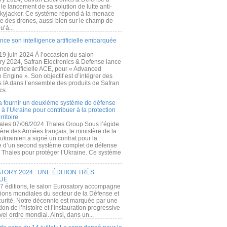
e lancement de sa solution de lutte anti-
kyjacker. Ce système répond à la menace
te des drones, aussi bien sur le champ de
u’à...
nce son intelligence artificielle embarquée
 19 juin 2024 À l’occasion du salon
ry 2024, Safran Electronics & Defense lance
gence artificielle ACE, pour « Advanced
 Engine ». Son objectif est d’intégrer des
s IA dans l’ensemble des produits de Safran
cs...
a fournir un deuxième système de défense
à l’Ukraine pour contribuer à la protection
rritoire
ales 07/06/2024 Thales Group Sous l’égide
ère des Armées français, le ministère de la
ukrainien a signé un contrat pour la
re d’un second système complet de défense
 Thales pour protéger l’Ukraine. Ce système
ORY 2024 : UNE ÉDITION TRÈS
UE
7 éditions, le salon Eurosatory accompagne
tions mondiales du secteur de la Défense et
curité. Notre décennie est marquée par une
ion de l’histoire et l’instauration progressive
el ordre mondial. Ainsi, dans un...