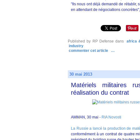
"Ils nous ont déjà demandé de rétablir, s
en attendant de négociations concrètes", 
Published by RP Defense
dans
africa
industry
commenter cet article
…
30 mai 2013
Matériels militaires 
réalisation du contrat
AMMAN, 30 mai -
RIA Novosti
La Russie a lancé la production de matéri
conformément à un contrat de quatre mi
président du holding russe de hautes t