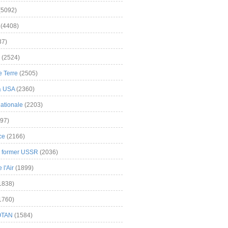
(5092)
(4408)
37)
(2524)
 Terre
(2505)
& USA
(2360)
ationale
(2203)
97)
ce
(2166)
& former USSR
(2036)
l'Air
(1899)
1838)
1760)
OTAN
(1584)