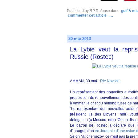
Published by RP Defense
dans
gulf & mi
commenter cet article
…
30 mai 2013
La Lybie veut la repri
Russie (Rostec)
AMMAN, 30 mai -
RIA Novosti
Un représentant des nouvelles autorité
proposition de renouvellement des contr
à Amman le chef du holding russe de ha
"Le représentant des nouvelles autori
président. Ils (les Libyens, ndlr) vo
délégation (à Moscou, ndlr). On en discu
Le patron de Rostec a déclaré que le 
d'inauguration
en Jordanie d'une usine
Selon M.Tchemezov, ce n'est pas la premi