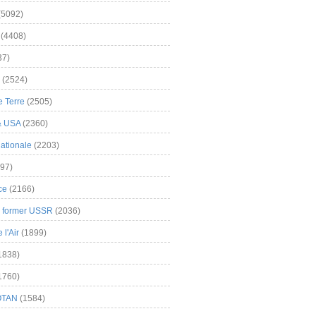
(5092)
(4408)
37)
(2524)
 Terre
(2505)
& USA
(2360)
ationale
(2203)
97)
ce
(2166)
& former USSR
(2036)
l'Air
(1899)
1838)
1760)
OTAN
(1584)