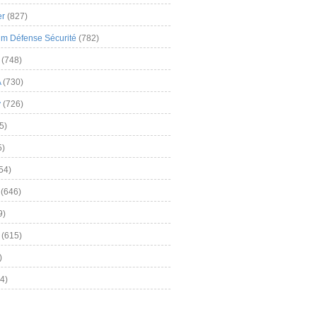
er
(827)
m Défense Sécurité
(782)
(748)
A
(730)
y
(726)
5)
5)
54)
(646)
9)
(615)
)
4)