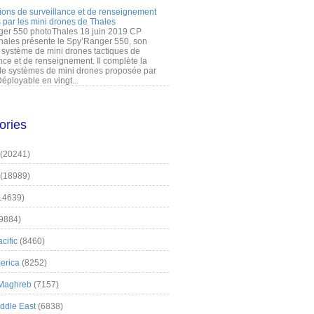
ions de surveillance et de renseignement
 par les mini drones de Thales
er 550 photoThales 18 juin 2019 CP
hales présente le Spy’Ranger 550, son
système de mini drones tactiques de
nce et de renseignement. Il complète la
 systèmes de mini drones proposée par
éployable en vingt...
ories
(20241)
(18989)
14639)
9884)
cific
(8460)
erica
(8252)
 Maghreb
(7157)
iddle East
(6838)