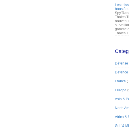
Les miss
boostées
Spy’Rang
Thales T
nouveau 
surveilla
gamme de
Thales. D
Categ
Défense
Defence
France
(
Europe
(
Asia & Pa
North Am
Africa &
Gulf & M