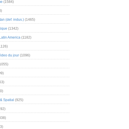
me
(1584)
3)
an (def. indus.)
(1465)
tique
(1342)
Latin America
(1182)
1126)
Video du jour
(1096)
1055)
9)
63)
0)
& Spatial
(925)
92)
838)
3)