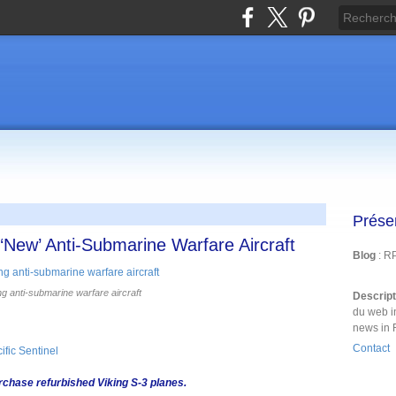
Prése
‘New’ Anti-Submarine Warfare Aircraft
Blog
: R
ng anti-submarine warfare aircraft
Descrip
du web i
news in 
Contact
fic Sentinel
rchase refurbished Viking S-3 planes.