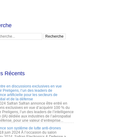
rche
es Récents
ntre en discussions exclusives en vue
r Preligens, l’un des leaders de
gence artificielle pour les secteurs de
tial et de la défense
2024 Safran Safran annonce être entré en
ons exclusives en vue d’acquérir 100 % du
e Preligens, l’un des leaders de l’intelligence
lle (IA) dédiée aux industries de l’aérospatial
défense, pour une valeur d’entreprise...
ance son système de lutte anti-drones
 18 juin 2024 À l’occasion du salon
ry 2024, Safran Electronics & Defense a