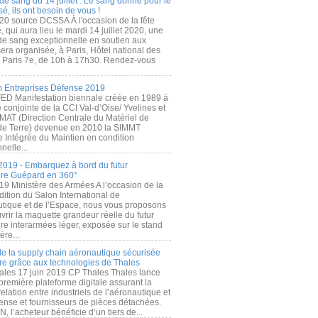
de sang du 14 juillet : Le sang donné pour le
é, ils ont besoin de vous !
20 source DCSSA À l'occasion de la fête
, qui aura lieu le mardi 14 juillet 2020, une
 de sang exceptionnelle en soutien aux
era organisée, à Paris, Hôtel national des
s Paris 7e, de 10h à 17h30. Rendez-vous
.
 Entreprises Défense 2019
FED Manifestation biennale créée en 1989 à
ive conjointe de la CCI Val-d’Oise/ Yvelines et
MAT (Direction Centrale du Matériel de
de Terre) devenue en 2010 la SIMMT
e Intégrée du Maintien en condition
nelle...
2019 - Embarquez à bord du futur
ère Guépard en 360°
19 Ministère des Armées A l’occasion de la
ition du Salon International de
utique et de l’Espace, nous vous proposons
rir la maquette grandeur réelle du futur
ère interarmées léger, exposée sur le stand
ère...
 de la supply chain aéronautique sécurisée
re grâce aux technologies de Thales
ales 17 juin 2019 CP Thales Thales lance
première plateforme digitale assurant la
elation entre industriels de l’aéronautique et
fense et fournisseurs de pièces détachées.
, l’acheteur bénéficie d’un tiers de...