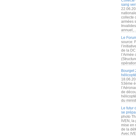
Collecte 
sang vers
22.06.20
nationale
collecte
armées s
Invalide
annuel,..
Le Forum
source: 
l’initiat
de la DC
l’Armée 
(Structur
opération
Bourget 
hélicopt
18.06.20
53ème éd
l’Aérona
de découv
hélicopt
du minist
Le futur
se prépa
photo Th
IVEN, la 
mise en r
de la dé
Avec IVEN