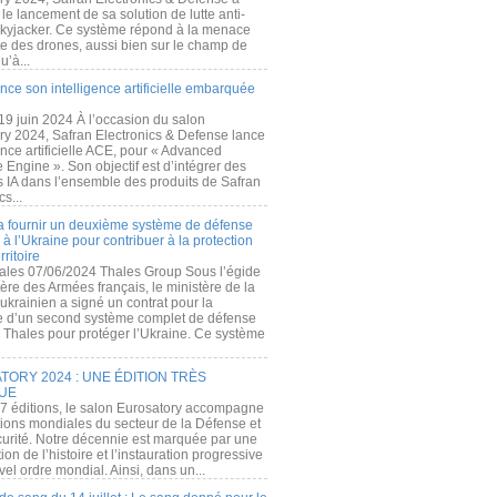
e lancement de sa solution de lutte anti-
kyjacker. Ce système répond à la menace
te des drones, aussi bien sur le champ de
u’à...
nce son intelligence artificielle embarquée
 19 juin 2024 À l’occasion du salon
ry 2024, Safran Electronics & Defense lance
gence artificielle ACE, pour « Advanced
 Engine ». Son objectif est d’intégrer des
s IA dans l’ensemble des produits de Safran
cs...
a fournir un deuxième système de défense
à l’Ukraine pour contribuer à la protection
rritoire
ales 07/06/2024 Thales Group Sous l’égide
ère des Armées français, le ministère de la
ukrainien a signé un contrat pour la
re d’un second système complet de défense
 Thales pour protéger l’Ukraine. Ce système
ORY 2024 : UNE ÉDITION TRÈS
UE
7 éditions, le salon Eurosatory accompagne
tions mondiales du secteur de la Défense et
curité. Notre décennie est marquée par une
ion de l’histoire et l’instauration progressive
el ordre mondial. Ainsi, dans un...