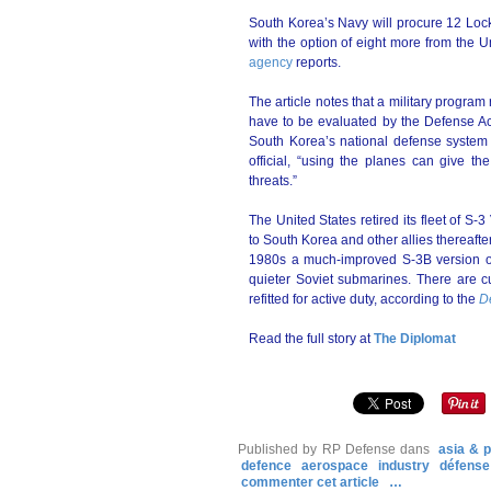
South Korea’s Navy will procure 12 Lock
with the option of eight more from the U
agency
reports.
The article notes that a military progra
have to be evaluated by the Defense Acq
South Korea’s national defense system
official, “using the planes can give th
threats.”
The United States retired its fleet of S-3
to South Korea and other allies thereafte
1980s a much-improved S-3B version of t
quieter Soviet submarines. There are c
refitted for active duty, according to the
D
Read the full story at
The Diplomat
Published by RP Defense
dans
asia & p
defence
aerospace
industry
défense
commenter cet article
…