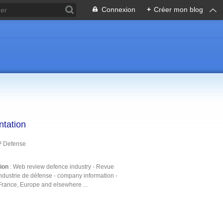
Connexion
+
Créer mon blog
ntation
P Defense
tion
: Web review defence industry - Revue
ndustrie de défense - company information -
France, Europe and elsewhere ...