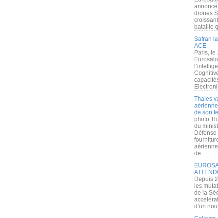
annoncé l
drones S
croissan
bataille q
Safran la
ACE
Paris, le
Eurosato
l’intelli
Cognitive
capacité
Electroni
Thales v
aérienne 
de son te
photo Th
du minist
Défense 
fournitu
aérienne
de...
EUROSAT
ATTEND
Depuis 2
les muta
de la Sé
accélérat
d’un nouv