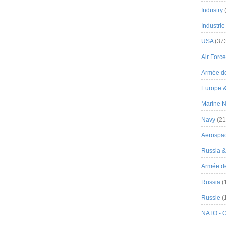
Industry
Industrie
USA
(37
Air Force
Armée de
Europe 
Marine N
Navy
(21
Aerospa
Russia 
Armée de 
Russia
(
Russie
(
NATO - 