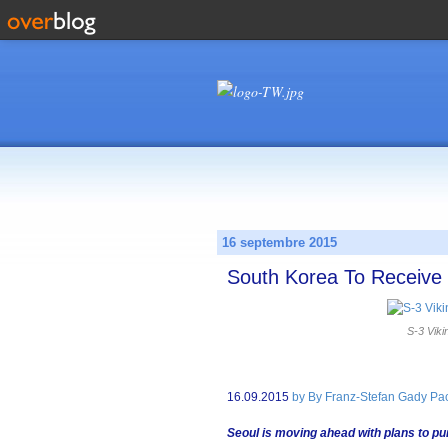
16 septembre 2015
South Korea To Receive 
S-3 Viki
16.09.2015
by By Franz-Stefan Gady Paci
Seoul is moving ahead with plans to pu