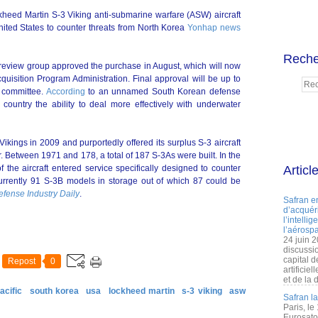
heed Martin S-3 Viking anti-submarine warfare (ASW) aircraft
nited States to counter threats from North Korea
Yonhap news
Reche
m review group approved the purchase in August, which will now
uisition Program Administration. Final approval will be up to
 committee.
According
to an unnamed South Korean defense
e country the ability to deal more effectively with underwater
 Vikings in 2009 and purportedly offered its surplus S-3 aircraft
r. Between 1971 and 178, a total of 187 S-3As were built. In the
he aircraft entered service specifically designed to counter
Articl
urrently 91 S-3B models in storage out of which 87 could be
efense Industry Daily
.
Safran e
d’acquéri
l’intelli
l’aérospa
24 juin 
discussi
capital d
Repost
0
artificie
et de la 
acific
south korea
usa
lockheed martin
s-3 viking
asw
Safran l
Paris, le
Eurosato