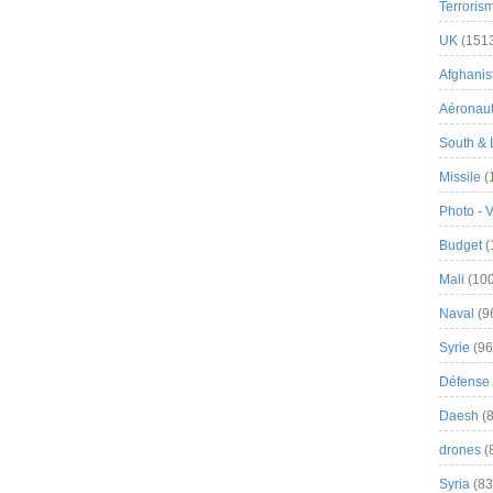
Terroris
UK
(151
Afghanist
Aéronau
South & 
Missile
(
Photo - 
Budget
(
Mali
(100
Naval
(9
Syrie
(96
Défense 
Daesh
(8
drones
(
Syria
(83