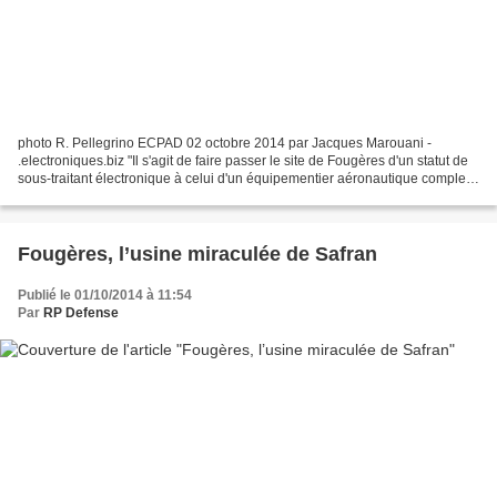
photo R. Pellegrino ECPAD 02 octobre 2014 par Jacques Marouani -
.electroniques.biz "Il s'agit de faire passer le site de Fougères d'un statut de
sous-traitant électronique à celui d'un équipementier aéronautique complet",
précise Jean-Paul Herteman,...
Fougères, l’usine miraculée de Safran
Publié le 01/10/2014 à 11:54
Par
RP Defense