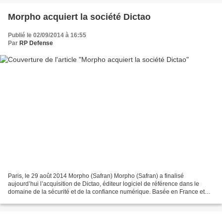
Morpho acquiert la société Dictao
Publié le 02/09/2014 à 16:55
Par
RP Defense
Paris, le 29 août 2014 Morpho (Safran) Morpho (Safran) a finalisé
aujourd’hui l’acquisition de Dictao, éditeur logiciel de référence dans le
domaine de la sécurité et de la confiance numérique. Basée en France et
employant 100 personnes, Dictao propose...