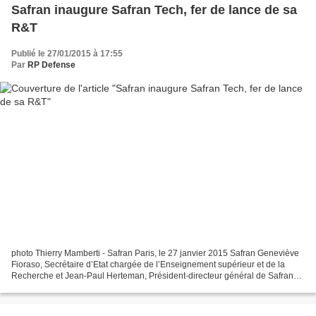
Safran inaugure Safran Tech, fer de lance de sa
R&T
Publié le 27/01/2015 à 17:55
Par
RP Defense
photo Thierry Mamberti - Safran Paris, le 27 janvier 2015 Safran Geneviève
Fioraso, Secrétaire d’Etat chargée de l’Enseignement supérieur et de la
Recherche et Jean-Paul Herteman, Président-directeur général de Safran
ont inauguré ce jour Safran Tech,...