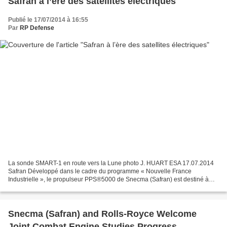
Safran à l’ère des satellites électriques
Publié le 17/07/2014 à 16:55
Par
RP Defense
La sonde SMART-1 en route vers la Lune photo J. HUART ESA 17.07.2014
Safran Développé dans le cadre du programme « Nouvelle France
Industrielle », le propulseur PPS®5000 de Snecma (Safran) est destiné à
équiper les futures générations de satellites à...
Snecma (Safran) and Rolls-Royce Welcome
Joint Combat Engine Studies Progress