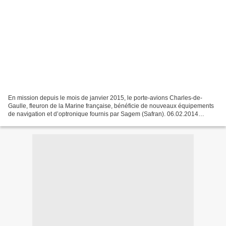
En mission depuis le mois de janvier 2015, le porte-avions Charles-de-
Gaulle, fleuron de la Marine française, bénéficie de nouveaux équipements
de navigation et d’optronique fournis par Sagem (Safran). 06.02.2014
Sagem (Safran) Capable d’embarquer une...