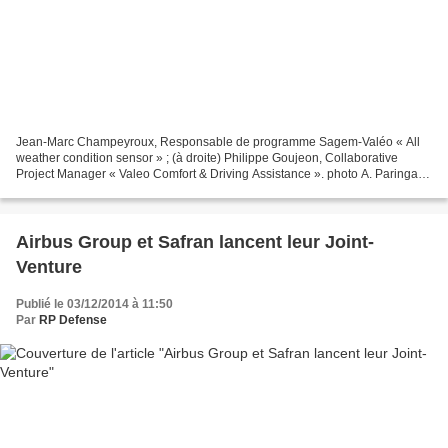
Jean-Marc Champeyroux, Responsable de programme Sagem-Valéo « All
weather condition sensor » ; (à droite) Philippe Goujeon, Collaborative
Project Manager « Valeo Comfort & Driving Assistance ». photo A. Paringaux
/ Safran 30 novembre 2014 par Pascal Coutance...
Airbus Group et Safran lancent leur Joint-
Venture
Publié le 03/12/2014 à 11:50
Par
RP Defense