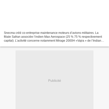
Snecma créé co-entreprise maintenance moteurs d’avions militaires. La
filiale Safran associée l’indien Max Aerospace (25 % 75 % respectivement
capital). L’activité concerne notamment Mirage 2000H «Vajra » de l’Indian
Air Force. 26/11/2014 Patrick de Jacquelot...
Publicité