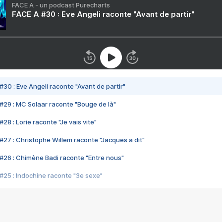
FACE A - un podcast Purecharts
FACE A #30 : Eve Angeli raconte "Avant de partir"
#30 : Eve Angeli raconte "Avant de partir"
#29 : MC Solaar raconte "Bouge de là"
28 : Lorie raconte "Je vais vite"
#27 : Christophe Willem raconte "Jacques a dit"
#26 : Chimène Badi raconte "Entre nous"
#25 : Indochine raconte "3e sexe"
#24 : Zaho raconte "C'est chelou"
#23 : Patrick Bruel raconte "Au café des délices"