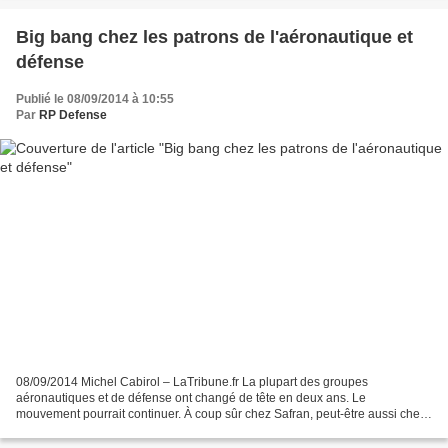
Big bang chez les patrons de l'aéronautique et
défense
Publié le 08/09/2014 à 10:55
Par
RP Defense
08/09/2014 Michel Cabirol – LaTribune.fr La plupart des groupes
aéronautiques et de défense ont changé de tête en deux ans. Le
mouvement pourrait continuer. À coup sûr chez Safran, peut-être aussi chez
Nexter et MBDA. A l'ombre des "Big boss" en place,...