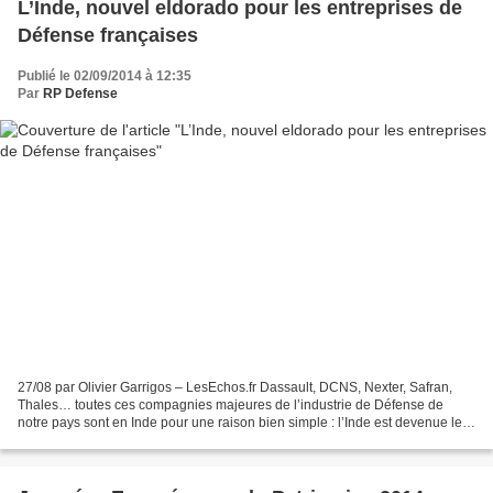
L’Inde, nouvel eldorado pour les entreprises de
Défense françaises
Publié le 02/09/2014 à 12:35
Par
RP Defense
27/08 par Olivier Garrigos – LesEchos.fr Dassault, DCNS, Nexter, Safran,
Thales… toutes ces compagnies majeures de l’industrie de Défense de
notre pays sont en Inde pour une raison bien simple : l’Inde est devenue le
premier importateur mondial d’armes...