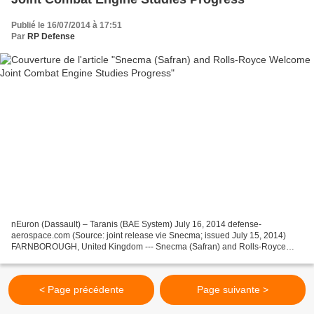
Publié le 16/07/2014 à 17:51
Par
RP Defense
nEuron (Dassault) – Taranis (BAE System) July 16, 2014 defense-
aerospace.com (Source: joint release vie Snecma; issued July 15, 2014)
FARNBOROUGH, United Kingdom --- Snecma (Safran) and Rolls-Royce
have welcomed the signature by the British and French...
< Page précédente
Page suivante >