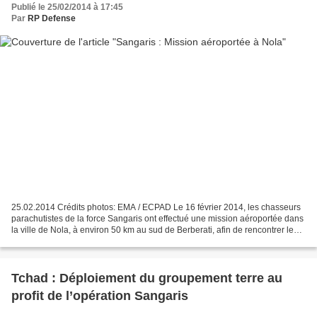
Publié le 25/02/2014 à 17:45
Par
RP Defense
25.02.2014 Crédits photos: EMA / ECPAD Le 16 février 2014, les chasseurs
parachutistes de la force Sangaris ont effectué une mission aéroportée dans
la ville de Nola, à environ 50 km au sud de Berberati, afin de rencontrer les
autorités locales et religieuses....
Tchad : Déploiement du groupement terre au
profit de l’opération Sangaris