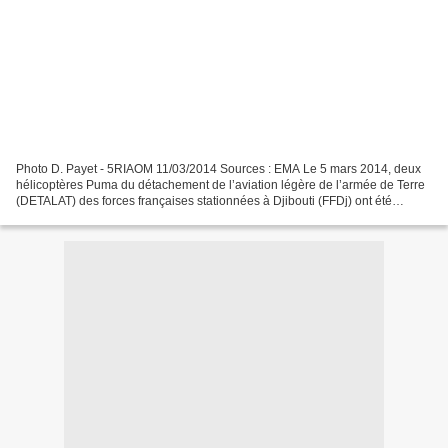
Photo D. Payet - 5RIAOM 11/03/2014 Sources : EMA Le 5 mars 2014, deux
hélicoptères Puma du détachement de l’aviation légère de l’armée de Terre
(DETALAT) des forces françaises stationnées à Djibouti (FFDj) ont été
engagés en République Centrafricaine....