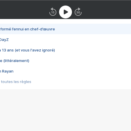
nsformé l’ennui en chef-d’œuvre
 DayZ
 a 13 ans (et vous l'avez ignoré)
e (littéralement)
im Rayan
 toutes les règles
s les jeux vidéo
us choquant de Rockstar ? - Le scandale BULLY
e plus moche de Steam
du RÊVE tourne au CAUCHEMAR