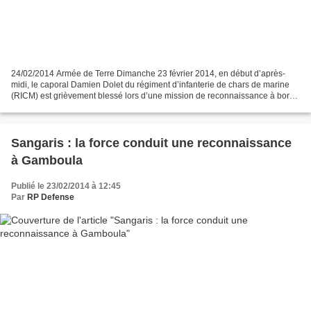
24/02/2014 Armée de Terre Dimanche 23 février 2014, en début d’après-
midi, le caporal Damien Dolet du régiment d’infanterie de chars de marine
(RICM) est grièvement blessé lors d’une mission de reconnaissance à bord
d’un véhicule blindé léger (VBL) de...
Sangaris : la force conduit une reconnaissance
à Gamboula
Publié le 23/02/2014 à 12:45
Par
RP Defense