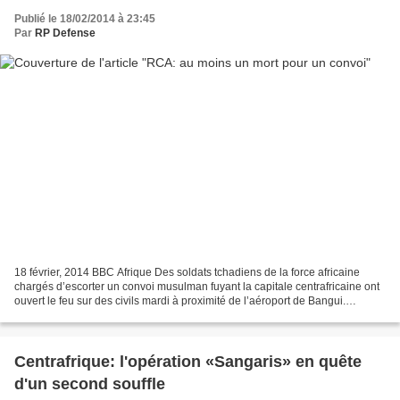
Publié le 18/02/2014 à 23:45
Par
RP Defense
18 février, 2014 BBC Afrique Des soldats tchadiens de la force africaine
chargés d’escorter un convoi musulman fuyant la capitale centrafricaine ont
ouvert le feu sur des civils mardi à proximité de l’aéroport de Bangui.
L’accrochage s’est déroulé vers...
Centrafrique: l'opération «Sangaris» en quête
d'un second souffle