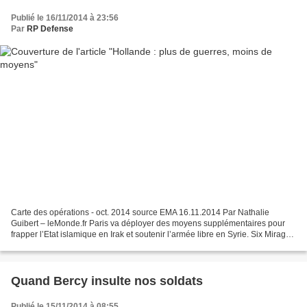
Publié le 16/11/2014 à 23:56
Par
RP Defense
Carte des opérations - oct. 2014 source EMA 16.11.2014 Par Nathalie
Guibert – leMonde.fr Paris va déployer des moyens supplémentaires pour
frapper l’Etat islamique en Irak et soutenir l’armée libre en Syrie. Six Mirage,
des avions d’attaque au sol, seront...
Quand Bercy insulte nos soldats
Publié le 15/11/2014 à 08:55