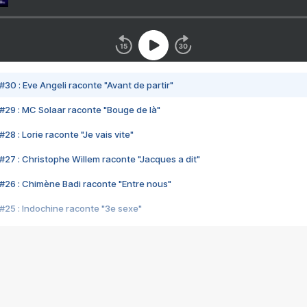
#30 : Eve Angeli raconte "Avant de partir"
#29 : MC Solaar raconte "Bouge de là"
28 : Lorie raconte "Je vais vite"
#27 : Christophe Willem raconte "Jacques a dit"
#26 : Chimène Badi raconte "Entre nous"
#25 : Indochine raconte "3e sexe"
#24 : Zaho raconte "C'est chelou"
#23 : Patrick Bruel raconte "Au café des délices"
#22 : Kyo raconte "Le chemin"