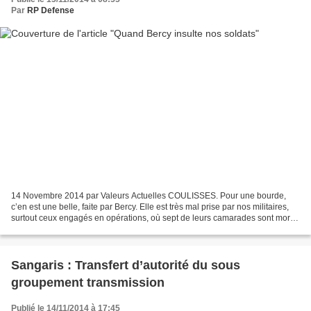
Par
RP Defense
14 Novembre 2014 par Valeurs Actuelles COULISSES. Pour une bourde,
c’en est une belle, faite par Bercy. Elle est très mal prise par nos militaires,
surtout ceux engagés en opérations, où sept de leurs camarades sont morts
au combat cette année. Ce 11...
Sangaris : Transfert d’autorité du sous
groupement transmission
Publié le 14/11/2014 à 17:45