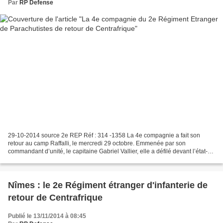
Par
RP Defense
29-10-2014 source 2e REP Réf : 314 -1358 La 4e compagnie a fait son
retour au camp Raffalli, le mercredi 29 octobre. Emmenée par son
commandant d’unité, le capitaine Gabriel Vallier, elle a défilé devant l’état-
major du régiment avant de reprendre possession...
Nîmes : le 2e Régiment étranger d'infanterie de
retour de Centrafrique
Publié le 13/11/2014 à 08:45