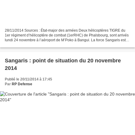
28/11/2014 Sources : État-major des armées Deux hélicoptères TIGRE du
1er régiment d’hélicoptère de combat (1erRHC) de Phalsbourg, sont arrivés
lundi 24 novembre à l’aéroport de M’Poko à Bangui. La force Sangaris est
désormais pourvue de deux appareils...
Sangaris : point de situation du 20 novembre
2014
Publié le 20/11/2014 à 17:45
Par
RP Defense