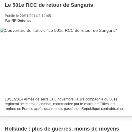
Le 501e RCC de retour de Sangaris
Publié le 20/11/2014 à 12:45
Par
RP Defense
18/11/2014 Armée de Terre Le 8 novembre, la 1re compagnie du 501e
régiment de chars de combat, commandée par le capitaine Gilles, est
rentrée en France après quatre mois passés en République centrafricaine,
dans le cadre de l’opération SANGARIS. Après...
Hollande : plus de guerres, moins de moyens