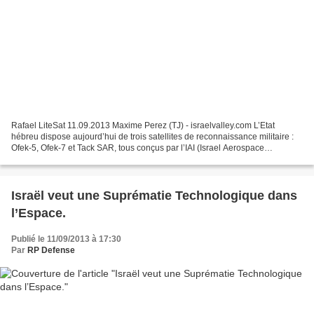
Rafael LiteSat 11.09.2013 Maxime Perez (TJ) - israelvalley.com L’Etat
hébreu dispose aujourd’hui de trois satellites de reconnaissance militaire :
Ofek-5, Ofek-7 et Tack SAR, tous conçus par l’IAI (Israel Aerospace
Industries) et d’envergure classique....
Israël veut une Suprématie Technologique dans
l’Espace.
Publié le 11/09/2013 à 17:30
Par
RP Defense