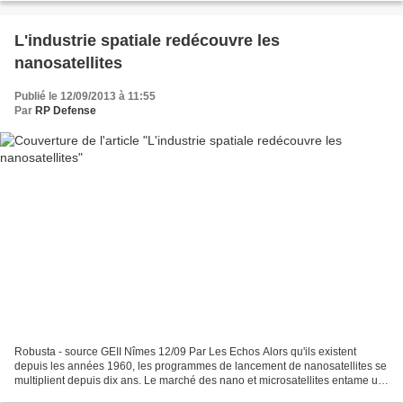
L'industrie spatiale redécouvre les
nanosatellites
Publié le 12/09/2013 à 11:55
Par
RP Defense
Robusta - source GEII Nîmes 12/09 Par Les Echos Alors qu'ils existent
depuis les années 1960, les programmes de lancement de nanosatellites se
multiplient depuis dix ans. Le marché des nano et microsatellites entame un
nouveau décollage. Ces satellites,...