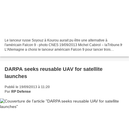
Le lanceur russe Soyouz à Kourou aurait pu être une alternative à
l'américain Falcon 9 - photo CNES 19/09/2013 Michel Cabirol – laTribune.fr
L'Allemagne a choisi le lanceur américain Falcon 9 pour lancer trois
satellites gouvernementaux alors que des...
DARPA seeks reusable UAV for satellite
launches
Publié le 19/09/2013 à 11:20
Par
RP Defense