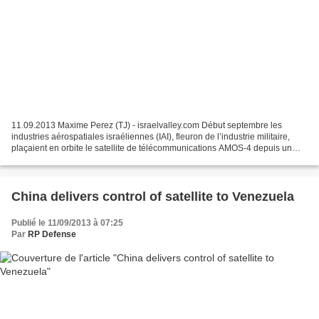
11.09.2013 Maxime Perez (TJ) - israelvalley.com Début septembre les
industries aérospatiales israéliennes (IAI), fleuron de l’industrie militaire,
plaçaient en orbite le satellite de télécommunications AMOS-4 depuis un
lanceur russe situé au Kazakhstan....
China delivers control of satellite to Venezuela
Publié le 11/09/2013 à 07:25
Par
RP Defense