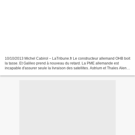
10/10/2013 Michel Cabirol – LaTribune.fr Le constructeur allemand OHB boit
la tasse. Et Galileo prend à nouveau du retard. La PME allemande est
incapable d'assurer seule la livraison des satellites. Astrium et Thales Alenia
Space ont été appelés en renfort...