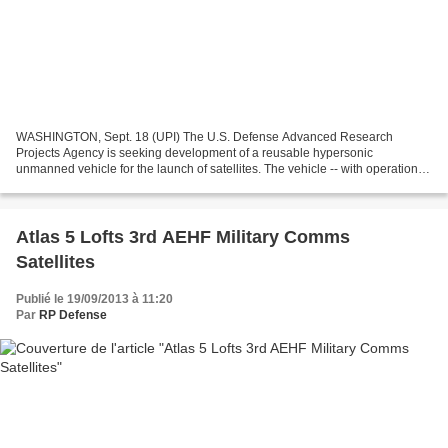
WASHINGTON, Sept. 18 (UPI) The U.S. Defense Advanced Research
Projects Agency is seeking development of a reusable hypersonic
unmanned vehicle for the launch of satellites. The vehicle -- with operation
and reliability similar to traditional aircraft...
Atlas 5 Lofts 3rd AEHF Military Comms
Satellites
Publié le 19/09/2013 à 11:20
Par
RP Defense