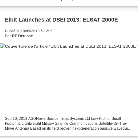
System (LCS) four months ahead of schedule....
Elbit Launches at DSEI 2013: ELSAT 2000E
Publié le 10/09/2013 à 12:30
Par
RP Defense
Sep 10, 2013 ASDNews Source : Elbit Systems Ltd Low Profile, Small
Footprint, Lightweight Military Satellite Communications Satellite-On-The-
Move Antenna Based on its field proven next-generation passive waveguide
array planar antenna technology, ELSAT...