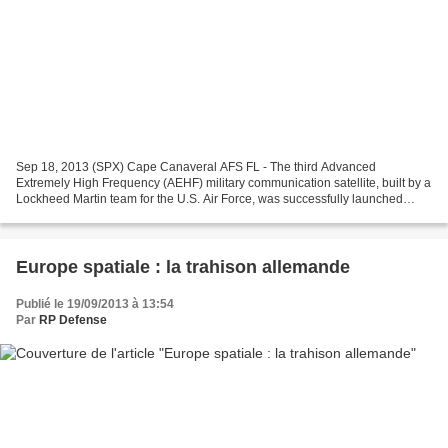
Sep 18, 2013 (SPX) Cape Canaveral AFS FL - The third Advanced
Extremely High Frequency (AEHF) military communication satellite, built by a
Lockheed Martin team for the U.S. Air Force, was successfully launched
today at 4:10 a.m. from Cape Canaveral Air...
Europe spatiale : la trahison allemande
Publié le 19/09/2013 à 13:54
Par
RP Defense