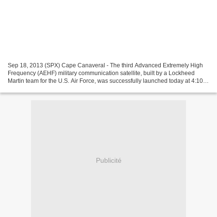
Sep 18, 2013 (SPX) Cape Canaveral - The third Advanced Extremely High
Frequency (AEHF) military communication satellite, built by a Lockheed
Martin team for the U.S. Air Force, was successfully launched today at 4:10
a.m. from Cape Canaveral Air Force...
Publicité