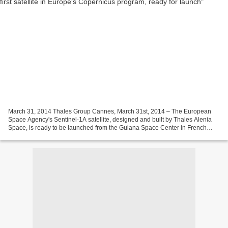
March 31, 2014 Thales Group Cannes, March 31st, 2014 – The European
Space Agency's Sentinel-1A satellite, designed and built by Thales Alenia
Space, is ready to be launched from the Guiana Space Center in French
Guiana, using a Soyuz-Fregat A launcher....