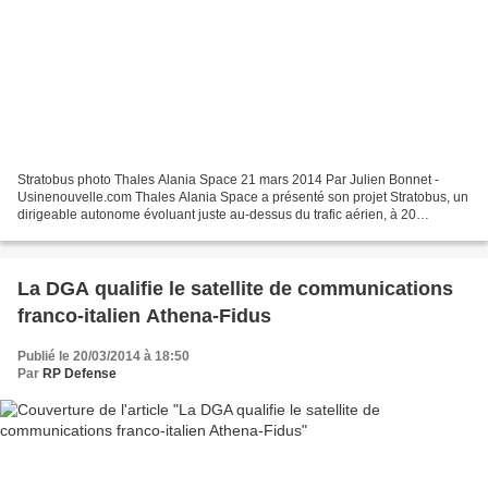
Stratobus photo Thales Alania Space 21 mars 2014 Par Julien Bonnet -
Usinenouvelle.com Thales Alania Space a présenté son projet Stratobus, un
dirigeable autonome évoluant juste au-dessus du trafic aérien, à 20
kilomètres d'altitude. Cet engin, à mi-chemin...
La DGA qualifie le satellite de communications
franco-italien Athena-Fidus
Publié le 20/03/2014 à 18:50
Par
RP Defense