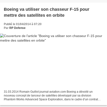
Boeing va utiliser son chasseur F-15 pour
mettre des satellites en orbite
Publié le 01/04/2014 à 07:20
Par
RP Defense
31.03.2014 Romain Guillot journal-aviation.com Boeing a dévoilé un
nouveau concept de lanceur de satellites développé par sa division
Phantom Works Advanced Space Exploration, dans le cadre d’un contrat
avec la DARPA. Lancé en 2011 par l’agence de recherche...