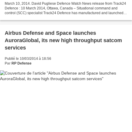
March 10, 2014. David Pugliese Defence Watch News release from Track24
Defence : 10 March 2014, Ottawa, Canada – Situational command and
control (SCC) specialist Track24 Defence has manufactured and launched a
new IP68-rated beyond line-of-sight (BLOS)...
Airbus Defense and Space launches
AuroraGlobal, its new high throughput satcom
services
Publié le 10/03/2014 à 18:56
Par
RP Defense