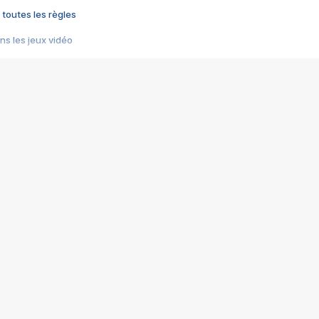
 toutes les règles
s les jeux vidéo
us choquant de Rockstar ? - Le scandale BULLY
e plus moche de Steam
du RÊVE tourne au CAUCHEMAR
pendant 8 heures
it… à tort
umiliés par un jeu vidéo
ire - Final Fantasy 8
ti un empire - Age of Empires
story DOFUS
tard, il crée l'un des pires jeux de tous les temps, MindsEye.