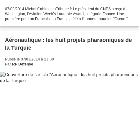
07/03/2014 Michel Cabirol –laTribune.fr Le président du CNES a reçu à
Washington, l’Aviation Week’s Laureate Award, catégorie Espace. Une
première pour un Français. La France a été à l'honneur pour les "Oscars" de
l'industrie aérospatiale mondiale organisés...
Aéronautique : les huit projets pharaoniques de
la Turquie
Publié le 07/03/2014 à 13:30
Par
RP Defense