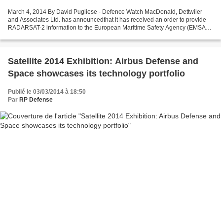
March 4, 2014 By David Pugliese - Defence Watch MacDonald, Dettwiler
and Associates Ltd. has announcedthat it has received an order to provide
RADARSAT-2 information to the European Maritime Safety Agency (EMSA)
as part of EMSA’s CleanSeaNet program ....
Satellite 2014 Exhibition: Airbus Defense and
Space showcases its technology portfolio
Publié le 03/03/2014 à 18:50
Par
RP Defense